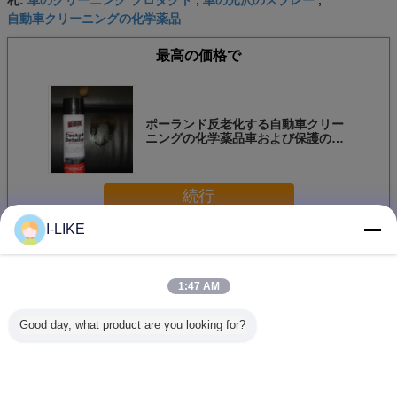
自動車クリーニングの化学薬品
最高の価格で
ポーランド反老化する自動車クリー
ニングの化学薬品車および保護のた
めにワックスを掛けるため
続行
I-LIKE
自動車クリーニング プロダクト
多く
1:47 AM
Good day, what product are you looking for?
500ml 速効性キャ
エロパック 500ml
エアロパック
エアロ
ブレター＆チョー
缶詰 ボトル 自動
500ml エアロゾー
500ml 
ククリーナー スプ
車用 エンジン ク
ル タイヤシャイン
クボトル 
レー カーボン堆積
レンジング スプレ
カーホイール タイ
バグリム
物を除去し、エン
ー 脱脂剤 素早く
ヤコーティングス
プレー 車