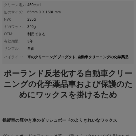
クリーン電力:
450のml
缶のサイズ:
65mm D X 158Hmm
NW:
235g
ギガワット:
340g
OEM:
利用できる
有効期限:
3年
サンプル:
自由
車のクリーニング プロダクト
自動車クリーニングの化学薬品
ハイライト:
,
ポーランド反老化する自動車クリー
ニングの化学薬品車および保護のた
めにワックスを掛けるため
操縦室の輝やき車のダッシュボードのよりきれいなワックス
ダッシュボードのワックスは革、プラスチックおよびゴム製のため