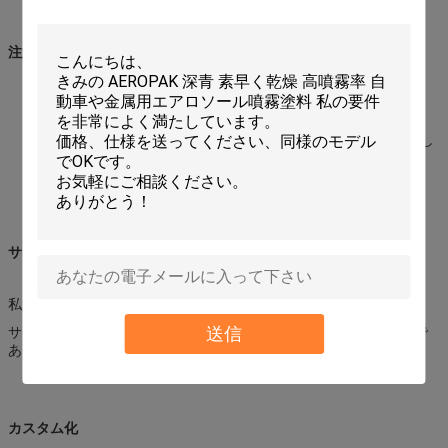
注意
点火の熱、炎、火花および他のもとから保ちなさい。
涼しい、乾燥した場所（45°C）の店;直接日光を避けなさい。
、穴をあけるために激しく打たなければ、または缶を焼却処分し
てはいけない。
子供の届かない保ちなさい。
サンプル
私達は2部分内の試供品を提供する。
送信
サンプルは私達があなたの急使料金を受け取った後送られるべきで
ある。
カスタム化