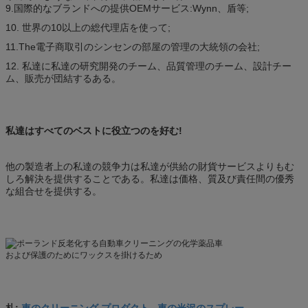
9.国際的なブランドへの提供OEMサービス:Wynn、盾等;
10. 世界の10以上の総代理店を使って;
11.The電子商取引のシンセンの部屋の管理の大統領の会社;
12. 私達に私達の研究開発のチーム、品質管理のチーム、設計チー
ム、販売が団結するある。
私達はすべてのベストに役立つのを好む!
他の製造者上の私達の競争力は私達が供給の財貨サービスよりもむ
しろ解決を提供することである。私達は価格、質及び責任間の優秀
な組合せを提供する。
車のクリーニング プロダクト
車の光沢のスプレー
札:
,
,