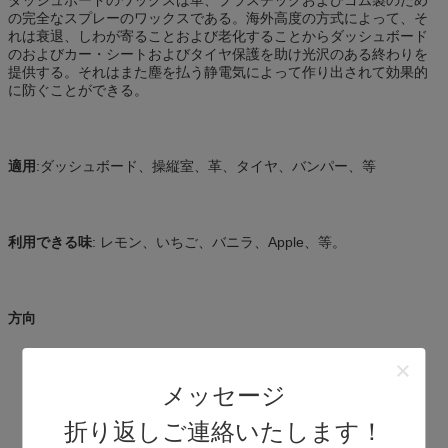
の完全なスプレーのワックスである。海外高度の方式によって、そ
れは衰退、しわが寄ることおよび老化することからダッシュボード
のおよびカー・シートおよびタイヤ保護を助け光沢のある終わりを
提供する。それはまた塵を払う静電気によって作り出されて効果的
に防ぐことができる。
適用
:ダッシュボード、操縦室、革、タイヤ、バンパー、等
利用できる味
: レモン、いちご、バニラ、Apple、等。
方向
水、土、グリースを等取除きなさい。
缶の使用をよりかなり前に揺すりなさい。
メッセージ
吹きかかるべき表面からの缶15-20 cmを握りなさい。
、穏やかに光沢きれいで、柔らかい、乾燥した布との噴霧の後。
折り返しご連絡いたします！