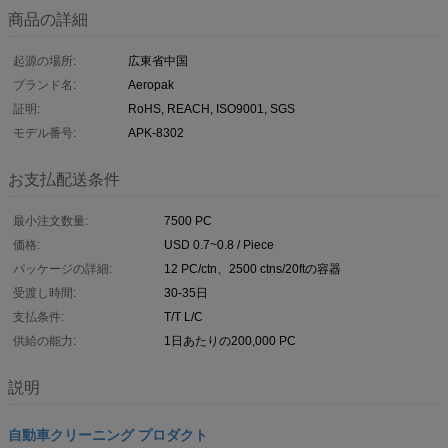
商品の詳細
起源の場所:
広東省中国
ブランド名:
Aeropak
証明:
RoHS, REACH, ISO9001, SGS
モデル番号:
APK-8302
お支払配送条件
最小注文数量:
7500 PC
価格:
USD 0.7~0.8 / Piece
パッケージの詳細:
12 PC/ctn、2500 ctns/20ftの容器
受渡し時間:
30-35日
支払条件:
T/T L/C
供給の能力:
1日あたりの200,000 PC
説明
自動車クリーニング プロダクト