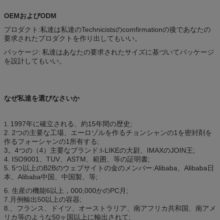
OEMおよびODM
プロダクト:私達は私達のTechnicistsのcomfirmationの後であなたの
要求されたプロダクトを作り出してもいい。
パッケージ: 私達はあなたの要求されたサイズに基づいてパッケージ
を設計してもいい。
なぜ私達を選びなさいか
1997年に確立される、約15年間の歴史;
1.
2. 2つの主要な工場、エーロゾルを作るチョンシャンの1を密封剤を
作るフォーシャンの1所有する;
3。4つの（4）主要なブランド:I-LIKEの大尉、IMAXのJOIN王;
4. ISO9001、TUV、ASTM、範囲、等の証明書;
5. 5つ以上のB2Bのウェブサイトの金のメンバー:Alibaba、Alibaba日
本、Alibaba中国、中国製、等;
6. 生産の機能6以上，000,000かのPC月;
7.月例輸出50以上の容器;
8.、フランス、ドイツ、オーストラリア、南アフリカ共和国、南アメ
リカ等のような50ヶ国以上に輸出されて;