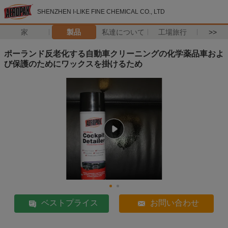
SHENZHEN I-LIKE FINE CHEMICAL CO., LTD
家
製品
私達について
工場旅行
>>
ポーランド反老化する自動車クリーニングの化学薬品車およ
び保護のためにワックスを掛けるため
ベストプライス
お問い合わせ