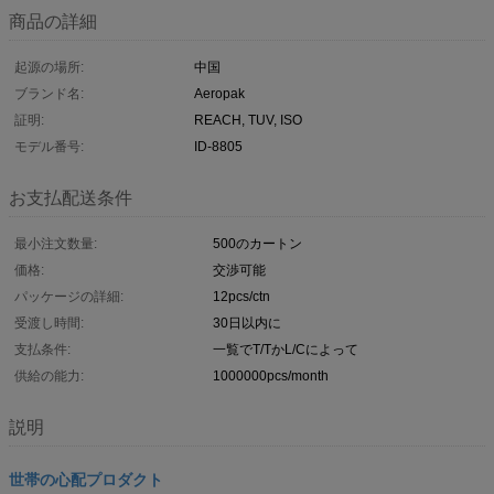
商品の詳細
起源の場所:
中国
ブランド名:
Aeropak
証明:
REACH, TUV, ISO
モデル番号:
ID-8805
お支払配送条件
最小注文数量:
500のカートン
価格:
交渉可能
パッケージの詳細:
12pcs/ctn
受渡し時間:
30日以内に
支払条件:
一覧でT/TかL/Cによって
供給の能力:
1000000pcs/month
説明
世帯の心配プロダクト