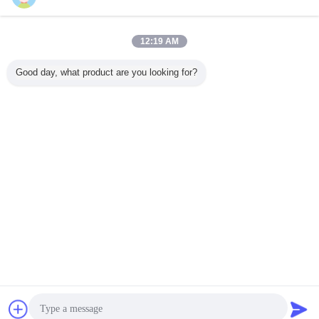
世帯の心配プロダクト
多く
12:19 AM
Good day, what product are you looking for?
家具のための剥離
エロパック 200ml
アエロパック
Aeropak 
可能な水ベースの
環境に優しいエア
200ml エアロソー
コフレンド
明確なゴム コーテ
ロゾール コンピュ
ル 環境に優しい
アロソール
ィング スプレー
ータと携帯電話の
アルコールのない
香り エア
400ml
スクリーンクリー
静止性のない スト
ャー スプ
ナースプレー
ライクのない 迅速
と車の室内
言語を変えて下さい
乾燥する 多用途
久
カスタマイズされ
Japanese
た色画面
ホーム
|
企業情報
|
お問い合わせ
|
地図
|
Privacy Policy
デスクトップの眺め
Copyright © 2018 - 2026 SHENZHEN I-LIKE FINE CHEMICAL CO., LTD.
All rights reserved.
チャット
見積依頼