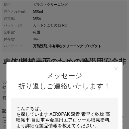
使用:
ガラス・クリーニング
満たされたml:
500ml
純重量:
500g
パッケージ:
カートンごとの12 PC
証明書:
範囲
保存性:
3年
万能洗剤
非有毒なクリーニング プロダクト
ハイライト:
,
車体/機械表面のための携帯用安全非
有毒なクリーニング プロダクト
メッセージ
500ガラス磨きスプレー
折り返しご連絡いたします！
効果的に昆虫、頑固な汚れを取除くために作り出される
クリーニングの車体および機械表面のため
範囲、TUVのISOの証明
記述:
このプロダクトは土を取除くための極度の洗剤である。それは直ち
に目的の表面からの土を取り除くことができる。それはクリーニン
グの車体および機械表面のために適している。それはまた台所用品