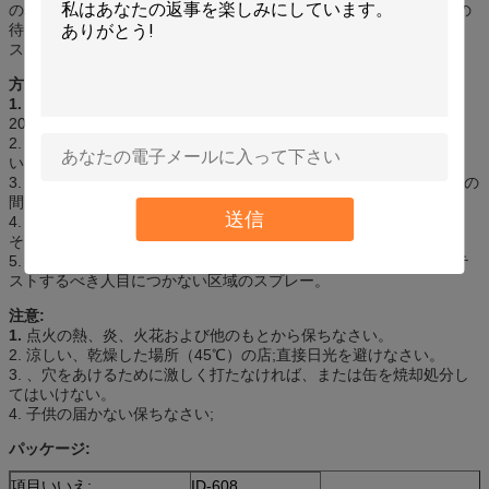
の表面の汚れを取除くことで使用することができる。、20か30秒の
待ち時間きれいになるべき吹きかけ、表面のそれに次にぬれた布、
スポンジまたは柔らかいブラシと表面を摩擦しなさい。
方向:
1.
振動のよりかなり前に使用。きれいになるべき表面からの
缶
10-
20cmを握りなさい;しっかりと出版物のスプレー ボタン。
2. 泡が20-30秒の間とどまるようにしそして柔らかい布と拭きなさ
い。
3. カーペットのために、乾燥する前に均一に吹きかかり、20-30秒の
間とどまることは、そして泡を取除く。
送信
4. 非常に汚れた区域のために、ブラシと噴霧の後でごしごし洗い、
そして布と拭きなさい。
5. 生地のため、により色の衰退するか、または点を引き起こせばテ
ストするべき人目につかない区域のスプレー。
注意:
1.
点火の熱、炎、火花および他のもとから保ちなさい。
2. 涼しい、乾燥した場所（45℃）の店;直接日光を避けなさい。
3. 、穴をあけるために激しく打たなければ、または缶を焼却処分し
てはいけない。
4. 子供の届かない保ちなさい;
パッケージ:
項目いいえ:
ID-608