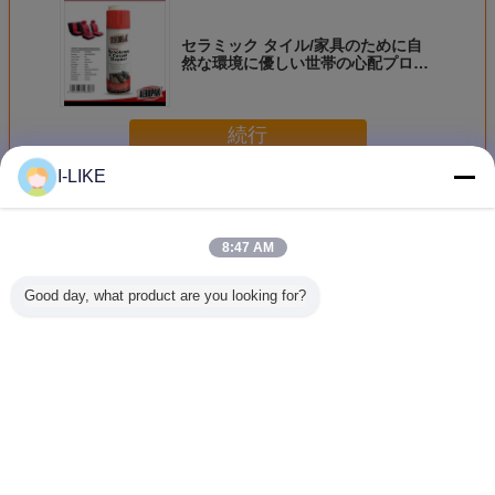
セラミック タイル/家具のために自
然な環境に優しい世帯の心配プロダ
クト
続行
I-LIKE
世帯の心配プロダクト
多く
8:47 AM
Good day, what product are you looking for?
家具のための剥離
エロパック 200ml
アエロパック
Aeropak 
可能な水ベースの
環境に優しいエア
200ml エアロソー
コフレンド
明確なゴム コーテ
ロゾール コンピュ
ル 環境に優しい
アロソール
ィング スプレー
ータと携帯電話の
アルコールのない
香り エア
400ml
スクリーンクリー
静止性のない スト
ャー スプ
ナースプレー
ライクのない 迅速
と車の室内
言語を変えて下さい
乾燥する 多用途
久
カスタマイズされ
Japanese
た色画面