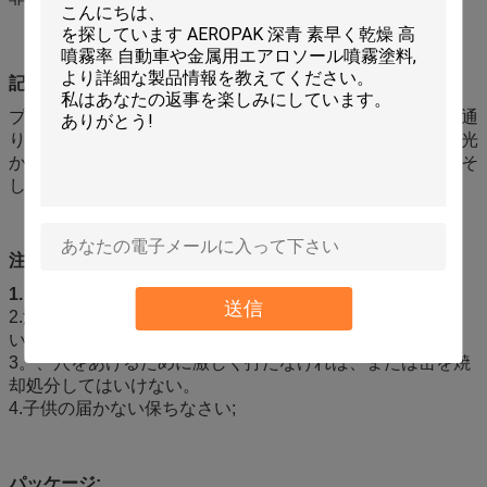
記述:
プロダクトは自然で、きれいな光沢および新しい出現を元通
りにすることができるまた有害な紫外線光線および直接日光
から表面を保護でき、静的除去する。自動車の油が多い土そ
して汚れを効果的に取除きなさい
注意:
1.
点火の熱、炎、火花および他のもとから保ちなさい。
送信
2.涼しい、乾燥した場所（45℃）の店;直接日光を避けなさ
い。
3。、穴をあけるために激しく打たなければ、または缶を焼
却処分してはいけない。
4.子供の届かない保ちなさい;
パッケージ: