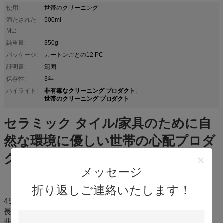
使用:
世帯のクリーニング
満たされた
500ml
ML:
純重量:
350g
パッケージ:
カートンごとの12 PC
証明書:
範囲
保存性:
3年
非有毒なクリーニング プロダクト
ハイライト:
,
世帯のクリーニング プロダクト
セラミック タイル/家具のために自
然な環境に優しい世帯の心配プロダ
クト
メッセージ
折り返しご連絡いたします！
450mlはあなたの家具を磨く
長い時間の明るい輝やき
非粘着性があるシリコーンの保護