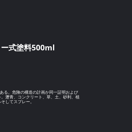
式塗料500ml
想的である。危険の構造の計画か同一証明および
を。瀝青、コンクリート、草、土、砂利、植
ルそしてスプレー。