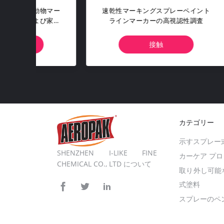
物マー
速乾性マーキングスプレーペイント
50
び家畜
ラインマーカーの高視認性調査
不能
接触
カテゴリー
示すスプレー
SHENZHEN I-LIKE FINE
カーケア プ
CHEMICAL CO., LTD について
取り外し可能
式塗料
スプレーのペ