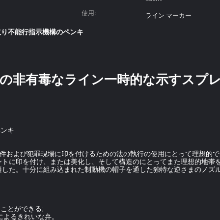
使用:
ライン マーカー
取り不能行指示機構のペンキ
の非有毒なライン一時的な示すスプレー
ペンキ
大尉は交通事故、事件および犯罪現場に印を付けるための法の執行の使用にとって理
ントに印を付け、または美化し、そして構造のにとってまた理想的地帯
適した。十分に組み込まれた制動機の帽子を通した独特な逆さまのノズ
ることができる;
霧によるきれいな弁。