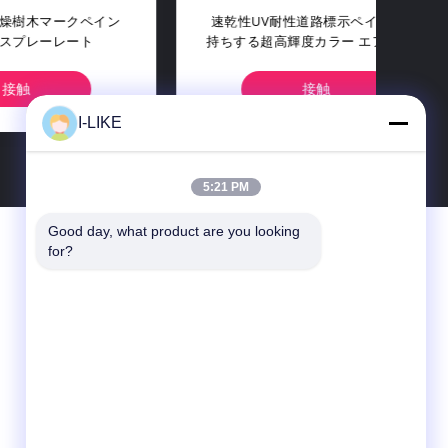
ペイン
速乾性UV耐性道路標示ペイント 長
紫外
ト
持ちする超高輝度カラー エアゾール
ィテ
スプレーペイント
接触
I-LIKE
5:21 PM
Good day, what product are you looking 
お問い合わせ
for?
SHENZHEN I-LIKE FINE CHEMICAL CO.,
LTD
10Cの囲む建物、Qingshuihe第1 Rd.、
Luohu Dist。、シンセン、広東省、中国
（本土）
86-755-82489448
sales802@ilikegroup.com