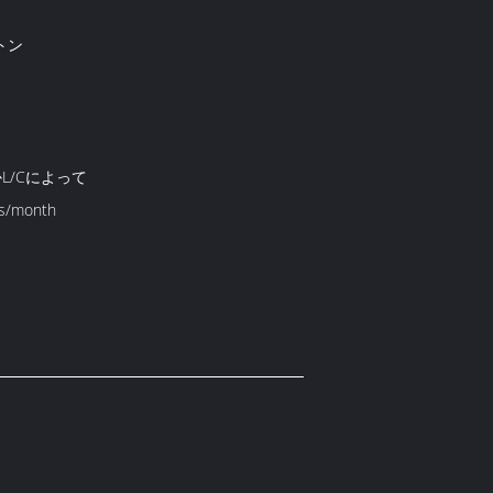
トン
かL/Cによって
s/month