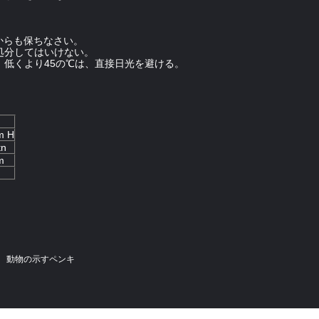
からも保ちなさい。
却処分してはいけない。
。低くより45の℃は、直接日光を避ける。
。
m H
tn
m
動物の示すペンキ