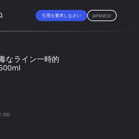
引用を要求しなさい
JAPANESE
毒なライン一時的
00ml
, ISO