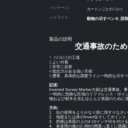
パッケージ:
カートンごとの12pcs
ハイライト:
動物の示すペンキ
読
,
製品の説明
交通事故のため
1.
ISO&CEの工場
2.よい付着
3.非常に反射
4.抵抗力がある強い天候
5.瀝青、具体的な調査ライン一時的な示す
記述:
Inverted Survey Marker
一時的に危険な区域のリファレンス・ポイ
物および材木を含むほとんど表面のために
方向:
1. 缶の使用をよりかなり前に揺すりなさい
2. 地面または床のInvert缶そしてポイント;
3. 把握は表面の上の4-10インチ印を付け
4. 各使用の後の2-3秒の間真っ直ぐに噴