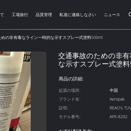
いて
工場旅行
品質管理
私達に連絡しなさい
ニュース
めの非有毒なライン一時的な示すスプレー式塗料500ml
交通事故のための非有
な示すスプレー式塗料5
商品の詳細:
起源の場所:
中国
ブランド名:
Aeropak
証明:
REACH, TUV
モデル番号:
APK-8202