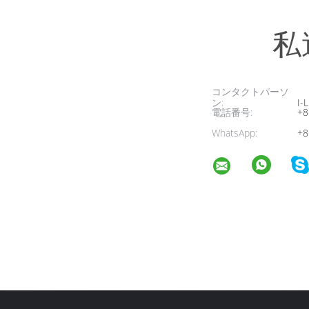
私
コンタクトパーソ
ン:
I-L
電話番号:
+8
WhatsApp:
+8