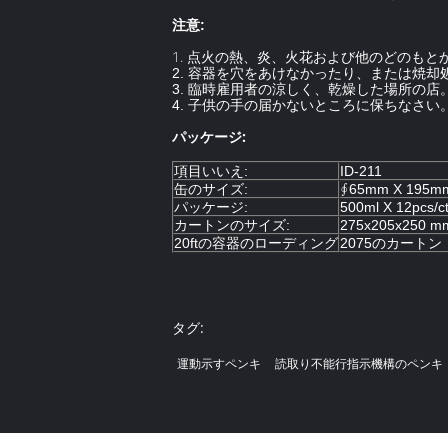
注意:
1.
点火の熱、炎、火花および他のどのもと
2. 容器を穴をあけなかったり、または焼
3. 臨時雇用者の涼しく、乾燥した場所の店
4. 子供の手の届かないところに保ちなさい
パッケージ:
項目いいえ:
ID-211
缶のサイズ:
∮65mm X 195m
パッケージ:
500ml X 12pcs/c
カートンのサイズ:
275x205x250 m
20ftの容器のローディング
2075のカートン
タグ:
運動示すペンキ
読取り不能行指示機構のペンキ