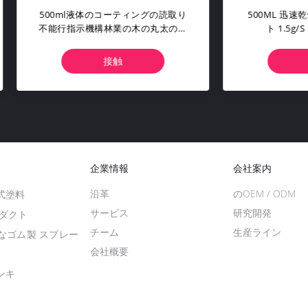
0ml液体のコーティングの読取り
500ML 迅速乾燥樹木マーク
行指示機構林業の木の丸太のた
ト 1.5g/s スプレーレー
めのスプレー式塗料を
接触
接触
企業情報
会社案内
沿革
のOEM / ODM
式塗料
サービス
研究開発
ロダクト
チーム
生産ライン
なゴム製 スプレー
会社概要
ンキ