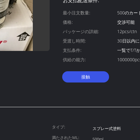
お支払配送条件:
最小注文数量:
500のカー
価格:
交渉可能
パッケージの詳細:
12pcs/ctn
受渡し時間:
30日以内に
支払条件:
一覧でT/T
供給の能力:
1000000pc
接触
タイプ:
スプレー式塗料
満たされたML:
500ml