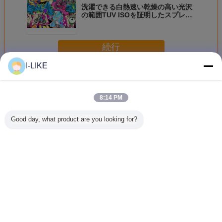
洗濯できる白熱速い乾燥の高い光沢
の範囲TUV ISOを証明したスプレー
式塗料
続行
I-LIKE
落書きのスプレー式塗料
多く
8:14 PM
Good day, what product are you looking for?
グラフィティ シー
Aeropakの落書き
Aeropak Griffitiは
Aeropak 
レンフリー 素早く
の芸術のモンタナ
多色を任意スプレ
落書きの
乾燥するスプレー
400mlの超アクリ
ー式塗料ためにス
式塗料の
ペイント 超紫外線
ルのエーロゾルの
プレー式塗料
の高い適
耐性
ペンキをスプレー
400mlの通りの芸
MSDS
式塗料
術の
言語を変えて下さい
Japanese