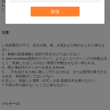
試すために回しなさい。
6。噴霧の間に、45°の対頂角内の缶を真っ直ぐに保ちなさい。
7。数秒間逆さまに噴霧による使用、明らかに弁およびノズルの後。
送信
注意:
内容重圧の下で。点火の熱、炎、火花および他のもとから保ちな
1.
さい。
2。食糧の直接接触と目的で吹きかけてはいけない。
3. well-ventilated場所のスプレー。よりよいコーティングの効果は涼
しく、乾燥したほこりのない環境で作動させなさい得られる。
4。雨か凍結日のラッカーを加えるAvoid。
5。、穴をあけるために激しく打たなければ、または使用の後でさえ
も缶を、焼却処分してはいけない。
6.涼しい、乾燥した場所（
）
店;直接日光を避けなさい。
45℃
の
7.子供の手の届かないところに保ちなさい。
パッケージ: