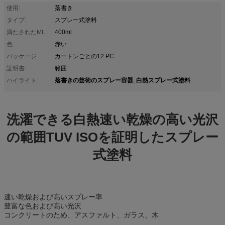
使用:
落書き
タイプ:
スプレー式塗料
満たされたML:
400ml
色:
赤い
パッケージ:
カートンごとの12 PC
証明書:
範囲
落書きの芸術のスプレー容器
白熱スプレー式塗料
ハイライト:
,
洗濯できる白熱速い乾燥の高い光沢
の範囲TUV ISOを証明したスプレー
式塗料
速い乾燥および高いスプレー率
豊富な色および高い光沢
コンクリートのため、アスファルト、ガラス、木