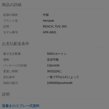
商品の詳細
起源の場所:
中国
ブランド名:
Aeropak
証明:
REACH, TUV, ISO
モデル番号:
APK-6601
お支払配送条件
最小注文数量:
500のカートン
価格:
交渉可能
パッケージの詳細:
12pcs/ctn
受渡し時間:
30日以内に
支払条件:
一覧でT/TかL/Cによって
供給の能力:
1000000pcs/month
説明
落書きのスプレー式塗料