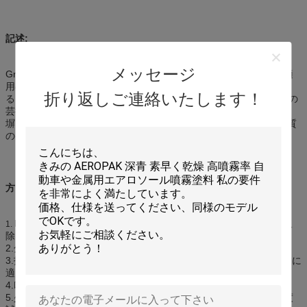
記述:
メッセージ
Graffiti大尉のスプレー式塗料は内部および外部表面の広い範囲の適
用のための手持ち型の加圧缶からの噴霧のために特に作り出され
折り返しご連絡いたします！
る。ドゥー・イット・ユアセルフの絵画およびModern-day落書きの
芸術の機会のために完全なコンクリート、金属、食器棚、ゲート、
塀、キャンバスおよび等の使用のためのIdear。いろいろな色、良質
のペンキで利用できる。スプレー容器のポータブル。
方向:
吹きかかるべき表面からオイル、土、水汚れおよび塵を完全に取
1.
除きなさい。
2.分吹きかかる前に約半分のために缶をよく揺すりなさい。
3.指定色がよく一致することを確かめるために見えない部分で最初に
適用しなさい
4.吹きかかるべき
表面からの15
-30cmを保ちなさい。
5.少しペンキかガスだけの場合には、ノズル180°をおよびもう一度