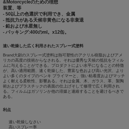
&Motorcycleのための理想
装置、等
- 50以上の色選択で利用でき、
金属
- 抵抗力がある天候非黄色になる非衰退
- 鉛および水星無し
- パッキング:400のml。x12缶。
速い乾燥した広く利用されたスプレー式塗料
Brand大尉のスプレー式塗料は熱可塑性のアクリル樹脂およびアメ
リカの高度の技術からなされる。それは優秀な天候の抵抗をフィル
ムに与えることができる。プロダクトによい水平になることの特徴
が、高い適用範囲、速く乾燥した、豊富な色および高い光沢、より
よい多くのタイプのペンキ プライマーと、強い粘着度およびマッチ
よく耐える柔軟性、影響ある。それは金属、木、ガラス、革、製陶
術およびプラスチックの表面の仕上げそして修理で広く利用され
る。フィルムはガソリンか他の溶媒と連絡することを避けるべきで
ある。
利点
速い乾燥しなさい
高いスプレー率