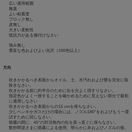
広い適用範囲
無臭
よい粘着度
ブロック無し
皮無し
大きい柔軟性
抵抗力がある傷付けなさい
弛み無し
豊富な色およびよい光沢（100色以上）
方向
吹きかかるべき表面からオイル、土、水汚れおよび塵を完全に取
除きなさい。
吹きかかる前に約半分のために缶を分よく揺すりなさい。
指定色がよく一致することを確かめるために見えない部分で最初
に適用しなさい
吹きかかるべき表面からの15 cmを保ちなさい。
少しペンキかガスだけの場合には、ノズル180°をおよびもう一度
試すために回しなさい。
噴霧の間に、45°の対頂角内の缶を真っ直ぐに保ちなさい。
数秒間逆さまに噴霧による使用、明らかに弁およびノズルの後。