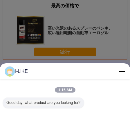
最高の価格で
高い光沢のあるスプレーのペンキ、
広い適用範囲の自動車エーロゾルの
ペンキ
続行
スプレーのペンキ
多く
I-LIKE
1:15 AM
衝撃耐性 快速乾燥
防水 2k エアゾー
着色された亜鉛金
AEROPAK
Good day, what product are you looking for?
金属やプラスチッ
ル スプレー ペイ
属保護スプレーペ
早く乾燥 
ク表面のための明
ント 傷から保護
イントの柔軟性と
自動車や
るいクロムエアロ
簡単な操作
アロソー
ゾールスプレーペ
料
イント
言語を変えて下さい