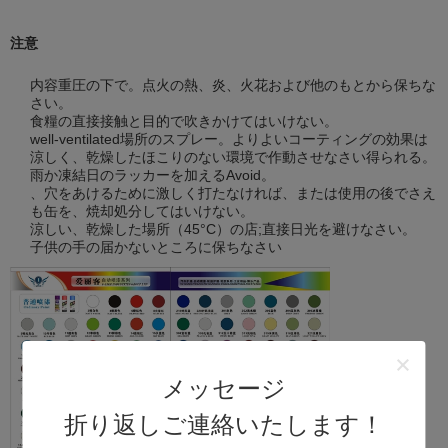
注意
内容重圧の下で。点火の熱、炎、火花および他のもとから保ちな
さい。
食糧の直接接触と目的で吹きかけてはいけない。
well-ventilated場所のスプレー。よりよいコーティングの効果は
涼しく、乾燥したほこりのない環境で作動させなさい得られる。
雨か凍結日のラッカーを加えるAvoid。
、穴をあけるために激しく打たなければ、または使用の後でさえ
も缶を、焼却処分してはいけない。
涼しい、乾燥した場所（45°C）の店;直接日光を避けなさい。
子供の手の届かないところに保ちなさい
メッセージ
折り返しご連絡いたします！