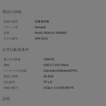
商品の詳細
起源の場所:
広東省中国
ブランド名:
Aeropak
証明:
RoHS, REACH, ISO9001
モデル番号:
APK-8101
お支払配送条件
最小注文数量:
7500 PC
価格:
USD 0.7-0.8 / Piece
パッケージの詳細:
12pcs/ctn;2500ctns/20'FCL
受渡し時間:
30-35日
支払条件:
T/T L/C
供給の能力:
1日あたりの200,000 PC
説明