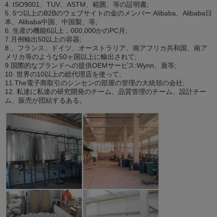
4. ISO9001、TUV、ASTM、範囲、等の証明書;
5. 5つ以上のB2Bのウェブサイトの金のメンバー:Alibaba、Alibaba日
本、Alibaba中国、中国製、等;
6. 生産の機能6以上，000,000かのPC月;
7.月例輸出50以上の容器;
8.、フランス、ドイツ、オーストラリア、南アフリカ共和国、南ア
メリカ等のような50ヶ国以上に輸出されて;
9.国際的なブランドへの提供OEMサービス:Wynn、盾等;
10. 世界の10以上の総代理店を使って;
11.The電子商取引のシンセンの部屋の管理の大統領の会社;
12. 私達に私達の研究開発のチーム、品質管理のチーム、設計チー
ム、販売が団結するある。