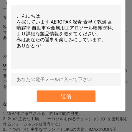
サンプル
私達は2部分内の試供品を提供する。
サンプルは私達があなたの急使料金を受け取った後送られるべきで
ある。
カスタム化
OEMおよびODM
プロダクト:私達は私達のTechnicistsのcomfirmationの後であなたの
要求されたプロダクトを作り出してもいい。
パッケージ: 私達はあなたの要求されたサイズに基づいてパッケージ
を設計してもいい。
送信
なぜ私達を選びなさいか
1997年に確立される、約15年間の歴史;
1.
2. 2つの主要な工場、エーロゾルを作るチョンシャンの1を密封剤を
作るフォーシャンの1所有する;
3。4つの（4）主要なブランド:I-LIKEの大尉、IMAXのJOIN王;