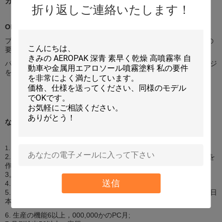
カスタム化
折り返しご連絡いたします！
OEMおよびODM
プロダクト:私達は私達のTechnicistsのcomfirmationの後であなたの
要求されたプロダクトを作り出してもいい。
パッケージ: 私達はあなたの要求されたサイズに基づいてパッケージ
を設計してもいい。
なぜ私達を選びなさいか
1997年に確立される、約15年間の歴史;
1.
2. 2つの主要な工場、エーロゾルを作るチョンシャンの1を密封剤を
作るフォーシャンの1所有する;
3。4つの（4）主要なブランド:I-LIKEの大尉、IMAXのJOIN王;
送信
4. ISO9001、TUV、ASTM、範囲、等の証明書;
5. 5つ以上のB2Bのウェブサイトの金のメンバー:Alibaba、Alibaba日
本、Alibaba中国、中国製、等;
6. 生産の機能6以上，000,000かのPC月;