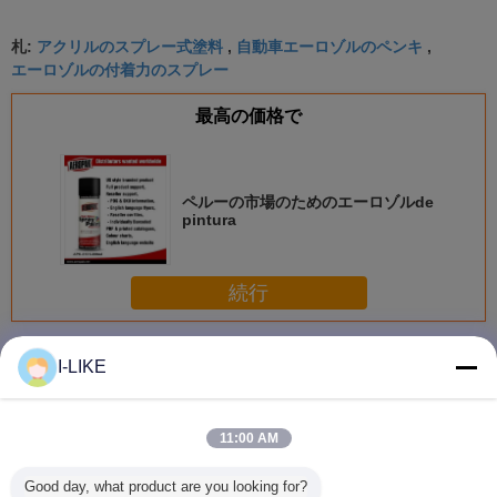
アクリルのスプレー式塗料
自動車エーロゾルのペンキ
札:
,
,
エーロゾルの付着力のスプレー
最高の価格で
ペルーの市場のためのエーロゾルde
pintura
続行
スプレーのペンキ
多く
I-LIKE
11:00 AM
衝撃耐性 快速乾燥
防水 2k エアゾー
着色された亜鉛金
AEROPAK
Good day, what product are you looking for?
金属やプラスチッ
ル スプレー ペイ
属保護スプレーペ
早く乾燥 