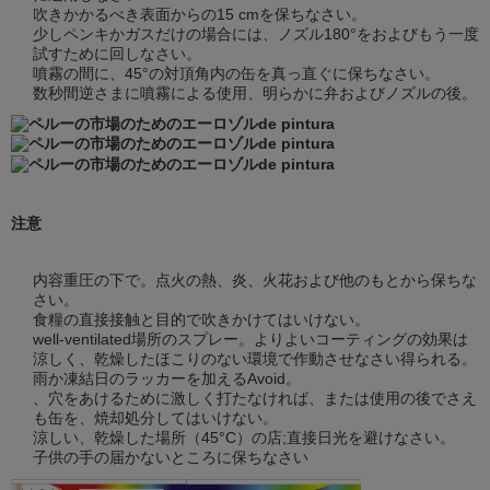
吹きかかるべき表面からの15 cmを保ちなさい。
少しペンキかガスだけの場合には、ノズル180°をおよびもう一度
試すために回しなさい。
噴霧の間に、45°の対頂角内の缶を真っ直ぐに保ちなさい。
数秒間逆さまに噴霧による使用、明らかに弁およびノズルの後。
注意
内容重圧の下で。点火の熱、炎、火花および他のもとから保ちな
さい。
食糧の直接接触と目的で吹きかけてはいけない。
well-ventilated場所のスプレー。よりよいコーティングの効果は
涼しく、乾燥したほこりのない環境で作動させなさい得られる。
雨か凍結日のラッカーを加えるAvoid。
、穴をあけるために激しく打たなければ、または使用の後でさえ
も缶を、焼却処分してはいけない。
涼しい、乾燥した場所（45°C）の店;直接日光を避けなさい。
子供の手の届かないところに保ちなさい