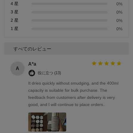
4 星
0%
3 星
0%
2 星
0%
1 星
0%
すべてのレビュー
A*a
A
役に立つ (13)
It dries quickly without smudging, and the 400ml
capacity is suitable for bulk purchase. The
feedback from customers after delivery is very
good, and I will continue to place orders..