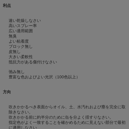
利点
速い乾燥しなさい
高いスプレー率
広い適用範囲
無臭
よい粘着度
ブロック無し
皮無し
大きい柔軟性
抵抗力がある傷付けなさい
弛み無し
豊富な色およびよい光沢（100色以上）
方向
吹きかかるべき表面からオイル、土、水汚れおよび塵を完全に取
除きなさい。
吹きかかる前に約半分のために缶を分よく揺すりなさい。
指定色がよく一致することを確かめるために見えない部分で最初
に適用しなさい