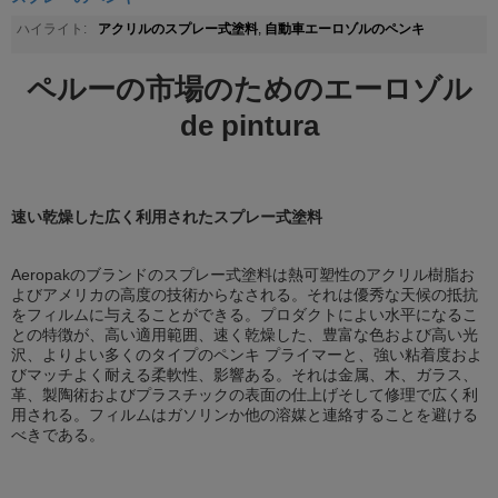
アクリルのスプレー式塗料
自動車エーロゾルのペンキ
ハイライト:
,
ペルーの市場のためのエーロゾル
de pintura
速い乾燥した広く利用されたスプレー式塗料
Aeropakのブランドのスプレー式塗料は熱可塑性のアクリル樹脂お
よびアメリカの高度の技術からなされる。それは優秀な天候の抵抗
をフィルムに与えることができる。プロダクトによい水平になるこ
との特徴が、高い適用範囲、速く乾燥した、豊富な色および高い光
沢、よりよい多くのタイプのペンキ プライマーと、強い粘着度およ
びマッチよく耐える柔軟性、影響ある。それは金属、木、ガラス、
革、製陶術およびプラスチックの表面の仕上げそして修理で広く利
用される。フィルムはガソリンか他の溶媒と連絡することを避ける
べきである。