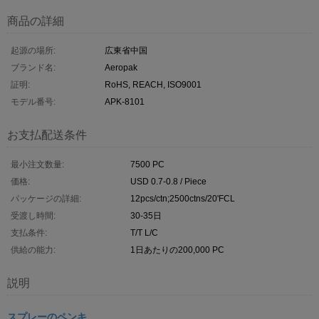
商品の詳細
起源の場所:
広東省中国
ブランド名:
Aeropak
証明:
RoHS, REACH, ISO9001
モデル番号:
APK-8101
お支払配送条件
最小注文数量:
7500 PC
価格:
USD 0.7-0.8 / Piece
パッケージの詳細:
12pcs/ctn;2500ctns/20'FCL
受渡し時間:
30-35日
支払条件:
T/T L/C
供給の能力:
1日あたりの200,000 PC
説明
スプレーのペンキ