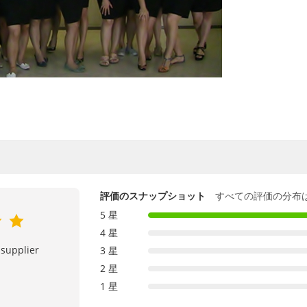
評価のスナップショット
すべての評価の分布
5 星
4 星
 supplier
3 星
2 星
1 星