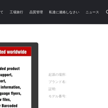
いて
工場旅行
品質管理
私達に連絡しなさい
ニュース
スプレーは陶磁器のための塗ったり/自動スプレーのペンキ
黄色い自動車スプレー
塗ったり/自動スプレ
商品の詳細:
起源の場所:
中国
ブランド名:
Aeropak
証明:
REACH, TUV
モデル番号:
APK-8101