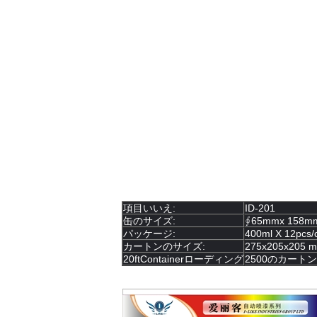
6。噴霧の間に、45°の対頂角内の缶を真っ
7。数秒間逆さまに噴霧による使用、明ら
注意:
1.
内容重圧の下で。点火の熱、炎、火花お
2。食糧の直接接触と目的で吹きかけてはい
3. well-ventilated場所のスプ
4。雨か凍結日のラッカーを加えるAvoid。
5。、穴をあけるために激しく打たなけれ
6.涼しい、乾燥した場所（
）
店;直接
45℃
の
7.子供の手の届かないところに保ちなさい
パッケージ:
項目いいえ:
ID-201
缶のサイズ:
∮65mmx 158m
パッケージ:
400ml X 12pcs/
カートンのサイズ:
275x205x205 
20ftContainerローディング
2500のカートン