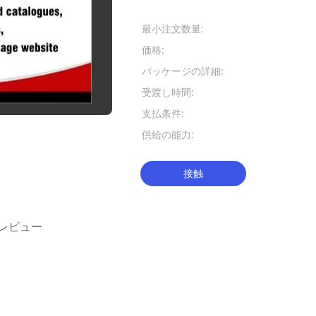
お支払配送条件:
最小注文数量:
500のカー
価格:
交渉可能
パッケージの詳細:
12pcs/ctn
受渡し時間:
30日以内に
支払条件:
一覧でT/T
供給の能力:
1000000pc
接触
レビュー
スプレー
自動車エーロゾルのペンキ
,