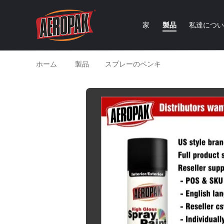
家
製品
私達につ
ホーム
製品
スプレーのペンキ
黄色い自動車