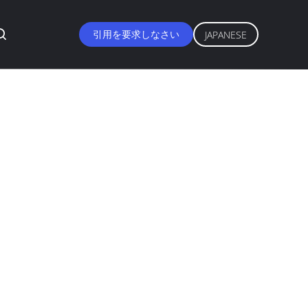
引用を要求しなさい
JAPANESE
は陶磁器のための
ーのペンキ
, ISO