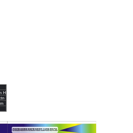
直ぐに保ちなさい。
かに弁およびノズルの後。
よび他のもとから保ちなさい。
けない。
レー。よりよいコーティングの効果は涼しく、乾燥したほこりのない環境で作動さ
ば、または使用の後でさえも缶を、焼却処分してはいけない。
日光を避けなさい。
m H
ctn
mm