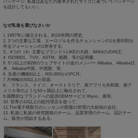
パッケージ: 私達はあなたの要求されたサイズに基づいてパッケージ
を設計してもいい。
なぜ私達を選びなさいか
1997年に確立される、約15年間の歴史;
1.
2. 2つの主要な工場、エーロゾルを作るチョンシャンの1を密封剤を
作るフォーシャンの1所有する;
3。4つの（4）主要なブランド:I-LIKEの大尉、IMAXのJOIN王;
4. ISO9001、TUV、ASTM、範囲、等の証明書;
5. 5つ以上のB2Bのウェブサイトの金のメンバー:Alibaba、Alibaba日
本、Alibaba中国、中国製、等;
6. 生産の機能6以上，000,000かのPC月;
7.月例輸出50以上の容器;
8.、フランス、ドイツ、オーストラリア、南アフリカ共和国、南ア
メリカ等のような50ヶ国以上に輸出されて;
9.国際的なブランドへの提供OEMサービス:Wynn、盾等;
10. 世界の10以上の総代理店を使って;
11.The電子商取引のシンセンの部屋の管理の大統領の会社;
12. 私達に私達の研究開発のチーム、品質管理のチーム、設計チー
ム、販売が団結するある。