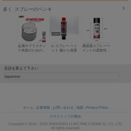
スプレーのペンキ
多く
衝撃耐性 快速乾燥
防水 2k エアゾー
着色された亜鉛金
AEROPAK
金属やプラスチッ
ル スプレー ペイ
属保護スプレーペ
早く乾燥 
ク表面のための明
ント 傷から保護
イントの柔軟性と
自動車や
るいクロムエアロ
簡単な操作
アロソー
ゾールスプレーペ
料
イント
言語を変えて下さい
Japanese
ホーム
|
企業情報
|
お問い合わせ
|
地図
|
Privacy Policy
デスクトップの眺め
Copyright © 2018 - 2026 SHENZHEN I-LIKE FINE CHEMICAL CO., LTD.
All rights reserved.