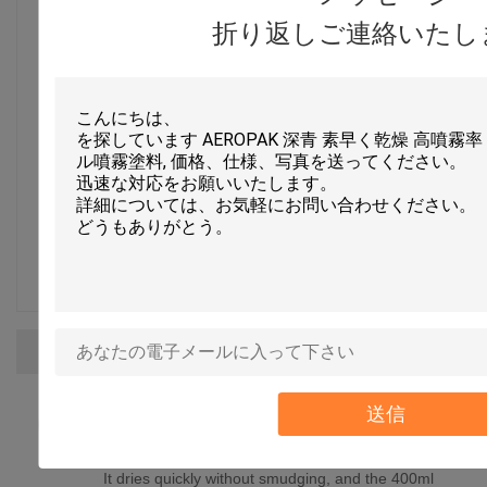
折り返しご連絡いたし
評価のスナップショット
すべての評価の分布は以下の通りです
5 星
100%
4 星
0%
3 星
0%
2 星
0%
1 星
0%
すべてのレビュー
A*a
送信
A
役に立つ (13)
It dries quickly without smudging, and the 400ml