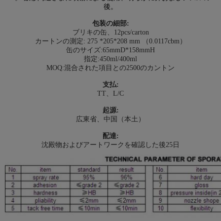
後。
包装の細部:
ブリキの缶、12pcs/carton
カートンの測定: 275 *205*208 mm （0.0117cbm）
缶のサイズ:65mmD*158mmH
指定:450ml/400ml
MOQ:混合された項目との2500のカントン
支払:
TT、L/C
起源:
広東省、中国（本土）
配達:
沈殿物およびアートワークを確認した後25日