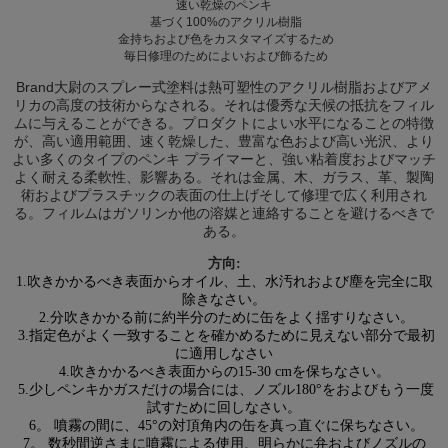
速い乾燥のペンキ
基づく100%のアクリル樹脂
金持ちおよび色をカスタマイズするため
毎日修理のためによいおよび飾るため
Brand大尉のスプレー式塗料は熱可塑性のアクリル樹脂およびアメ
リカの高度の技術からなされる。それは優秀な天候の抵抗をフィル
ムに与えることができる。プロダクトによい水平になることの特徴
が、高い適用範囲、速く乾燥した、豊富な色および高い光沢、より
よい多くのタイプのペンキ プライマーと、強い粘着度およびマッチ
よく耐える柔軟性、影響ある。それは金属、木、ガラス、革、製陶
術およびプラスチックの表面の仕上げそして修理で広く利用され
る。フィルムはガソリンか他の溶媒と連絡することを避けるべきで
ある。
方向:
1.吹きかかるべき表面からオイル、土、水汚れおよび塵を完全に取
除きなさい。
2.分吹きかかる前に約半分のために缶をよく揺すりなさい。
3.指定色がよく一致することを確かめるために見えない部分で最初
に適用しなさい
4.吹きかかるべき表面からの15-30 cmを保ちなさい。
5.少しペンキかガスだけの場合には、ノズル180°をおよびもう一度
試すために回しなさい。
6。 噴霧の間に、45°の対頂角内の缶を真っ直ぐに保ちなさい。
7。 数秒間逆さまに噴霧による使用、明らかに弁およびノズルの