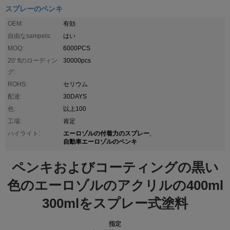
スプレーのペンキ
OEM:
有効
自由なsampels:
はい
MOQ:
6000PCS
20' ftのローディン
30000pcs
グ:
ROHS:
セリウム
配達:
30DAYS
色:
以上100
工場:
肯定
エーロゾルの付着力のスプレー
ハイライト:
,
自動車エーロゾルのペンキ
ペンキおよびコーティングの黒い
色のエーロゾルのアクリルの400ml
300mlをスプレー式塗料
指定