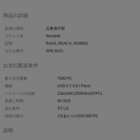
商品の詳細
起源の場所:
広東省中国
ブランド名:
Aeropak
証明:
RoHS, REACH, ISO9001
モデル番号:
APK-8101
お支払配送条件
最小注文数量:
7500 PC
価格:
USD 0.7-0.8 / Piece
パッケージの詳細:
12pcs/ctn;2500ctns/20'FCL
受渡し時間:
30-35日
支払条件:
T/T L/C
供給の能力:
1日あたりの200,000 PC
説明