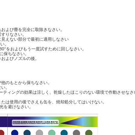
れおよび塵を完全に取除きなさい。
揺すりなさい。
に見えない部分で最初に適用しなさい
さい。
80°をおよびもう一度試すために回しなさい。
ぐに保ちなさい。
弁およびノズルの後。
び他のもとから保ちなさい。
ない。
。よりよいコーティングの効果は涼しく、乾燥したほこりのない環境で作動させな
または使用の後でさえも缶を、焼却処分してはいけない。
日光を避けなさい。