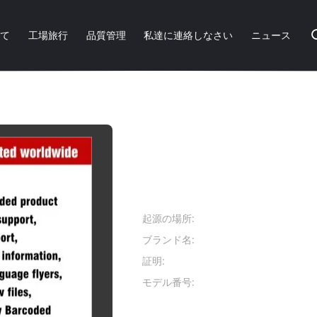
いて
工場旅行
品質管理
私達に連絡しなさい
ニュース
ある傷のための外部のアクリルのスプレーのペンキ
車、抵抗力がある傷の
リルのスプレーのペ
商品の詳細:
起源の場所:
広東省中国
ブランド名:
Aeropak
証明:
RoHS, REAC
モデル番号:
APK-8101