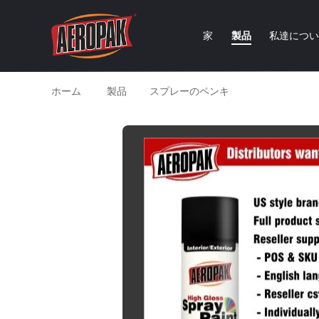
家
製品
私達につ
ホーム
製品
スプレーのペンキ
車、抵抗力が