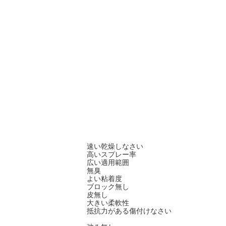
製品の説明
車、抵抗力が
Aeropakのブランドのスプレー式塗料
ができる。プロダクトによい水平になるこ
と、強い粘着度およびマッチよく耐える柔
れ
速い乾燥しなさい
高いスプレー率
広い適用範囲
無臭
よい粘着度
ブロック無し
皮無し
大きい柔軟性
抵抗力がある傷付けなさい