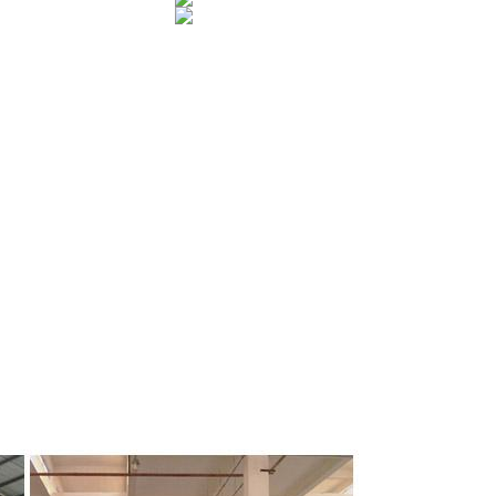
comfirmationの後であなたの要求されたプロダクトを作り出してもいい。
イズに基づいてパッケージを設計してもいい。
ョンシャンの1を密封剤を作るフォーシャンの1所有する;
IMAXのJOIN王;
明書;
Alibaba、Alibaba日本、Alibaba中国、中国製、等;
南アフリカ共和国、南アメリカ等のような50ヶ国以上に輸出されて;
ynn、盾等;
の大統領の会社;
質管理のチーム、設計チーム、販売が団結するある。