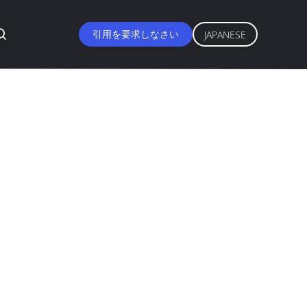
引用を要求しなさい
JAPANESE
ための外部のアク
ンキ
H, ISO9001