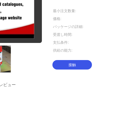
お支払配送条件:
最小注文数量:
7500 PC
価格:
USD 0.7-0.8
パッケージの詳細:
12pcs/ctn;
受渡し時間:
30-35日
支払条件:
T/T L/C
供給の能力:
1日あたりの2
接触
レビュー
塗料
エーロゾルの付着力のスプレー
,