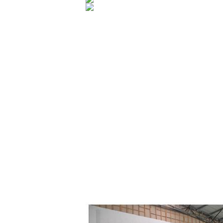
カスタム化
OEMおよびODM
プロダクト:私達は私達のTechnicistsの
パッケージ: 私達はあなたの要求されたサ
なぜ私達を選びなさいか
1.
1997年に確立される、約15年間の歴史;
2. 2つの主要な工場、エーロゾルを作るチ
3。4つの（4）主要なブランド:I-LIKEの大尉、
4. ISO9001、TUV、ASTM、範囲、等の証
5. 5つ以上のB2Bのウェブサイトの金のメンバー:
6. 生産の機能6以上，000,000かのPC月;
7.月例輸出50以上の容器;
8.、フランス、ドイツ、オーストラリア、
9.国際的なブランドへの提供OEMサービス:W
10. 世界の10以上の総代理店を使って;
11.The電子商取引のシンセンの部屋の管理
12. 私達に私達の研究開発のチーム、品