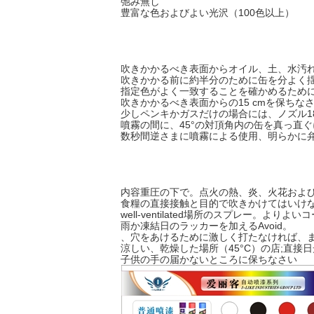
弛み無し
豊富な色およびよい光沢（100色以上）
方向
吹きかかるべき表面からオイル、土、水汚
吹きかかる前に約半分のために缶を分よく
指定色がよく一致することを確かめるため
吹きかかるべき表面からの15 cmを保ちな
少しペンキかガスだけの場合には、ノズル1
噴霧の間に、45°の対頂角内の缶を真っ直
数秒間逆さまに噴霧による使用、明らかに
注意
内容重圧の下で。点火の熱、炎、火花およ
食糧の直接接触と目的で吹きかけてはいけ
well-ventilated場所のスプレー
雨か凍結日のラッカーを加えるAvoid。
、穴をあけるために激しく打たなければ、
涼しい、乾燥した場所（45°C）の店;直接
子供の手の届かないところに保ちなさい