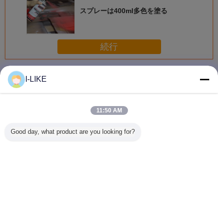
スプレーは400ml多色を塗る
続行
スプレーのペンキ
多く
I-LIKE
11:50 AM
衝撃耐性 快速乾燥
防水 2k エアゾー
着色された亜鉛金
AEROPAK
Good day, what product are you looking for?
金属やプラスチッ
ル スプレー ペイ
属保護スプレーペ
早く乾燥 
ク表面のための明
ント 傷から保護
イントの柔軟性と
自動車や
るいクロムエアロ
簡単な操作
アロソー
ゾールスプレーペ
料
イント
言語を変えて下さい
Japanese