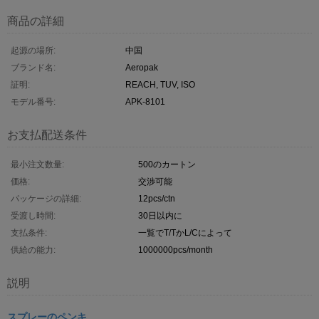
商品の詳細
起源の場所:
中国
ブランド名:
Aeropak
証明:
REACH, TUV, ISO
モデル番号:
APK-8101
お支払配送条件
最小注文数量:
500のカートン
価格:
交渉可能
パッケージの詳細:
12pcs/ctn
受渡し時間:
30日以内に
支払条件:
一覧でT/TかL/Cによって
供給の能力:
1000000pcs/month
説明
スプレーのペンキ