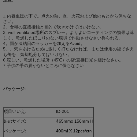
内容重圧の下で。点火の熱、炎、火花および他のもとから保ちな
1.
さい。
2。食糧の直接接触と目的で吹きかけてはいけない。
3. well-ventilated場所のスプレー。よりよいコーティングの効果は涼
しく、乾燥したほこりのない環境で作動させなさい得られる。
4。雨か凍結日のラッカーを加えるAvoid。
5。、穴をあけるために激しく打たなければ、または使用の後でさえ
も缶を、焼却処分してはいけない。
6.涼しい、乾燥した場所（
）
店;直接日光を避けなさい。
45℃
の
7.子供の手の届かないところに保ちなさい
パッケージ:
項目いいえ:
ID-201
缶のサイズ:
∮65mmx 158mm H
パッケージ:
400ml X 12pcs/ctn