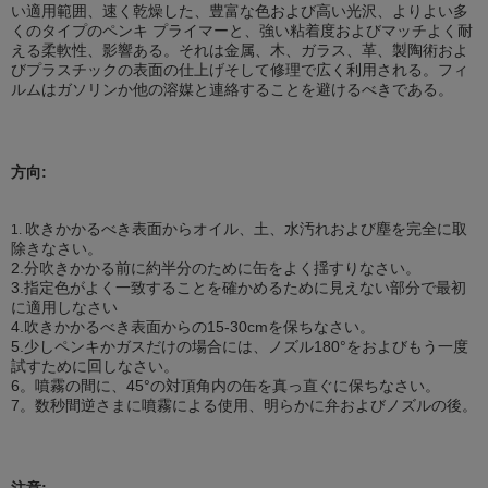
い適用範囲、速く乾燥した、豊富な色および高い光沢、よりよい多
くのタイプのペンキ プライマーと、強い粘着度およびマッチよく耐
える柔軟性、影響ある。それは金属、木、ガラス、革、製陶術およ
びプラスチックの表面の仕上げそして修理で広く利用される。フィ
ルムはガソリンか他の溶媒と連絡することを避けるべきである。
方向:
吹きかかるべき表面からオイル、土、水汚れおよび塵を完全に取
1.
除きなさい。
2.分吹きかかる前に約半分のために缶をよく揺すりなさい。
3.指定色がよく一致することを確かめるために見えない部分で最初
に適用しなさい
4.吹きかかるべき
表面からの15
-30cmを保ちなさい。
5.少しペンキかガスだけの場合には、ノズル180°をおよびもう一度
試すために回しなさい。
6。噴霧の間に、45°の対頂角内の缶を真っ直ぐに保ちなさい。
7。数秒間逆さまに噴霧による使用、明らかに弁およびノズルの後。
注意: