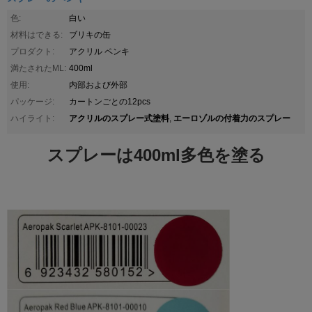
色:
白い
材料はできる:
ブリキの缶
プロダクト:
アクリル ペンキ
満たされたML:
400ml
使用:
内部および外部
パッケージ:
カートンごとの12pcs
アクリルのスプレー式塗料
エーロゾルの付着力のスプレー
ハイライト:
,
スプレーは400ml多色を塗る