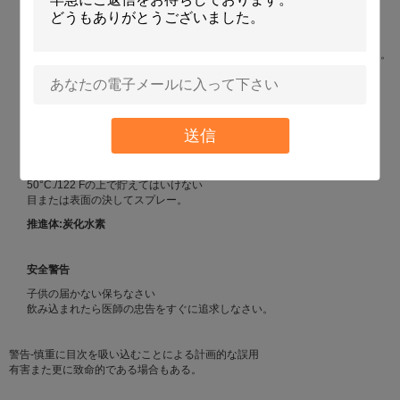
正しい処分
新聞へのスプレーの要らないプロダクトは無駄になることを気分にさせる。
空の缶は再生利用できる。
注意
送信
火か露出した炎の近くで使用してはいけない。
空穴をあけないでり、または焼却処分してはいけない。
直接日光から涼しい場所で保ちなさい。
50°C./122 Fの上で貯えてはいけない
目または表面の決してスプレー。
推進体:炭化水素
安全警告
子供の届かない保ちなさい
飲み込まれたら医師の忠告をすぐに追求しなさい。
警告-慎重に目次を吸い込むことによる計画的な誤用
有害また更に致命的である場合もある。