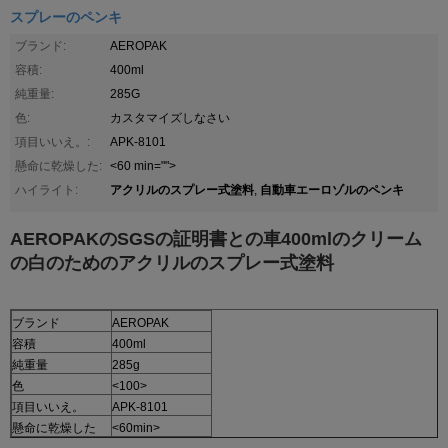
スプレーのペンキ
ブランド:
AEROPAK
容積:
400ml
純重量:
285G
色:
カスタマイズしなさい
項目いいえ。:
APK-8101
懸命に乾燥した:
<60 min="">
アクリルのスプレー式塗料
自動車エーロゾルのペンキ
ハイライト:
,
AEROPAKのSGSの証明書との車400mlのクリーム
の白のためのアクリルのスプレー式塗料
ブランド
AEROPAK
容積
400ml
純重量
285g
色
<100>
項目いいえ。
APK-8101
懸命に乾燥した
<60min>