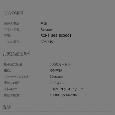
商品の詳細
起源の場所:
中国
ブランド名:
Aeropak
証明:
ROHS, SGS, ISO9001
モデル番号:
APK-8101
お支払配送条件
最小注文数量:
500のカートン
価格:
交渉可能
パッケージの詳細:
12pcs/ctn
受渡し時間:
30日以内に
支払条件:
一覧でT/TかL/Cによって
供給の能力:
1000000pcs/month
説明