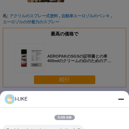
アクリルのスプレー式塗料
自動車エーロゾルのペンキ
札:
,
,
エーロゾルの付着力のスプレー
最高の価格で
AEROPAKのSGSの証明書との車
400mlのクリームの白のためのアク
リルのスプレー式塗料
続行
スプレーのペンキ
多く
I-LIKE
5:09 AM
衝撃耐性 快速乾燥
防水 2k エアゾー
着色された亜鉛金
AEROPAK