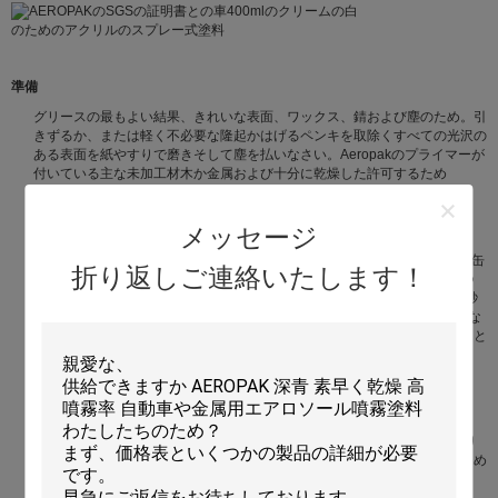
準備
グリースの最もよい結果、きれいな表面、ワックス、錆および塵のため。引
きずるか、または軽く不必要な隆起かはげるペンキを取除くすべての光沢の
ある表面を紙やすりで磨きそして塵を払いなさい。Aeropakのプライマーが
付いている主な未加工材木か金属および十分に乾燥した許可するため
適用
メッセージ
重要:使用の前に1分の間缶を活発に揺すりなさい。準備された表面からの缶
折り返しご連絡いたします！
30cmを握って、左から右の表面働きを渡る連続的な動きで吹きかかる1つ
の軽い霧のコートを加えることによって始めなさい。休止は、30から60秒
の間置くように霧のコートがして最初のコートにそして90°で働く付加的な
コートを加える。より厚い終わりが要求されたら、余分コート間の少なくと
も1時間を認めなさい。既存のペンキのに常に塗った場合点検の両立性。
きれいにしなさい
ミネラルturpsか一般目的のシンナーとスプレーにきれいにしなさい。より
よい長期保管のために、回転はペンキが出て来ていないまで吹きかかるため
に逆さまにでき。