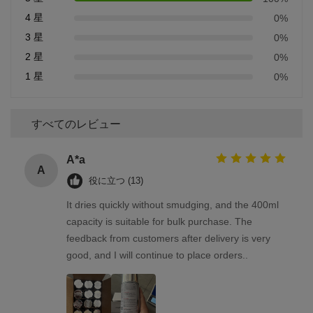
4 星
0%
3 星
0%
2 星
0%
1 星
0%
すべてのレビュー
A*a
A
役に立つ (13)
It dries quickly without smudging, and the 400ml
capacity is suitable for bulk purchase. The
feedback from customers after delivery is very
good, and I will continue to place orders..