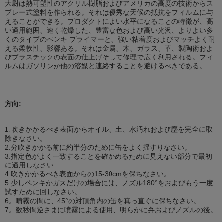
大尉は熱可塑性のアクリル樹脂およびアメリカの高度の技術からス
プレー式塗料を作られる。それは優秀な天候の抵抗をフィルムに与
えることができる。プロダクトによい水平になることの特徴が、高
い適用範囲、速く乾燥した、豊富な色および高い光沢、よりよい多
くのタイプのペンキ プライマーと、強い粘着度およびマッチよく耐
える柔軟性、影響ある。それは金属、木、ガラス、革、製陶術およ
びプラスチックの表面の仕上げそして修理で広く利用される。フィ
ルムはガソリンか他の溶媒と連絡することを避けるべきである。
方向:
吹きかかるべき表面からオイル、土、水汚れおよび塵を完全に取
1.
除きなさい。
2.分吹きかかる前に約半分のために缶をよく揺すりなさい。
3.指定色がよく一致することを確かめるために見えない部分で最初
に適用しなさい
4.吹きかかるべき
表面からの15
-30cmを保ちなさい。
5.少しペンキかガスだけの場合には、ノズル180°をおよびもう一度
試すために回しなさい。
6。噴霧の間に、45°の対頂角内の缶を真っ直ぐに保ちなさい。
7。数秒間逆さまに噴霧による使用、明らかに弁およびノズルの後。