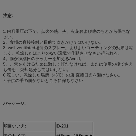
注意:
内容重圧の下で。点火の熱、炎、火花および他のもとから保ちな
1.
さい。
2。食糧の直接接触と目的で吹きかけてはいけない。
3. well-ventilated場所のスプレー。よりよいコーティングの効果は涼
しく、乾燥したほこりのない環境で作動させなさい得られる。
4。雨か凍結日のラッカーを加えるAvoid。
5。、穴をあけるために激しく打たなければ、または使用の後でさえ
も缶を、焼却処分してはいけない。
6.涼しい、乾燥した場所（
）
店;直接日光を避けなさい。
45℃
の
7.子供の手の届かないところに保ちなさい
パッケージ:
項目いいえ:
ID-201
缶のサイズ:
∮65mmx 158mm H