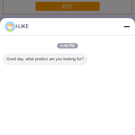
続行
スプレーのペンキ
多く
I-LIKE
6:49 PM
衝撃耐性 快速乾燥
防水 2k エアゾー
着色された亜鉛金
AEROPAK
Good day, what product are you looking for?
金属やプラスチッ
ル スプレー ペイ
属保護スプレーペ
早く乾燥 
ク表面のための明
ント 傷から保護
イントの柔軟性と
自動車や
るいクロムエアロ
簡単な操作
アロソー
ゾールスプレーペ
料
イント
言語を変えて下さい
Japanese
ホーム
|
企業情報
|
お問い合わせ
|
地図
|
Privacy Policy
デスクトップの眺め