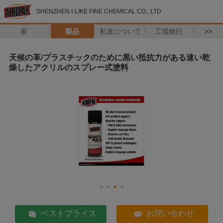
SHENZHEN I-LIKE FINE CHEMICAL CO., LTD
家
製品
私達について
工場旅行
>>
天候の革/プラスチックのために黒い抵抗力がある速い乾
燥したアクリルのスプレー式塗料
ベストプライス
お問い合わせ