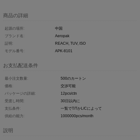
商品の詳細
起源の場所:
中国
ブランド名:
Aeropak
証明:
REACH, TUV, ISO
モデル番号:
APK-8101
お支払配送条件
最小注文数量:
500のカートン
価格:
交渉可能
パッケージの詳細:
12pcs/ctn
受渡し時間:
30日以内に
支払条件:
一覧でT/TかL/Cによって
供給の能力:
1000000pcs/month
説明