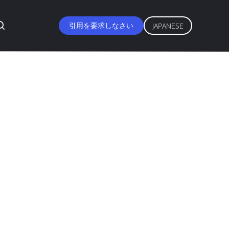
引用を要求しなさい
JAPANESE
のための注文色の
のペンキ
, ISO