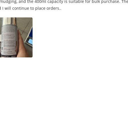
 smudging, and the 400ml capacity is suitable for bulk purchase. T
 I will continue to place orders..
ペンキ
エーロゾルの付着力のスプレー