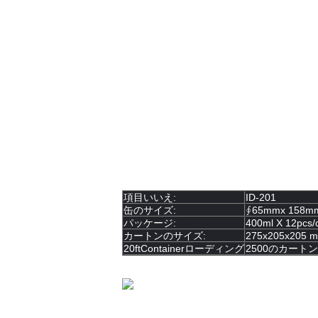
6。噴霧の間に、45°の対頂角内の缶を真っ
7。数秒間逆さまに噴霧による使用、明ら
注意:
1.
内容重圧の下で。点火の熱、炎、火花お
2。食糧の直接接触と目的で吹きかけてはい
3. well-ventilated場所のスプ
4。雨か凍結日のラッカーを加えるAvoid。
5。、穴をあけるために激しく打たなけれ
6.涼しい、乾燥した場所（
）
店;直接
45℃
の
7.子供の手の届かないところに保ちなさい
パッケージ:
項目いいえ:
ID-201
缶のサイズ:
∮65mmx 158m
パッケージ:
400ml X 12pcs/
カートンのサイズ:
275x205x205 
20ftContainerローディング
2500のカートン
評価とレビュー