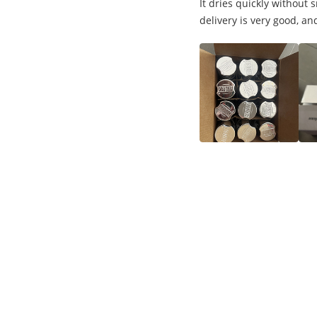
It dries quickly without
delivery is very good, and
タグ:
アクリルのスプレー式塗料
自動車エーロゾルの