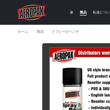
家
製品
私達につ
ホーム
製品
スプレーのペンキ
光沢度の高い