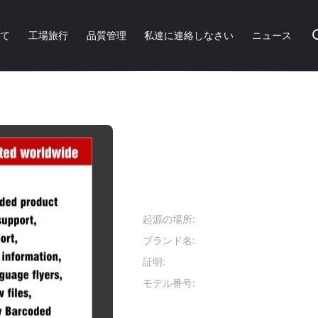
いて
工場旅行
品質管理
私達に連絡しなさい
ニュース
との産業のための注文色のアクリルのスプレーのペンキ
光沢度の高いとの産業
アクリルのスプレー
商品の詳細:
起源の場所:
中国
ブランド名:
Aeropak
証明:
REACH, TUV
モデル番号:
APK-8101