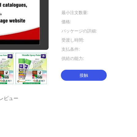
お支払配送条件:
最小注文数量:
500のカー
価格:
交渉可能
パッケージの詳細:
12pcs/ctn
受渡し時間:
30日以内に
支払条件:
一覧でT/T
供給の能力:
1000000pc
接触
レビュー
スプレー
自動車エーロゾルのペンキ
,