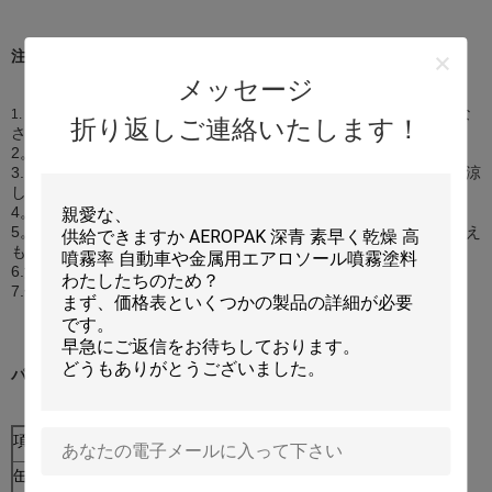
注意:
メッセージ
内容重圧の下で。点火の熱、炎、火花および他のもとから保ちな
1.
折り返しご連絡いたします！
さい。
2。食糧の直接接触と目的で吹きかけてはいけない。
3. well-ventilated場所のスプレー。よりよいコーティングの効果は涼
しく、乾燥したほこりのない環境で作動させなさい得られる。
4。雨か凍結日のラッカーを加えるAvoid。
5。、穴をあけるために激しく打たなければ、または使用の後でさえ
も缶を、焼却処分してはいけない。
6.涼しい、乾燥した場所（
）
店;直接日光を避けなさい。
45℃
の
7.子供の手の届かないところに保ちなさい
パッケージ:
項目いいえ:
ID-201
缶のサイズ:
∮65mmx 158mm H