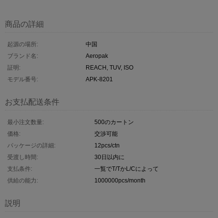
商品の詳細
起源の場所:
中国
ブランド名:
Aeropak
証明:
REACH, TUV, ISO
モデル番号:
APK-8201
お支払配送条件
最小注文数量:
500のカートン
価格:
交渉可能
パッケージの詳細:
12pcs/ctn
受渡し時間:
30日以内に
支払条件:
一覧でT/TかL/Cによって
供給の能力:
1000000pcs/month
説明