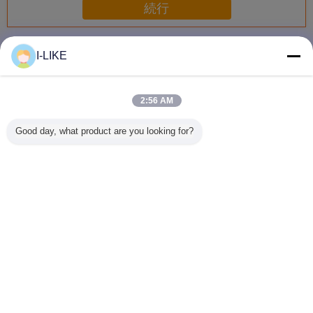
続行
スプレーのペンキ
多く
I-LIKE
2:56 AM
衝撃耐性 快速乾燥
防水 2k エアゾー
着色された亜鉛金
AEROPAK
Good day, what product are you looking for?
金属やプラスチッ
ル スプレー ペイ
属保護スプレーペ
早く乾燥 
ク表面のための明
ント 傷から保護
イントの柔軟性と
自動車や
るいクロムエアロ
簡単な操作
アロソー
ゾールスプレーペ
料
イント
言語を変えて下さい
Japanese
ホーム
|
企業情報
|
お問い合わせ
|
地図
|
Privacy Policy
デスクトップの眺め