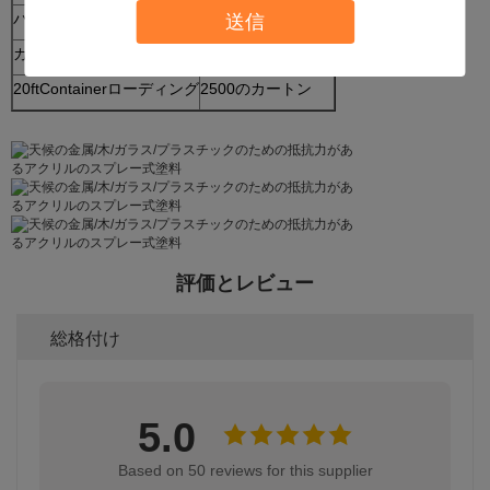
パッケージ:
400ml X 12pcs/ctn
送信
カートンのサイズ:
275x205x205 mm
20ftContainerローディング
2500のカートン
評価とレビュー
総格付け
5.0
Based on 50 reviews for this supplier