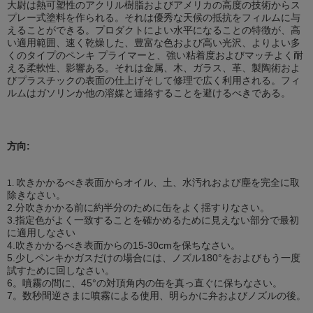
大尉は熱可塑性のアクリル樹脂およびアメリカの高度の技術からス
プレー式塗料を作られる。それは優秀な天候の抵抗をフィルムに与
えることができる。プロダクトによい水平になることの特徴が、高
い適用範囲、速く乾燥した、豊富な色および高い光沢、よりよい多
くのタイプのペンキ プライマーと、強い粘着度およびマッチよく耐
える柔軟性、影響ある。それは金属、木、ガラス、革、製陶術およ
びプラスチックの表面の仕上げそして修理で広く利用される。フィ
ルムはガソリンか他の溶媒と連絡することを避けるべきである。
方向:
吹きかかるべき表面からオイル、土、水汚れおよび塵を完全に取
1.
除きなさい。
2.分吹きかかる前に約半分のために缶をよく揺すりなさい。
3.指定色がよく一致することを確かめるために見えない部分で最初
に適用しなさい
4.吹きかかるべき
表面からの15
-30cmを保ちなさい。
5.少しペンキかガスだけの場合には、ノズル180°をおよびもう一度
試すために回しなさい。
6。噴霧の間に、45°の対頂角内の缶を真っ直ぐに保ちなさい。
7。数秒間逆さまに噴霧による使用、明らかに弁およびノズルの後。