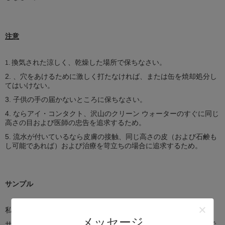
注意
換気された涼しく、乾燥した場所で保ちなさい。
1.
2. 、穴をあけるために激しく打たなければ、または缶を焼却処分し
てはいけない。
3. 子供の手の届かないところに保ちなさい。
4. ならアイ・コンタクト、沢山のクリーン ウォーターのすぐに同じ
高さの目および医師の忠告を追求するため。
5. 流水が付いているなら皮膚の接触、同じ高さの皮（および石鹸も
し可能であれば）および治療を苛立ちの場合に追求するため。
サンプル
私達は2部分内の試供品を提供する。
メッセージ
サンプルは私達があなたの急使料金を受け取った後送られるべきで