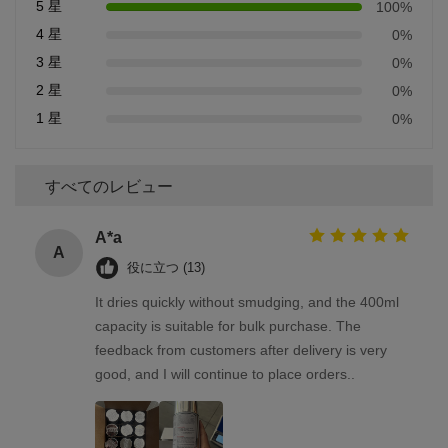
5 星
100%
4 星
0%
3 星
0%
2 星
0%
1 星
0%
すべてのレビュー
A*a
A
役に立つ (13)
It dries quickly without smudging, and the 400ml
capacity is suitable for bulk purchase. The
feedback from customers after delivery is very
good, and I will continue to place orders..