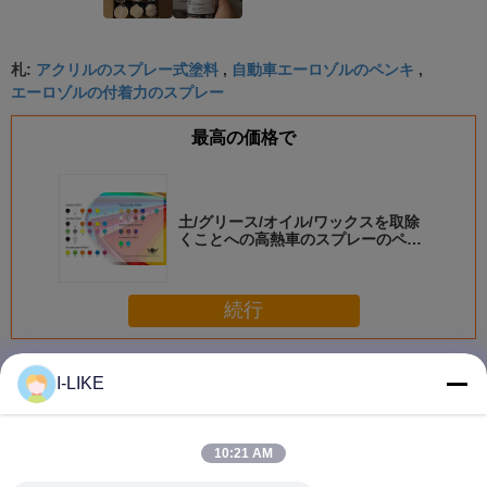
アクリルのスプレー式塗料
自動車エーロゾルのペンキ
札:
,
,
エーロゾルの付着力のスプレー
最高の価格で
土/グリース/オイル/ワックスを取除
くことへの高熱車のスプレーのペン
キ
続行
スプレーのペンキ
多く
I-LIKE
10:21 AM