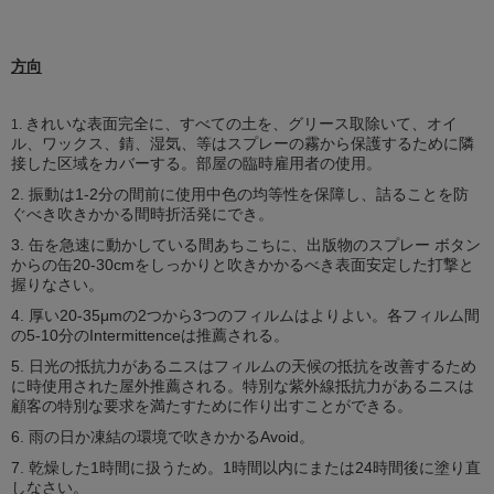
方向
きれいな表面完全に、すべての土を、グリース取除いて、オイ
1.
ル、ワックス、錆、湿気、等はスプレーの霧から保護するために隣
接した区域をカバーする。部屋の臨時雇用者の使用。
2. 振動は1-2分の間前に使用中色の均等性を保障し、詰ることを防
ぐべき吹きかかる間時折活発にでき。
3. 缶を急速に動かしている間あちこちに、出版物のスプレー ボタン
からの缶20-30cmをしっかりと吹きかかるべき表面安定した打撃と
握りなさい。
4. 厚い20-35μmの2つから3つのフィルムはよりよい。各フィルム間
の5-10分のIntermittenceは推薦される。
5. 日光の抵抗力があるニスはフィルムの天候の抵抗を改善するため
に時使用された屋外推薦される。特別な紫外線抵抗力があるニスは
顧客の特別な要求を満たすために作り出すことができる。
6. 雨の日か凍結の環境で吹きかかるAvoid。
7. 乾燥した1時間に扱うため。1時間以内にまたは24時間後に塗り直
しなさい。