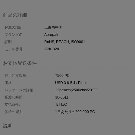
商品の詳細
起源の場所:
広東省中国
ブランド名:
Aeropak
証明:
RoHS, REACH, ISO9001
モデル番号:
APK-8201
お支払配送条件
最小注文数量:
7500 PC
価格:
USD 3.6-5.4 / Piece
パッケージの詳細:
12pcs/ctn;2500ctns/20'FCL
受渡し時間:
30-35日
支払条件:
T/T L/C
供給の能力:
1日あたりの200,000 PC
説明