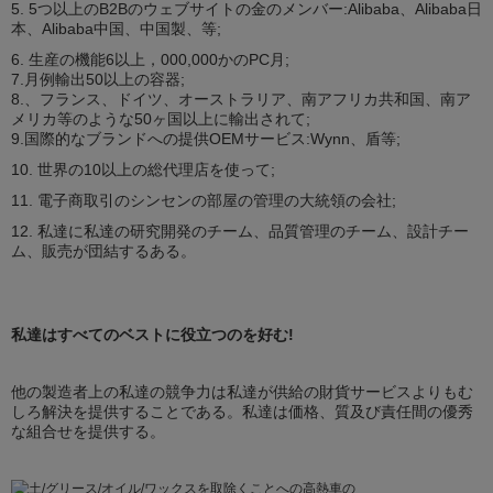
5. 5つ以上のB2Bのウェブサイトの金のメンバー:Alibaba、Alibaba日
本、Alibaba中国、中国製、等;
6. 生産の機能6以上，000,000かのPC月;
7.月例輸出50以上の容器;
8.、フランス、ドイツ、オーストラリア、南アフリカ共和国、南ア
メリカ等のような50ヶ国以上に輸出されて;
9.国際的なブランドへの提供OEMサービス:Wynn、盾等;
10. 世界の10以上の総代理店を使って;
11. 電子商取引のシンセンの部屋の管理の大統領の会社;
12. 私達に私達の研究開発のチーム、品質管理のチーム、設計チー
ム、販売が団結するある。
私達はすべてのベストに役立つのを好む!
他の製造者上の私達の競争力は私達が供給の財貨サービスよりもむ
しろ解決を提供することである。私達は価格、質及び責任間の優秀
な組合せを提供する。