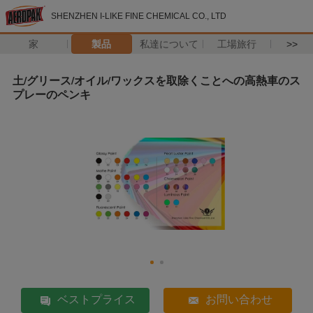
SHENZHEN I-LIKE FINE CHEMICAL CO., LTD
家
製品
私達について
工場旅行
>>
土/グリース/オイル/ワックスを取除くことへの高熱車のス
プレーのペンキ
ベストプライス
お問い合わせ