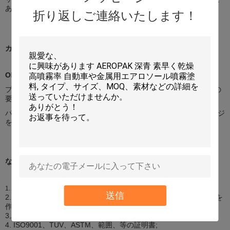
ある。
折り返しご連絡いたします！
カスタム化
OEMおよびODM
プロダクト:私達は私達のTechnicistsのcomfirmationの後であなたの
要求されたプロダクトを作り出してもいい。
パッケージ: 私達はあなたの要求されたサイズに基づいてパッケージ
を設計してもいい。
なぜ私達を選びなさいか
1997年に確立される、約15年間の歴史;
1.
送信
2. 2つの主要な工場、エーロゾルを作るチョンシャンの1を密封剤を
作るフォーシャンの1所有する;
3。4つの（4）主要なブランド:I-LIKEの大尉、IMAXのJOIN王;
4. ISO9001、TUV、ASTM、範囲、等の証明書;