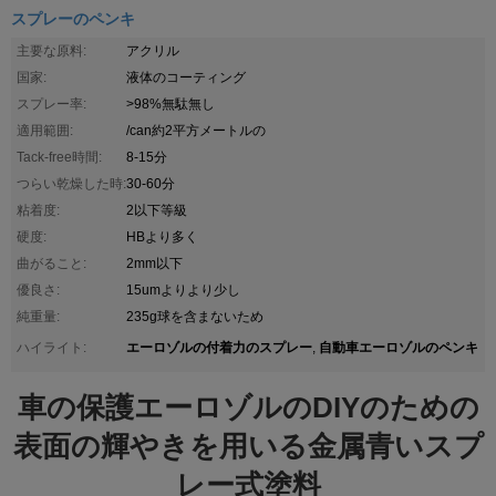
スプレーのペンキ
主要な原料:
アクリル
国家:
液体のコーティング
スプレー率:
>98%無駄無し
適用範囲:
/can約2平方メートルの
Tack-free時間:
8-15分
つらい乾燥した時:
30-60分
粘着度:
2以下等級
硬度:
HBより多く
曲がること:
2mm以下
優良さ:
15umよりより少し
純重量:
235g球を含まないため
エーロゾルの付着力のスプレー
自動車エーロゾルのペンキ
ハイライト:
,
車の保護エーロゾルのDIYのための
表面の輝やきを用いる金属青いスプ
レー式塗料