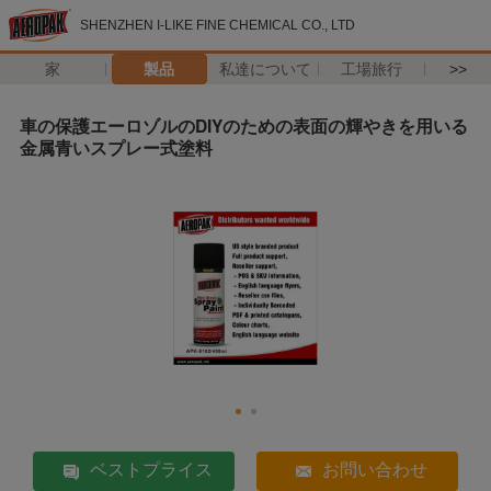
SHENZHEN I-LIKE FINE CHEMICAL CO., LTD
家
製品
私達について
工場旅行
>>
車の保護エーロゾルのDIYのための表面の輝やきを用いる
金属青いスプレー式塗料
ベストプライス
お問い合わせ