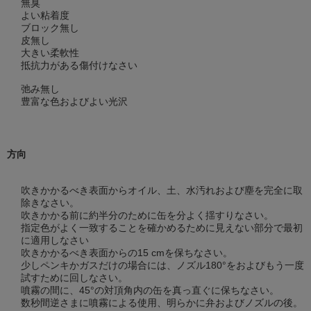
無臭
よい粘着度
ブロック無し
皮無し
大きい柔軟性
抵抗力がある傷付けなさい
弛み無し
豊富な色およびよい光沢
方向
吹きかかるべき表面からオイル、土、水汚れおよび塵を完全に取
除きなさい。
吹きかかる前に約半分のために缶を分よく揺すりなさい。
指定色がよく一致することを確かめるために見えない部分で最初
に適用しなさい
吹きかかるべき表面からの15 cmを保ちなさい。
少しペンキかガスだけの場合には、ノズル180°をおよびもう一度
試すために回しなさい。
噴霧の間に、45°の対頂角内の缶を真っ直ぐに保ちなさい。
数秒間逆さまに噴霧による使用、明らかに弁およびノズルの後。