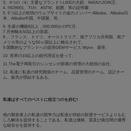
3。4つの（4）主要なブランド:I-LIKEの大尉、IMAXのJOIN王;
4. ISO9001、TUV、ASTM、範囲、等の証明書;
5. 5つ以上のB2Bのウェブサイトの金のメンバー:Alibaba、Alibaba日
本、Alibaba中国、中国製、等;
6. 生産の機能6以上，000,000かのPC月;
7.月例輸出50以上の容器;
8.、フランス、ドイツ、オーストラリア、南アフリカ共和国、南ア
メリカ等のような50ヶ国以上に輸出されて;
9.国際的なブランドへの提供OEMサービス:Wynn、盾等;
10. 世界の10以上の総代理店を使って;
11.The電子商取引のシンセンの部屋の管理の大統領の会社;
12. 私達に私達の研究開発のチーム、品質管理のチーム、設計チー
ム、販売が団結するある。
私達はすべてのベストに役立つのを好む!
他の製造者上の私達の競争力は私達が供給の財貨サービスよりもむ
しろ解決を提供することである。私達は価格、質及び責任間の優秀
な組合せを提供する。