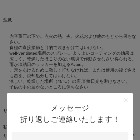
注意
内容重圧の下で。点火の熱、炎、火花および他のもとから保ちな
さい。
食糧の直接接触と目的で吹きかけてはいけない。
well-ventilated場所のスプレー。よりよいコーティングの効果は
涼しく、乾燥したほこりのない環境で作動させなさい得られる。
雨か凍結日のラッカーを加えるAvoid。
、穴をあけるために激しく打たなければ、または使用の後でさえ
も缶を、焼却処分してはいけない。
涼しい、乾燥した場所（45°C）の店;直接日光を避けなさい。
子供の手の届かないところに保ちなさい
メッセージ
サンプル
折り返しご連絡いたします！
私達は2部分内の試供品を提供する。
サンプルは私達があなたの急使料金を受け取った後送られるべきで