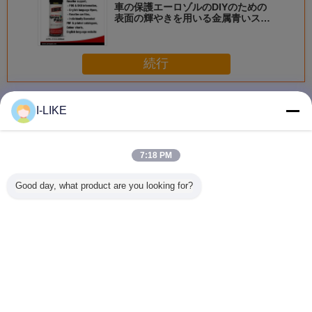
車の保護エーロゾルのDIYのための
表面の輝やきを用いる金属青いスプ
レー式塗料
続行
スプレーのペンキ
多く
I-LIKE
7:18 PM
衝撃耐性 快速乾燥
防水 2k エアゾー
着色された亜鉛金
AEROPAK
Good day, what product are you looking for?
金属やプラスチッ
ル スプレー ペイ
属保護スプレーペ
早く乾燥 
ク表面のための明
ント 傷から保護
イントの柔軟性と
自動車や
るいクロムエアロ
簡単な操作
アロソー
ゾールスプレーペ
料
イント
言語を変えて下さい
Japanese