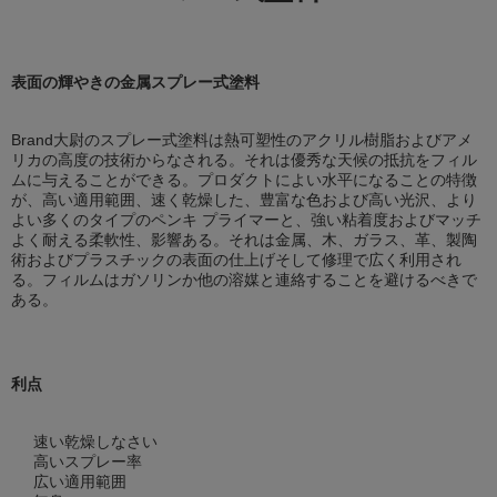
表面の輝やきの金属スプレー式塗料
Brand大尉のスプレー式塗料は熱可塑性のアクリル樹脂およびアメ
リカの高度の技術からなされる。それは優秀な天候の抵抗をフィル
ムに与えることができる。プロダクトによい水平になることの特徴
が、高い適用範囲、速く乾燥した、豊富な色および高い光沢、より
よい多くのタイプのペンキ プライマーと、強い粘着度およびマッチ
よく耐える柔軟性、影響ある。それは金属、木、ガラス、革、製陶
術およびプラスチックの表面の仕上げそして修理で広く利用され
る。フィルムはガソリンか他の溶媒と連絡することを避けるべきで
ある。
利点
速い乾燥しなさい
高いスプレー率
広い適用範囲