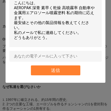
ある。
カスタム化
OEMおよびODM
プロダクト:私達は私達のTechnicistsのcomfirmationの後であなたの
要求されたプロダクトを作り出してもいい。
パッケージ: 私達はあなたの要求されたサイズに基づいてパッケージ
を設計してもいい。
送信
なぜ私達を選びなさいか
1997年に確立される、約15年間の歴史;
1.
2. 2つの主要な工場、エーロゾルを作るチョンシャンの1を密封剤を
作るフォーシャンの1所有する;