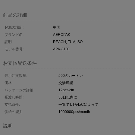
商品の詳細
起源の場所:
中国
ブランド名:
AEROPAK
証明:
REACH, TUV, ISO
モデル番号:
APK-8101
お支払配送条件
最小注文数量:
500のカートン
価格:
交渉可能
パッケージの詳細:
12pcs/ctn
受渡し時間:
30日以内に
支払条件:
一覧でT/TかL/Cによって
供給の能力:
1000000pcs/month
説明