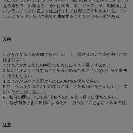
くのタイプのペンキ プライマーと、強い粘着度およびマッチよく耐
える柔軟性、影響ある。それは金属、木、ガラス、革、製陶術およ
びプラスチックの表面の仕上げそして修理で広く利用される。フィ
ルムはガソリンか他の溶媒と連絡することを避けるべきである。
方向:
吹きかかるべき表面からオイル、土、水汚れおよび塵を完全に取
1.
除きなさい。
2.分吹きかかる前に約半分のために缶をよく揺すりなさい。
3.指定色がよく一致することを確かめるために見えない部分で最初
に適用しなさい
4.吹きかかるべき
表面からの15
-30cmを保ちなさい。
5.少しペンキかガスだけの場合には、ノズル180°をおよびもう一度
試すために回しなさい。
6。噴霧の間に、45°の対頂角内の缶を真っ直ぐに保ちなさい。
7。数秒間逆さまに噴霧による使用、明らかに弁およびノズルの後。
注意: