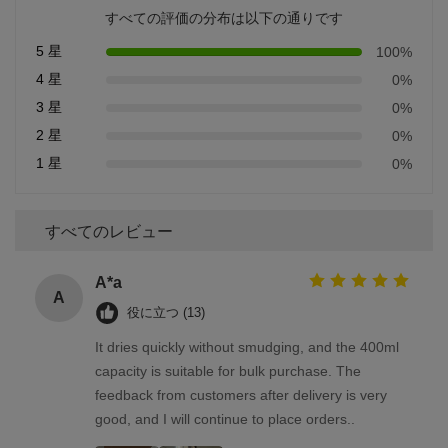
すべての評価の分布は以下の通りです
5 星
100%
4 星
0%
3 星
0%
2 星
0%
1 星
0%
すべてのレビュー
A*a
A
役に立つ (13)
It dries quickly without smudging, and the 400ml
capacity is suitable for bulk purchase. The
feedback from customers after delivery is very
good, and I will continue to place orders..