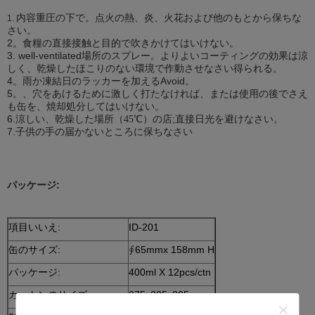
内容重圧の下で。点火の熱、炎、火花および他のもとから保ちな
1.
さい。
2。食糧の直接接触と目的で吹きかけてはいけない。
3. well-ventilated場所のスプレー。よりよいコーティングの効果は涼
しく、乾燥したほこりのない環境で作動させなさい得られる。
4。雨か凍結日のラッカーを加えるAvoid。
5。、穴をあけるために激しく打たなければ、または使用の後でさえ
も缶を、焼却処分してはいけない。
6.涼しい、乾燥した場所（
）
店;直接日光を避けなさい。
45℃
の
7.子供の手の届かないところに保ちなさい
パッケージ:
項目いいえ:
ID-201
缶のサイズ:
∮65mmx 158mm H
パッケージ:
400ml X 12pcs/ctn
カートンのサイズ:
275x205x205 mm