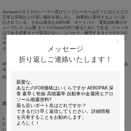
Aeropakのタイヤのシーラー及びインフレーターはすぐにほとんどの
正常な穿刺および遅い漏出を探し出し、効果的に密封するように設
計されている。それは適当な100%車、オートバイ、電気自転車のチ
ューブレス ゴム製 タイヤの6mmの内で破るためにである。ジャッキ
はである必要タイヤ取消さない。ぶつかり、修理するタイヤの1つの
ステップ プロシージャは秒に終了する。それはまた新しいタイヤに
予想外の漏出を防ぐために満たすことができる。無毒、無臭。タイ
メッセージ
ヤへの腐食無しそして損傷無し。
折り返しご連絡いたします！
450mlはオートバイのタイヤおよび小さい車のタイヤのため主にであ
る;
650mlはSUVのためである
注意:
1.もし可能なら穿刺を引き起こす目的により取除くため。
2.タイヤの空気を抜きなさい;缶の使用をよりかなり前に揺すりなさ
い;