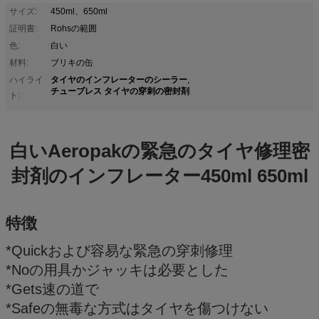
サイズ:
450ml、650ml
証明書:
Rohsの範囲
色:
白い
材料:
ブリキの缶
タイヤのインフレーターのシーラー
ハイライ
,
チューブレス タイヤの穿刺の密封剤
ト:
白いAeropakの緊急のタイヤ修理密
封剤のインフレーター450ml 650ml
特徴
*Quickおよび容易な緊急の穿刺修理
*Noの用具かジャッキは必要とした
*Gets速の道で
*Safeの無毒な方式はタイヤを傷つけない