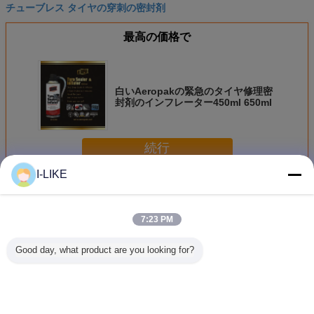
チューブレス タイヤの穿刺の密封剤
最高の価格で
白いAeropakの緊急のタイヤ修理密
封剤のインフレーター450ml 650ml
続行
I-LIKE
緊急のタイヤ修理
多く
7:23 PM
Good day, what product are you looking for?
タイヤ修理スプレ
ラジアルタイヤ用
AEROPAK タイヤ
500ml 
ーのtublessタイヤ
50×70mm 強化タ
シーラント＆イン
シレンタル
の苦境のインフレ
イヤパッチ -
フレーター 450ml
ューブレ
ーターのタイヤ ポ
ISO9001認証 緊急
(6mmまでのパン
3 年間の
ンプ シーラーのタ
修理
ク用)