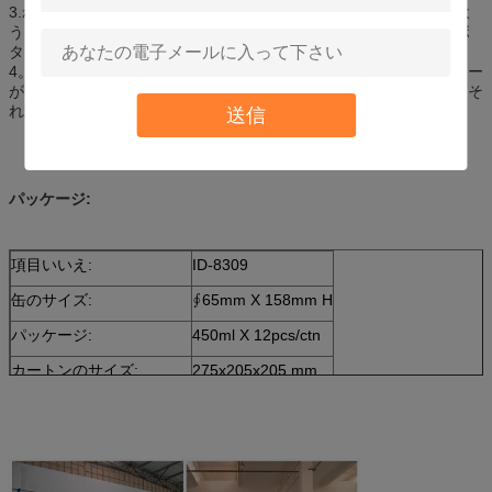
3.ねじ接続の管しっかりとタイヤ弁に;タイヤがしっかりしているよ
うであるまで缶直立ボタンを最優位取除く保護装置の帽子出版物ボ
タンを握りなさい。
4。 ぶつかることの後で終了する、切る管の両端を。すぐにシーラー
がタイヤで広がり、穿刺を修理するように3-5kmを運転しなさい。そ
れからタイヤの空気圧を点検し、調節しなさい。
送信
パッケージ:
項目いいえ:
ID-8309
缶のサイズ:
∮65mm X 158mm H
パッケージ:
450ml X 12pcs/ctn
カートンのサイズ:
275x205x205 mm
20ftの容器のローディング
2500のカートン