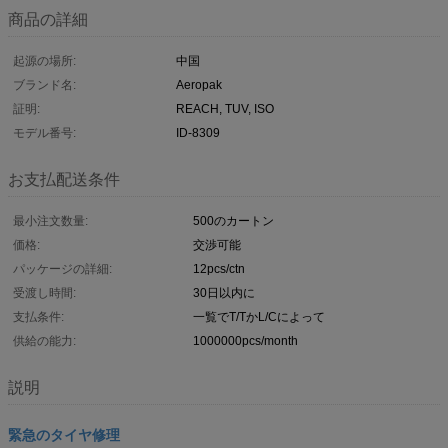
商品の詳細
起源の場所:
中国
ブランド名:
Aeropak
証明:
REACH, TUV, ISO
モデル番号:
ID-8309
お支払配送条件
最小注文数量:
500のカートン
価格:
交渉可能
パッケージの詳細:
12pcs/ctn
受渡し時間:
30日以内に
支払条件:
一覧でT/TかL/Cによって
供給の能力:
1000000pcs/month
説明
緊急のタイヤ修理