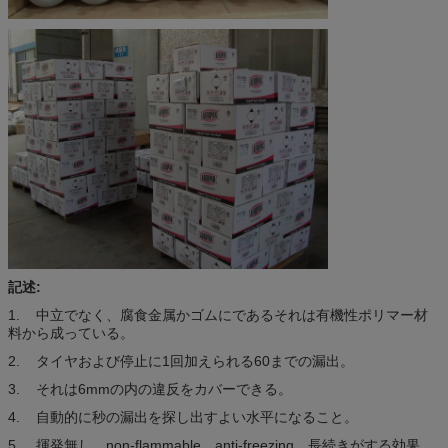
記述:
1. 中立でなく、腐食金属かゴムにであるそれは有機性ポリマー材
料から成っている。
2. タイヤおよび停止に1回加えられる60までの漏出。
3. それは6mmの内の違反をカバーできる。
4. 自動的に秒の漏出を探し出すよい水平になること。
5. 揮発無し、non-flammable、anti-freezing。長続きがする効果。