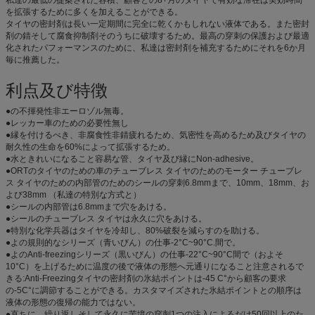
を拡張するために多くを加えることができる。
タイヤの密封剤は長い一定期間に完全に乾くかもしれない液体である。また密封
剤の錆そして腐食抑制剤そのうちに破壊するため。最高の穿刺の保護および最適
化されたパフォーマンスのために、私達は密封剤を補充するためにそれを6か月
毎に推薦した。
利点及び特徴
●の不揮発性非エーロゾル無毒。
●レッカー車のための必要性無し
●縁を付けるべき、非腐食性非錆疲れるため、気密性を高めるため及びタイヤの
耐久性の生命を60%によって拡張するため。
●水ときれいになること容易な管、タイヤ及び縁にNon-adhesive。
●ORTのタイヤのための車のチューブレス タイヤのためのモーター チューブレ
ス タイヤのための内部管のためのシールの穿刺6.8mmまで、10mm、18mm、お
よび38mm （私達の特別な方式と）
●シールの内部管は6.8mmまで穴をあける。
●シールのチューブレス タイヤは永久に穴をあける。
●特別な化学兵器はタイヤを冷却し、80%破裂を減らすのを助ける。
●よの規則的なシリーズ（青いびん）の仕事-2°C~90°C.間で。
●よのAnti-freezingシリーズ（黒いびん）の仕事-22°C~90°C間で（およそ
10°C）を上げるために温度の後で液体の形態へ元通りになること注意されるで
きる:Anti-Freezingタイヤの密封剤の氷結ポイントは-45 C°から顧客の要求
の-5C°に調節することができる。カスタマイズされた氷結ポイントとの順序は
液体の形態の復帰の能力ではない。
●直ちに、繰り返しそして永久に苦境の穿刺1つの注入によるだけ50回以上のた