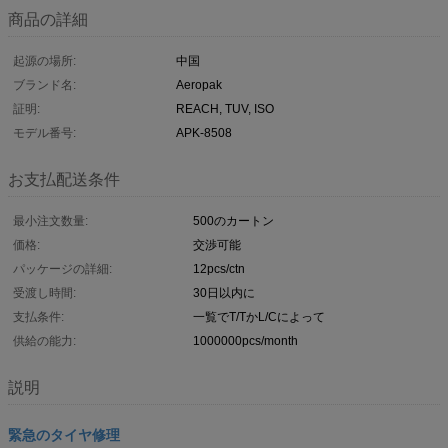
商品の詳細
起源の場所:
中国
ブランド名:
Aeropak
証明:
REACH, TUV, ISO
モデル番号:
APK-8508
お支払配送条件
最小注文数量:
500のカートン
価格:
交渉可能
パッケージの詳細:
12pcs/ctn
受渡し時間:
30日以内に
支払条件:
一覧でT/TかL/Cによって
供給の能力:
1000000pcs/month
説明
緊急のタイヤ修理