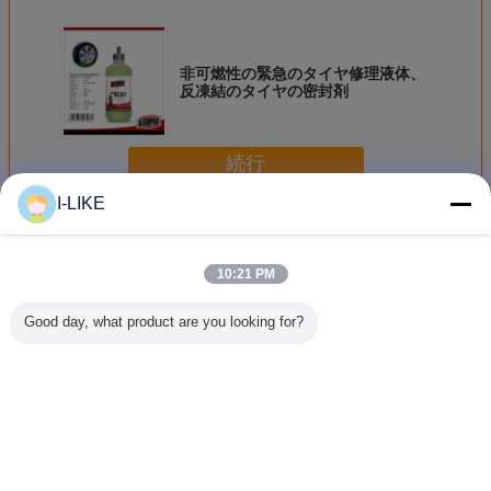
非可燃性の緊急のタイヤ修理液体、
反凍結のタイヤの密封剤
続行
I-LIKE
緊急のタイヤ修理
多く
10:21 PM
Good day, what product are you looking for?
タイヤ修理スプレ
ラジアルタイヤ用
AEROPAK タイヤ
500ml 
ーのtublessタイヤ
50×70mm 強化タ
シーラント＆イン
シレンタル
の苦境のインフレ
イヤパッチ -
フレーター 450ml
ューブレ
ーターのタイヤ ポ
ISO9001認証 緊急
(6mmまでのパン
3 年間の
ンプ シーラーのタ
修理
ク用)
イヤの苦境のイン
言語を変えて下さい
フレーター
Japanese