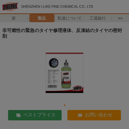
SHENZHEN I-LIKE FINE CHEMICAL CO., LTD
家
製品
私達について
工場旅行
>>
非可燃性の緊急のタイヤ修理液体、反凍結のタイヤの密封
剤
ベストプライス
お問い合わせ