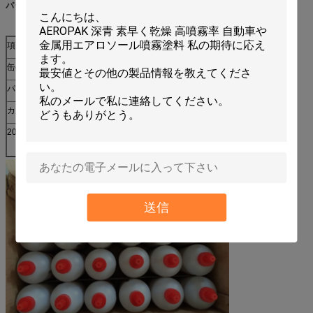
パッケージ:
項目いいえ:
ID-502
缶のサイズ:
∮65mmx 160mm H
パッケージ:
500ml X 24pcs/ctn
カートンのサイズ:
415x275x187mm
20ftContainerローディング
1340のカートン
送信