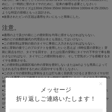
めに。（一時的に管のタイヤのために、従来の修理を必要としなさい）
●別のタイヤのサイズは130ml 250ml 350ml 360ml 600ml 1000ml 4l 25l 200lの
ような特定の容積ともっと設計され。
●改善されたビンの王冠は適用を大いにもっと簡単にした。
注意。
●適用の上で及びの前にこの密封剤を均等に揺すらなければならない。
●他のどの自動防漏式の代理店か水とも混合してはいけない。
●この密封剤は穿刺の前のタイヤに事前に入力されなければならない。
●次に穿刺の後でこのプロダクトを使用したいと思えば（6時位置の穿刺と）穿
刺に斑点を付け、タイヤを回すか、または位置の穿刺にタイヤの下半分で車を動
かさなければなり、タイヤにこの密封剤を絞り、そして空気ポンプを搭載するタ
イヤを膨脹させる。
●この密封剤は踏面区域の外の穿刺を密封しないまたはaのような用具によって
なされる穴を密封するために石目やすりを荒くしなさい。
●このタイヤの密封剤は穿刺をまたは打ち抜く目的見つけるとき管のタイヤが付
いている乗客バスで使用されたとき一時的な修理でしたり、タイヤを及び即時の
専門修理を追求するために規則的に点検する。
●目の保護は取付けの間に身に着けられていなければならない。
メッセージ
●このプロダクトはタイヤ作り付けTPMSの読む正確さに影響を与えるかもしれ
ない。
折り返しご連絡いたします！
●古いにこの密封剤を加えれば無比の内部管が付いている低質のタイヤかタイヤ
は密封の性能に影響を与える。
●この密封剤は飲み込まれたら、保つ子供の届かない有害であるかもしれない。