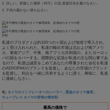
2. 涼しい、乾燥した場所（45℃）の店;直接日光を避けなさい。
3. 子供の届かない保ちなさい;
私達のプロダクトは約100つのヶ国および地域で導入され、
よく受け入れられた。私達の輸出市場は北および南アメリ
カ、東南アジア、中東、南アフリカ共和国の、またヨーロッ
パの国をカバーする。国際的な拡張が私達の主な関心事であ
るので、私達は誠意をこめてあなたの尊重された会社を私達
のAEROPAKのブランドを促進し、あなたの市場のブランド
を監督し、利点を一緒に共有するように誘う。興味に、私達
に連絡しなさい。
タイヤのインフレーターのシーラー
緊急のタイヤ修理
札:
,
,
チューブレス タイヤの穿刺の密封剤
最高の価格で