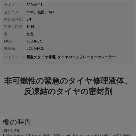
サイズ:
300ml~1L
セリウム:
rohs、範囲、sgs
有効な時刻:
3年
受渡し時間:
15日
色:
灰色
MOQ:
7500PCS
郵送物:
LCLかFCL
緊急のタイヤ修理
タイヤのインフレーターのシーラー
ハイライト:
,
非可燃性の緊急のタイヤ修理液体、
反凍結のタイヤの密封剤
棚の時間
棚時間:3年
私達の最低の提案された容積、顧客との8+月のタイヤで有効な滞在は実効時間