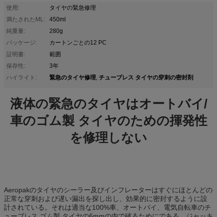
使用:
タイヤの緊急修理
満たされたML:
450ml
純重量:
280g
パッケージ:
カートンごとの12 PC
証明書:
範囲
保存性:
3年
緊急のタイヤ修理
チューブレス タイヤの穿刺の密封剤
ハイライト:
,
液体の緊急のタイヤはオートバイ/
車のゴム製 タイヤのための揮発性
を修理しない
Aeropakのタイヤのシーラー及びインフレーターはすぐにほとんどの
正常な穿刺および遅い漏出を探し出し、効果的に密封するように設
計されている。それは適当な100%車、オートバイ、電気自転車のチ
ューブレス ゴム製 タイヤの6mmの内で破るためにである。ジャッキ