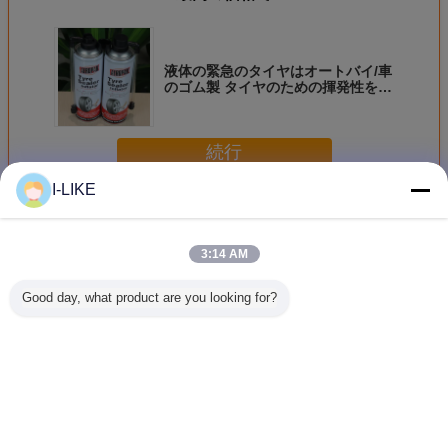
液体の緊急のタイヤはオートバイ/車
のゴム製 タイヤのための揮発性を修
理しない
続行
I-LIKE
緊急のタイヤ修理
多く
3:14 AM
Good day, what product are you looking for?
タイヤ修理スプレ
ラジアルタイヤ用
AEROPAK タイヤ
500ml 
ーのtublessタイヤ
50×70mm 強化タ
シーラント＆イン
シレンタル
の苦境のインフレ
イヤパッチ -
フレーター 450ml
ューブレ
ーターのタイヤ ポ
ISO9001認証 緊急
(6mmまでのパン
3 年間の
ンプ シーラーのタ
修理
ク用)
イヤの苦境のイン
言語を変えて下さい
フレーター
Japanese