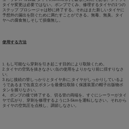
タイヤ変更は必要ではない。ポンプでくみ、修理するタイヤの1つの
ステップ プロシージャは秒に終了する。それはまた新しいタイヤに
予想外の漏出を防ぐために満たすことができる。無毒、無臭。タイ
ヤへの腐食無しそして損傷無し。
使用する方法
もし可能なら穿刺を引き起こす目的により取除くため。
1.
2.タイヤの空気を抜きなさい;缶の使用をよりかなり前に揺すりなさ
い;
3.ねじ接続の管しっかりとタイヤ弁に;タイヤがしっかりしているよ
うであるまで缶直立ボタンを最優位取除く保護装置の帽子出版物ボ
タンを握りなさい。
4。 ポンプの後で終了する、切る管の両端を。すぐにシーラーがタイ
ヤで広がり、穿刺を修理するように3-5kmを運転しなさい。それから
タイヤの空気圧を点検し、調節しなさい。