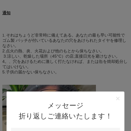
通知
それはちょうど非常時に備えてある。あなたの最も早い可能性で
1.
ゴム製 パッチが付いているあなたの穴をあけられたタイヤを修理し
なさい。
2.点火の熱、炎、火花および他のもとから保ちなさい。
3.涼しい、乾燥した場所（45°C）の店;直接日光を避けなさい。
4。、穴をあけるために激しく打たなければ、または缶を焼却処分し
てはいけない。
5.子供の届かない保ちなさい。
メッセージ
折り返しご連絡いたします！