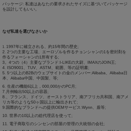
パッケージ: 私達はあなたの要求されたサイズに基づいてパッケージ
を設計してもいい。
なぜ私達を選びなさいか
1997年に確立される、約15年間の歴史;
1.
2. 2つの主要な工場、エーロゾルを作るチョンシャンの1を密封剤を
作るフォーシャンの1所有する;
3。4つの（4）主要なブランド:I-LIKEの大尉、IMAXのJOIN王;
4. ISO9001、TUV、ASTM、範囲、等の証明書;
5. 5つ以上のB2Bのウェブサイトの金のメンバー:Alibaba、Alibaba日
本、Alibaba中国、中国製、等;
6. 生産の機能6以上，000,000かのPC月;
7.月例輸出50以上の容器;
8.、フランス、ドイツ、オーストラリア、南アフリカ共和国、南アメ
リカ等のような50ヶ国以上に輸出されて;
9.国際的なブランドへの提供OEMサービス:Wynn、盾等;
10. 世界の10以上の総代理店を使って;
11. 電子商取引のシンセンの部屋の管理の大統領の会社;