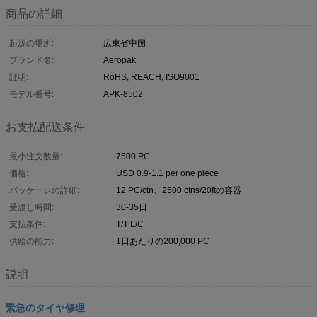
商品の詳細
起源の場所:
広東省中国
ブランド名:
Aeropak
証明:
RoHS, REACH, ISO9001
モデル番号:
APK-8502
お支払配送条件
最小注文数量:
7500 PC
価格:
USD 0.9-1.1 per one piece
パッケージの詳細:
12 PC/ctn、2500 ctns/20ftの容器
受渡し時間:
30-35日
支払条件:
T/T L/C
供給の能力:
1日あたりの200,000 PC
説明
緊急のタイヤ修理