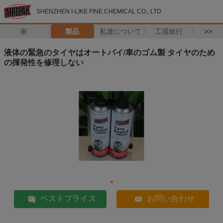
SHENZHEN I-LIKE FINE CHEMICAL CO., LTD
家
製品
私達について
工場旅行
>>
液体の緊急のタイヤはオートバイ/車のゴム製 タイヤのため
の揮発性を修理しない
ベストプライス
お問い合わせ