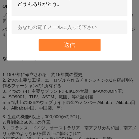
OEMおよびODM
プロダクト:私達は私達のTechnicistsのcomfirmationの後であなたの
要求されたプロダクトを作り出してもいい。
パッケージ: 私達はあなたの要求されたサイズに基づいてパッケージ
を設計してもいい。
送信
なぜ私達を選びなさいか
1997年に確立される、約15年間の歴史;
1.
2. 2つの主要な工場、エーロゾルを作るチョンシャンの1を密封剤を
作るフォーシャンの1所有する;
3。4つの（4）主要なブランド:I-LIKEの大尉、IMAXのJOIN王;
4. ISO9001、TUV、ASTM、範囲、等の証明書;
5. 5つ以上のB2Bのウェブサイトの金のメンバー:Alibaba、Alibaba日
本、Alibaba中国、中国製、等;
6. 生産の機能6以上，000,000かのPC月;
7.月例輸出50以上の容器;
8.、フランス、ドイツ、オーストラリア、南アフリカ共和国、南アメ
リカ等のような50ヶ国以上に輸出されて;
9.国際的なブランドへの提供OEMサービス:Wynn、盾等;