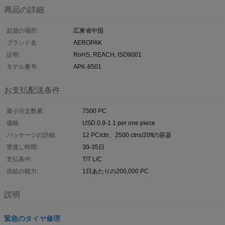
商品の詳細
起源の場所:
広東省中国
ブランド名:
AEROPAK
証明:
RoHS, REACH, ISO9001
モデル番号:
APK-8501
お支払配送条件
最小注文数量:
7500 PC
価格:
USD 0.9-1.1 per one piece
パッケージの詳細:
12 PC/ctn、2500 ctns/20ftの容器
受渡し時間:
30-35日
支払条件:
T/T L/C
供給の能力:
1日あたりの200,000 PC
説明
緊急のタイヤ修理