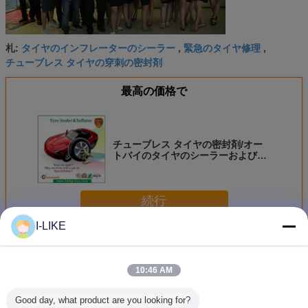
タイヤのインフレーターのシーラー
緊急のタイヤ修理
札:
,
,
チューブレス タイヤの穿刺の密封剤
最高の価格で
チューブレス タイヤの密封剤/オー
トバイのタイヤのシーラーおよびイ
ンフレーター450ml/650ml
続行
I-LIKE
緊急のタイヤ修理
多く
10:46 AM
Good day, what product are you looking for?