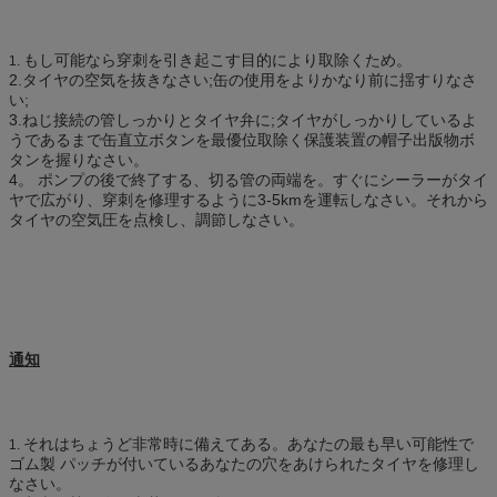
もし可能なら穿刺を引き起こす目的により取除くため。
1.
2.タイヤの空気を抜きなさい;缶の使用をよりかなり前に揺すりなさ
い;
3.ねじ接続の管しっかりとタイヤ弁に;タイヤがしっかりしているよ
うであるまで缶直立ボタンを最優位取除く保護装置の帽子出版物ボ
タンを握りなさい。
4。 ポンプの後で終了する、切る管の両端を。すぐにシーラーがタイ
ヤで広がり、穿刺を修理するように3-5kmを運転しなさい。それから
タイヤの空気圧を点検し、調節しなさい。
通知
それはちょうど非常時に備えてある。あなたの最も早い可能性で
1.
ゴム製 パッチが付いているあなたの穴をあけられたタイヤを修理し
なさい。