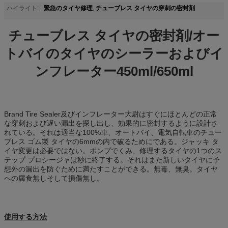
緊急のタイヤ修理
チューブレス タイヤの穿刺の密封剤
ハイライト:
,
チューブレス タイヤの密封剤/オー
トバイのタイヤのシーラーおよびイ
ンフレーター450ml/650ml
Brand Tire Sealer及びインフレーター大尉はすぐにほとんどの正常
な穿刺および遅い漏出を探し出し、効果的に密封するように設計さ
れている。それは適当な100%車、オートバイ、電気自転車のチュー
ブレス ゴム製 タイヤの6mmの内で破るためにである。ジャッキ タ
イヤ変更は必要ではない。ポンプでくみ、修理するタイヤの1つのス
テップ プロシージャは秒に終了する。それはまた新しいタイヤに予
想外の漏出を防ぐために満たすことができる。無毒、無臭。タイヤ
への腐食無しそして損傷無し。
使用する方法