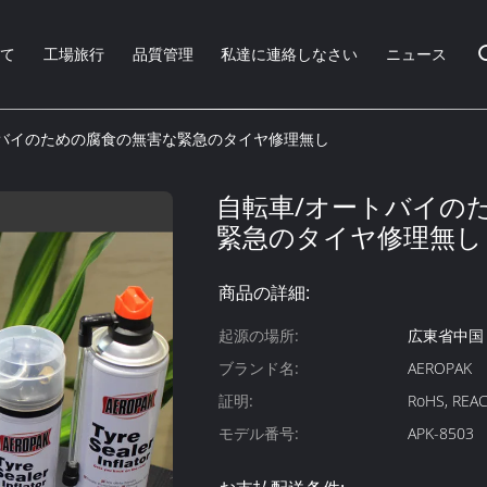
いて
工場旅行
品質管理
私達に連絡しなさい
ニュース
トバイのための腐食の無害な緊急のタイヤ修理無し
自転車/オートバイの
緊急のタイヤ修理無し
商品の詳細:
起源の場所:
広東省中国
ブランド名:
AEROPAK
証明:
RoHS, REAC
モデル番号:
APK-8503