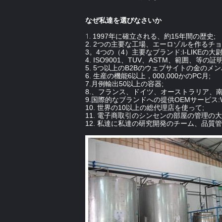
なぜ私達を選びなさいか
1.
1997年に確立される、約15年間の歴史;
2. 2つの主要な工場、エーロゾルを作るチ
3。4つの（4）主要なブランド:I-LIKEの大尉、
4. ISO9001、TUV、ASTM、範囲、等の証
5. 5つ以上のB2Bのウェブサイトの金のメンバー:
6. 生産の機能6以上，000,000かのPC月;
7.月例輸出50以上の容器;
8.、フランス、ドイツ、オーストラリア、
9.国際的なブランドへの提供OEMサービス:W
10. 世界の10以上の総代理店を使って;
11. 電子商取引のシンセンの部屋の管理の大
12. 私達に私達の研究開発のチーム、品