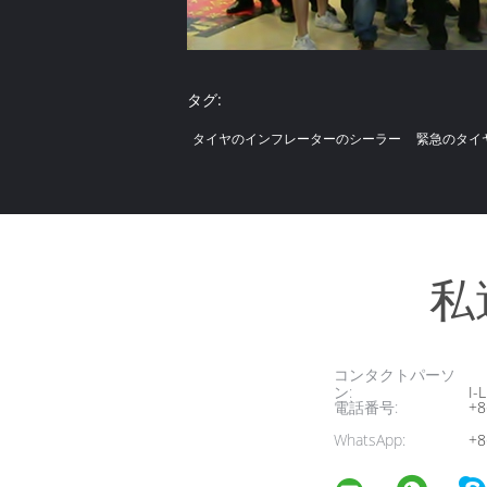
タグ:
タイヤのインフレーターのシーラー
緊急のタイ
私
コンタクトパーソ
ン:
I-L
電話番号:
+8
WhatsApp:
+8