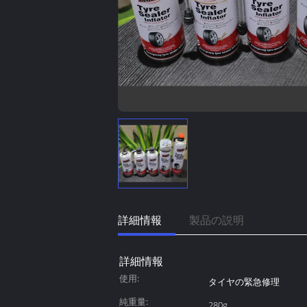
詳細情報
製品の説明
詳細情報
使用:
タイヤの緊急修理
純重量:
280g