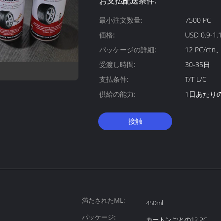
お支払配送条件:
最小注文数量:
7500 PC
価格:
USD 0.9-1.
パッケージの詳細:
12 PC/ctn
受渡し時間:
30-35日
支払条件:
T/T L/C
供給の能力:
1日あたりの2
接触
満たされたML:
450ml
パッケージ:
カートンごとの12 PC