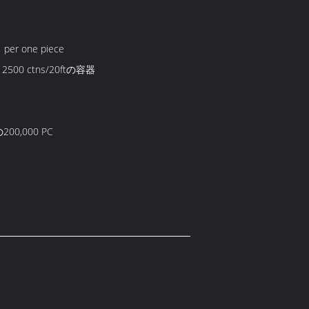
1 per one piece
、2500 ctns/20ftの容器
00,000 PC