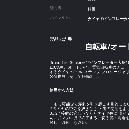
証明書:
範囲
ハイライト:
タイヤのインフレータ
製品の説明
自転車/オ
Brand Tire Sealer及びインフ
100%車、オートバイ、電気自転車のチュ
するタイヤの1つのステップ プロシージャ
の腐食無しそして損傷無し。
使用する方法
1.
もし可能なら穿刺を引き起こす目的によ
2.タイヤの空気を抜きなさい;缶の使用をよ
3.ねじ接続の管しっかりとタイヤ弁に;タ
4。 ポンプの後で終了する、切る管の両端
検し、調節しなさい。