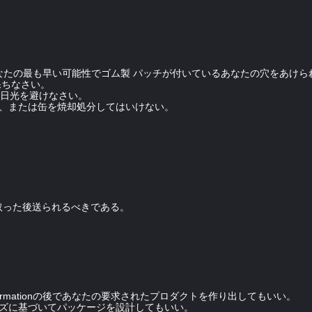
なたの最も早い可能性でゴム製 パッチが付いているあなたの穴をあけら
保ちなさい。
直接日光を避けなさい。
ば、または缶を焼却処分してはいけない。
取った後送られるべきである。
comfirmationの後であなたの要求されたプロダクトを作り出してもいい。
イズに基づいてパッケージを設計してもいい。