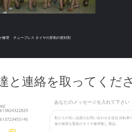
ヤ修理
チューブレス タイヤの穿刺の密封剤
達と連絡を取ってくだ
あなたのメッセージを入れて下さい
IKE
613824322829
613723455145