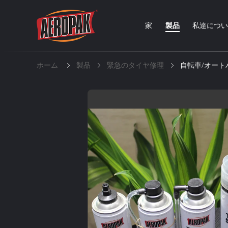
家
製品
私達につ
ホーム
製品
緊急のタイヤ修理
自転車/オー