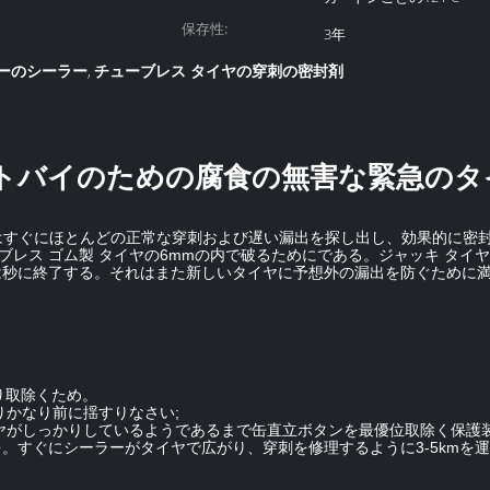
保存性:
3年
ーのシーラー
チューブレス タイヤの穿刺の密封剤
,
ートバイのための腐食の無害な緊急のタ
レーター大尉はすぐにほとんどの正常な穿刺および遅い漏出を探し出し、効果的
ーブレス ゴム製 タイヤの6mmの内で破るためにである。ジャッキ タ
は秒に終了する。それはまた新しいタイヤに予想外の漏出を防ぐために
り取除くため。
りかなり前に揺すりなさい;
イヤがしっかりしているようであるまで缶直立ボタンを最優位取除く保護
を。すぐにシーラーがタイヤで広がり、穿刺を修理するように3-5kmを