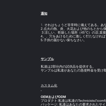
通知
1.
それはちょうど非常時に備えてある。あ
2.点火の熱、炎、火花および他のもとから
3.涼しい、乾燥した場所（45°C）の店;
4。、穴をあけるために激しく打たなけれ
5.子供の届かない保ちなさい。
サンプル
私達は2部分内の試供品を提供する。
サンプルは私達があなたの急使料金を受け
カスタム化
OEMおよびODM
プロダクト:私達は私達のTechnicistsの
パッケージ: 私達はあなたの要求されたサ