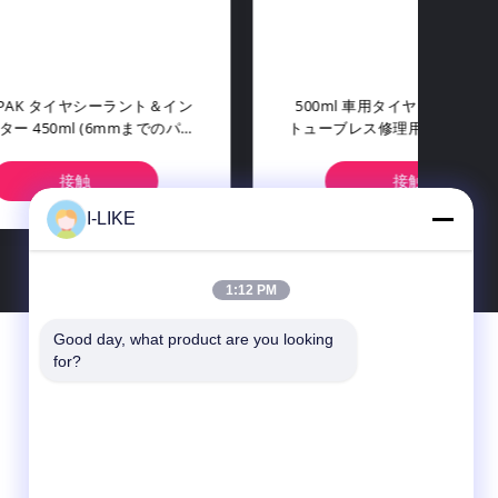
ル液体
エアロパック 500ml 液体タイヤシ
エア
保存期
ーラント 6mmパンク修理用
接触
I-LIKE
1:12 PM
Good day, what product are you looking 
お問い合わせ
for?
SHENZHEN I-LIKE FINE CHEMICAL CO.,
LTD
10Cの囲む建物、Qingshuihe第1 Rd.、
Luohu Dist。、シンセン、広東省、中国
（本土）