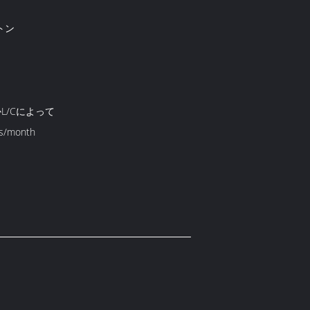
トン
かL/Cによって
s/month