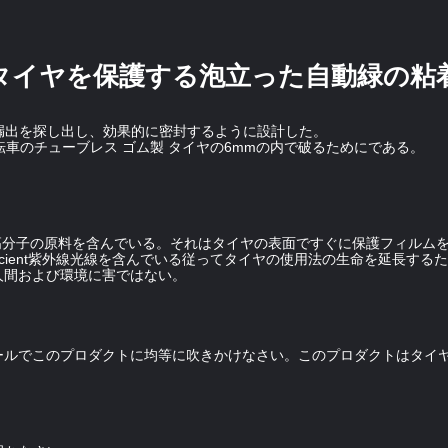
タイヤを保護する泡立った自動緑の粘
漏出を探し出し、効果的に密封するように設計した。
転車のチューブレス ゴム製 タイヤの6mmの内で破るためにである。
の超高度の高分子の原料を含んでいる。それはタイヤの表面ですぐに保護フィル
efacient紫外線光線を含んでいる従ってタイヤの使用法の生命を延長す
人間および環境に害ではない。
ールでこのプロダクトに均等に吹きかけなさい。このプロダクトはタイ