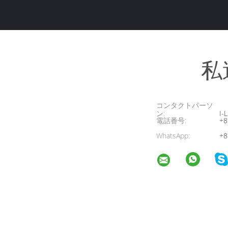
私
コンタクトパーソ
ン:
I-L
電話番号:
+8
WhatsApp:
+8