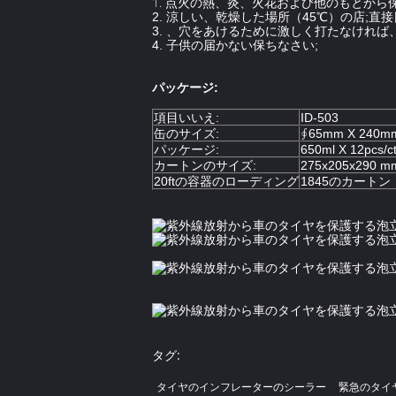
1.
点火の熱、炎、火花および他のもとから
2. 涼しい、乾燥した場所（45℃）の店;直
3. 、穴をあけるために激しく打たなけれ
4. 子供の届かない保ちなさい;
パッケージ:
項目いいえ:
ID-503
缶のサイズ:
∮65mm X 240m
パッケージ:
650ml X 12pcs/c
カートンのサイズ:
275x205x290 m
20ftの容器のローディング
1845のカートン
タグ:
タイヤのインフレーターのシーラー
緊急のタイ