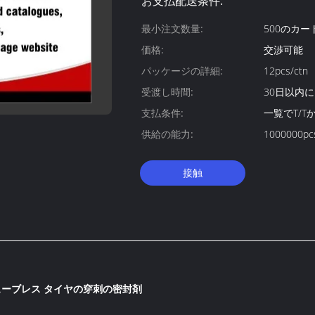
お支払配送条件:
最小注文数量:
500のカー
価格:
交渉可能
パッケージの詳細:
12pcs/ctn
受渡し時間:
30日以内に
支払条件:
一覧でT/T
供給の能力:
1000000pc
接触
ューブレス タイヤの穿刺の密封剤