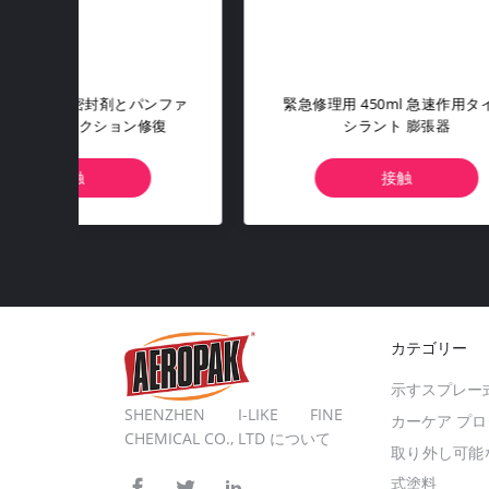
タイヤ
ラジアルタイヤ用 50×70mm 強化タ
AE
イヤパッチ - ISO9001認証 緊急修理
フレー
接触
カテゴリー
示すスプレー
SHENZHEN I-LIKE FINE
カーケア プ
CHEMICAL CO., LTD について
取り外し可能
式塗料