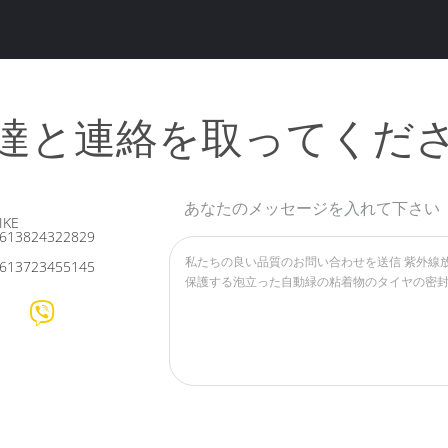
達と連絡を取ってくだ
あなたのメッセージを入れて下さい
IKE
613824322829
613723455145