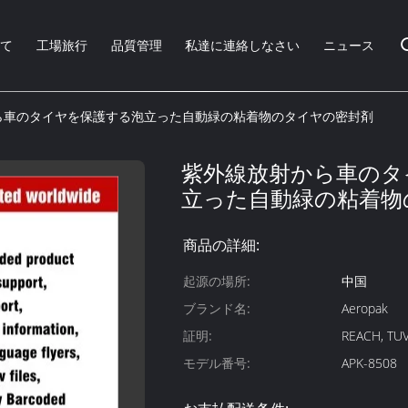
いて
工場旅行
品質管理
私達に連絡しなさい
ニュース
ら車のタイヤを保護する泡立った自動緑の粘着物のタイヤの密封剤
紫外線放射から車のタ
立った自動緑の粘着物
商品の詳細:
起源の場所:
中国
ブランド名:
Aeropak
証明:
REACH, TUV
モデル番号:
APK-8508