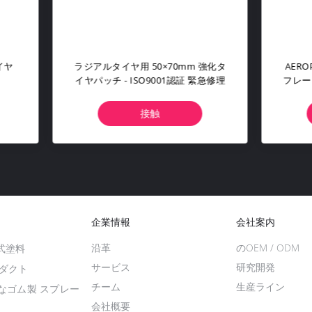
ROPAK タイヤシーラント＆イン
500ml 車用タイヤシレンタ
ター 450ml (6mmまでのパン
トューブレス修理用 3 年間の
ク用)
間
接触
接触
企業情報
会社案内
沿革
のOEM / ODM
式塗料
サービス
研究開発
ロダクト
チーム
生産ライン
なゴム製 スプレー
会社概要