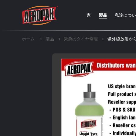
家
製品
私達につ
ホーム
製品
緊急のタイヤ修理
紫外線放射か