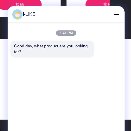
脂器
ブ
接触
I-LIKE
3:41 PM
Good day, what product are you looking 
お問い合わせ
for?
SHENZHEN I-LIKE FINE CHEMICAL CO.,
LTD
10Cの囲む建物、Qingshuihe第1 Rd.、
Luohu Dist。、シンセン、広東省、中国
（本土）
86-755-82489448
sales802@ilikegroup.com
ト