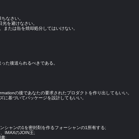
保ちなさい。
接日光を避けなさい。
ば、または缶を焼却処分してはいけない。
取った後送られるべきである。
comfirmationの後であなたの要求されたプロダクトを作り出してもいい。
イズに基づいてパッケージを設計してもいい。
ョンシャンの1を密封剤を作るフォーシャンの1所有する;
IMAXのJOIN王;
明書;