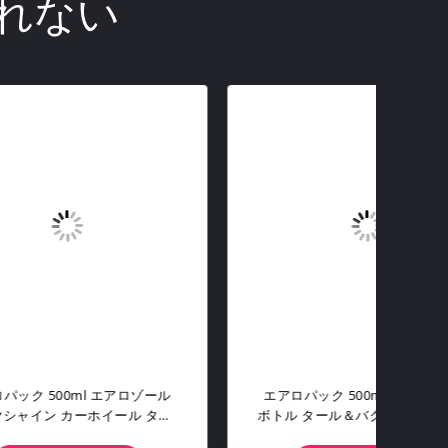
れない
チック
Aeropak 650ml エアロソール発泡
エア
ースプ
エンジンクリーナー スプレー・迅速
ール
ァルト
な清掃&乾燥 缶詰 自動車エンジン脱
ィン