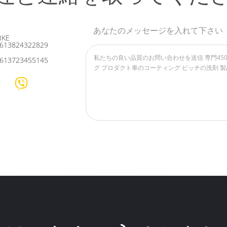
あなたのメッセージを入れて下さい
IKE
613824322829
613723455145