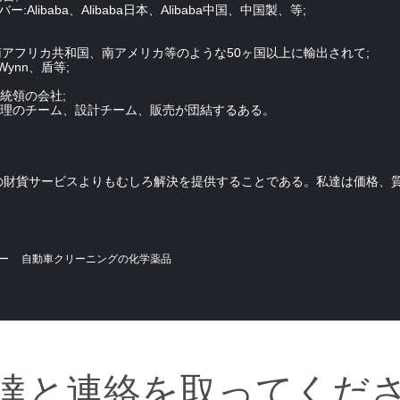
Alibaba、Alibaba日本、Alibaba中国、中国製、等;
南アフリカ共和国、南アメリカ等のような50ヶ国以上に輸出されて;
ynn、盾等;
統領の会社;
質管理のチーム、設計チーム、販売が団結するある。
の財貨サービスよりもむしろ解決を提供することである。私達は価格、
ー
自動車クリーニングの化学薬品
達と連絡を取ってくだ