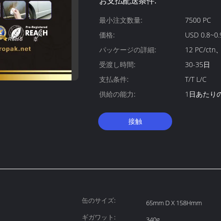
お支払配送条件:
最小注文数量:
7500 PC
価格:
USD 0.8~0.9
パッケージの詳細:
12 PC/ctn
受渡し時間:
30-35日
支払条件:
T/T L/C
供給の能力:
1日あたりの2
接触
缶のサイズ:
65mm D X 158Hmm
ギガワット:
340g