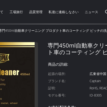
いて
工場旅行
品質管理
私達に連絡しなさい
ニュース
専門450ml自動車クリーニング プロダクト車のコーティング ピッチの
専門450ml自動車ク
ト車のコーティング 
商品の詳細:
起源の場所:
広東省中国
ブランド名:
Captain
証明:
RoHS, REAC
モデル番号:
ID-8305