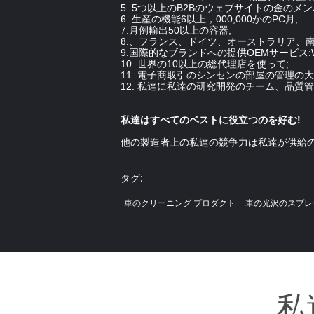
5. 5つ以上のB2Bのウェブサイトの金のメンバー:
6. 生産の機能6以上，000,000かのPC月;
7.月例輸出50以上の容器;
8.、フランス、ドイツ、オーストラリア、
9.国際的なブランドへの提供OEMサービス:W
10. 世界の10以上の総代理店を使って;
11. 電子商取引のシンセンの部屋の管理の大
12. 私達に私達の研究開発のチーム、品
私達はすべてのベストに役立つのを好む!
他の製造者上の私達の競争力は私達が供給
タグ:
車のクリーニング プロダクト
車の光沢のスプレ
私