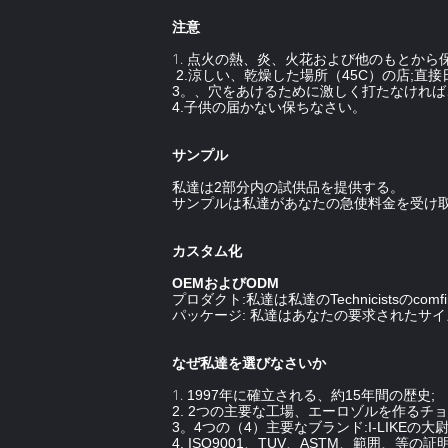
注意
1.
点火の熱、炎、火花および他のもとから
2.涼しい、乾燥した場所（45C）の店;直
3。、穴をあけるために激しく打たなけれ
4.子供の届かない保ちなさい。
サンプル
私達は2部分内の試供品を提供する。
サンプルは私達があなたの急使料金を受け
カスタム化
OEMおよびODM
プロダクト:私達は私達のTechnicistsの
パッケージ: 私達はあなたの要求されたサ
なぜ私達を選びなさいか
1.
1997年に確立される、約15年間の歴史;
2. 2つの主要な工場、エーロゾルを作るチ
3。4つの（4）主要なブランド:I-LIKEの大尉、
4. ISO9001、TUV、ASTM、範囲、等の証