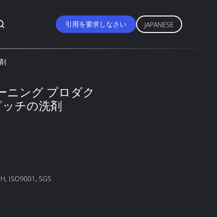
引用を要求しなさい
JAPANESE
洗剤
リーニング プロダク
ピッチの洗剤
H, ISO9001, SGS