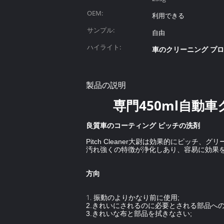
OEM:
利用できる
サンプル:
自由
ハイライト:
車のクリーニング プ
製品の説明
専門450ml自動
良質車のコーティング ピッチの洗剤
Pitch Cleaner大尉は効果的にピ
汚れ強くの特徴が浄化しあり、容易に効果
方向
1.
振動のよりかなり前に使用;
2.きれいにされるのに必要とされる部品への
3.きれいな布と部品を拭きなさい;