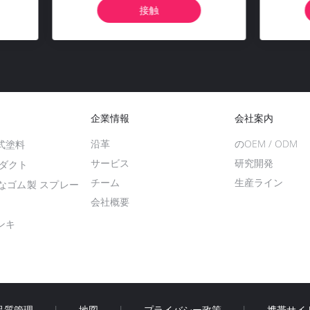
クグロス ケミカルフィラー 疎
クリーナー 賞味期限3年
接触
接触
水性シーラント 3年
企業情報
会社案内
沿革
のOEM / ODM
式塗料
サービス
研究開発
ロダクト
チーム
生産ライン
なゴム製 スプレー
会社概要
ンキ
品質管理
|
地図
|
プライバシー政策
|
携帯サイ