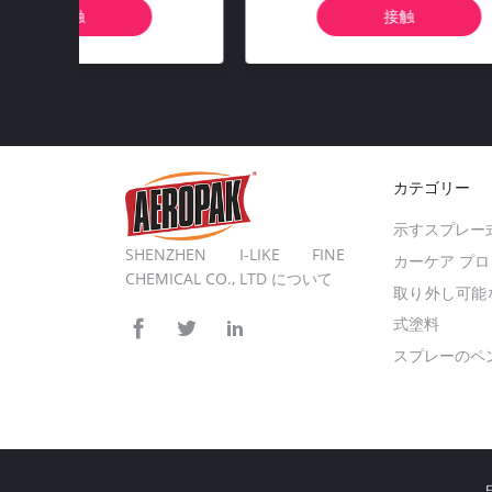
ル スラッド 炭素堆積物除去
ラッ
接触
カテゴリー
示すスプレー
SHENZHEN I-LIKE FINE
カーケア プ
CHEMICAL CO., LTD について
取り外し可能
式塗料
スプレーのペ