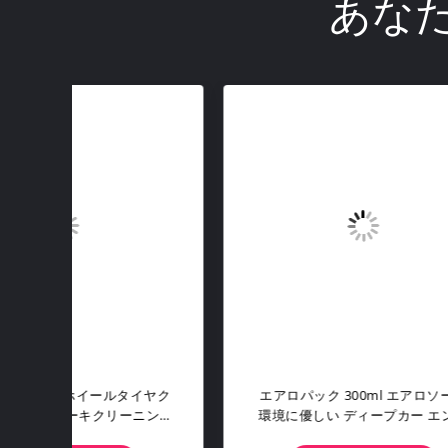
あな
ソール
エロパック 500ml 缶詰 ボトル 自動
エア
エンジ
車用 エンジン クレンジング スプレ
タイ
液体潤
ー 脱脂剤 素早く乾燥する 無臭オイ
ヤコ