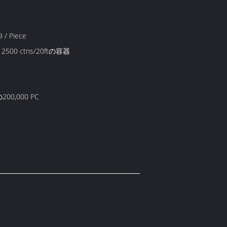
 / Piece
、2500 ctns/20ftの容器
00,000 PC