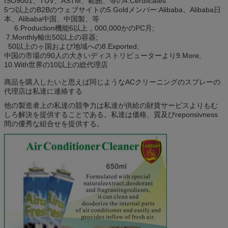
ISO9001、TUV、ASTM、範囲、等の4.Certificates
5つ以上のB2Bのウェブサイトの5.Goldメンバー:Alibaba、Alibaba日
本、Alibaba中国、中国製、等
6.Production機能6以上，000,000かのPC月;
7.Monthly輸出50以上の容器;
50以上のヶ国および地域への8.Exported;
中国の市場の90人の大きいディストリビューターより9.More;
10.With世界の10以上の総代理店
商品を購入したいと思えば同じようなACクリーニングのスプレーの
代理店は私達に連絡する
他の製造者上の私達の競争力は私達が供給の財貨サービスよりもむ
しろ解決を提供することである。私達は価格、質及びreponsivness
間の優秀な組合せを提供する。