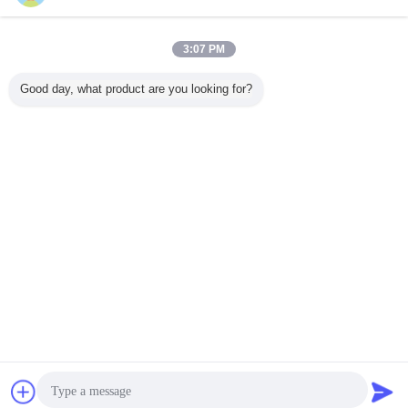
自動車クリーニング プロダクト
多く
3:07 PM
Good day, what product are you looking for?
500ml 速効性キャ
エロパック 500ml
エアロパック
エアロ
ブレター＆チョー
缶詰 ボトル 自動
500ml エアロゾー
500ml 
ククリーナー スプ
車用 エンジン ク
ル タイヤシャイン
クボトル 
レー カーボン堆積
レンジング スプレ
カーホイール タイ
バグリム
物を除去し、エン
ー 脱脂剤 素早く
ヤコーティングス
プレー 車
ジンの効率的なパ
乾燥する 無臭オイ
プレー ディープブ
浄用 アス
言語を変えて下さい
フォーマンスを実
ル スラッド 炭素
ラックグロス ケミ
クリーナー
現
堆積物除去
カルフィラー 疎水
限3
Japanese
性シーラント 3年
ホーム
|
企業情報
|
お問い合わせ
|
地図
|
Privacy Policy
デスクトップの眺め
Copyright © 2018 - 2026 SHENZHEN I-LIKE FINE CHEMICAL CO., LTD.
All rights reserved.
チャット
見積依頼