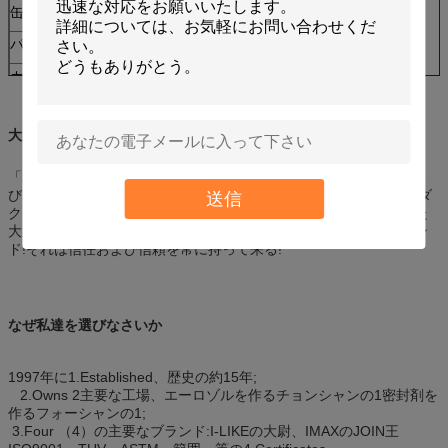
缶のサイズ:
∮65mm X 158mm H
パッケージ:
450ml X 12pcs/ctn
カートンのサイズ:
275x205x205 mm
20ftの容器のローディング
2500のカートン
大尉について
「大尉」--それは質のエーロゾル プロダクト、スプレー式塗料およ
びカーケア プロダクトを含んで、およびまた産業目的の使用プロダ
送信
クトを提供している。それは専門の使用のため、名誉を与えられた
大尉によって推薦されてであり。信頼できる質、信頼されたブラン
ド!それは信任および信頼を常に持って来る!
なぜ私達を選びなさいか
1997年に1.Established、歴史の約15年;
2.Owns 2主要な工場、エーロゾルを作るチョンシャンの1密封剤を
作るフォーシャンの1;
3.Four （4）の主要なブランド:I-LIKEの大尉、IMAXのJOIN王