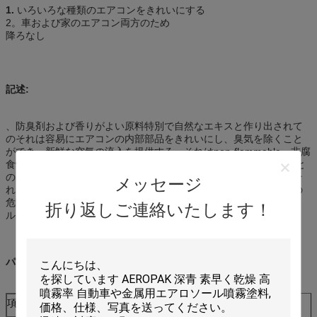
1.
いろいろな種類のエアコンをきれいにする
2。車および家のエアコン両方のため
降ろなし
記述:
、防臭剤および香りがよい原料特別で自然なエキスと作り出されて
のそれは容易にエアコンの内部部品をきれいにし、臭気を除くこと
ができ、新鮮な空気の流入を提供する。それはnon-flammable、非腐
食性および無毒である。 土、花粉、型、細菌、香りがよいにおいと
の臭気を除去する直ちに行為それに殺菌性の特性がある。従ってそ
メッセージ
れは菌類および細菌を殺し、アレルギーおよび他の呼吸器系疾患の
危険を防ぐ。それはエアコンの蒸化器および航空路の殺菌剤のフィ
折り返しご連絡いたします！
ルムを形作る。
パッケージ
項目いいえ:
ID-611-2