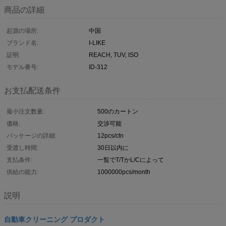
商品の詳細
起源の場所:
中国
ブランド名:
I-LIKE
証明:
REACH, TUV, ISO
モデル番号:
ID-312
お支払配送条件
最小注文数量:
500のカートン
価格:
交渉可能
パッケージの詳細:
12pcs/ctn
受渡し時間:
30日以内に
支払条件:
一覧でT/TかL/Cによって
供給の能力:
1000000pcs/month
説明
自動車クリーニング プロダクト