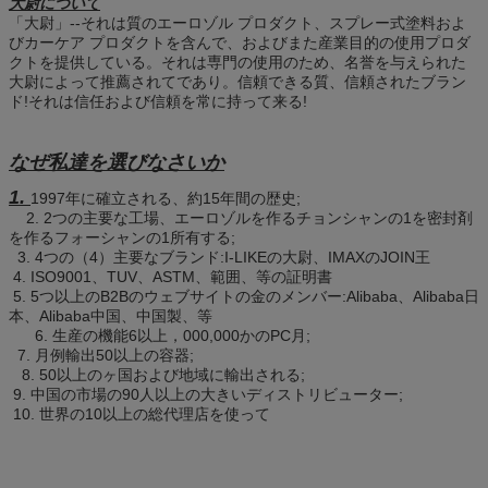
大尉について
「大尉」--それは質のエーロゾル プロダクト、スプレー式塗料およ
びカーケア プロダクトを含んで、およびまた産業目的の使用プロダ
クトを提供している。それは専門の使用のため、名誉を与えられた
大尉によって推薦されてであり。信頼できる質、信頼されたブラン
ド!それは信任および信頼を常に持って来る!
なぜ私達を選びなさいか
1.
1997年に確立される、約15年間の歴史;
2. 2つの主要な工場、エーロゾルを作るチョンシャンの1を密封剤
を作るフォーシャンの1所有する;
3. 4つの（4）主要なブランド:I-LIKEの大尉、IMAXのJOIN王
4. ISO9001、TUV、ASTM、範囲、等の証明書
5. 5つ以上のB2Bのウェブサイトの金のメンバー:Alibaba、Alibaba日
本、Alibaba中国、中国製、等
6. 生産の機能6以上，000,000かのPC月;
7. 月例輸出50以上の容器;
8. 50以上のヶ国および地域に輸出される;
9. 中国の市場の90人以上の大きいディストリビューター;
10. 世界の10以上の総代理店を使って