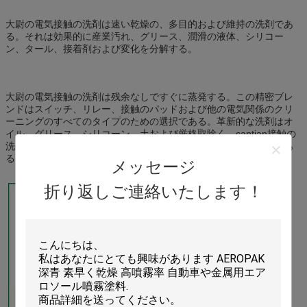
接触の洗剤のスプレー
大尉の電気接触の洗剤は速い乾燥の、多目的および維持の洗剤であ
る。それは効果的に産業汚れ、グリース、潤滑の液体、シリコー
ン、タール、接着剤および変化を分解する。
大尉の電気接触の洗剤は残余なしですぐに蒸発する。この精密ブレ
ンドはスイッチ、リレー、接触のパッドおよび他の電気関係のクリ
ーニングのすべてのタイプのための選択である。革新的な洗剤はオ
イル、グリース、シリコーン、土および厳格取除く。captian接触の
洗剤はすべての接触のクリーニングの適用のための優秀な選択であ
る。
メッセージ
折り返しご連絡いたします！