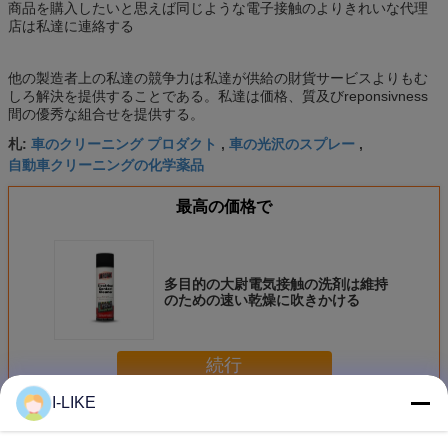
商品を購入したいと思えば同じような電子接触のよりきれいな代理
店は私達に連絡する
他の製造者上の私達の競争力は私達が供給の財貨サービスよりもむ
しろ解決を提供することである。私達は価格、質及びreponsivness
間の優秀な組合せを提供する。
車のクリーニング プロダクト
車の光沢のスプレー
札:
,
,
自動車クリーニングの化学薬品
最高の価格で
多目的の大尉電気接触の洗剤は維持
のための速い乾燥に吹きかける
続行
I-LIKE
自動車クリーニング プロダクト
多く