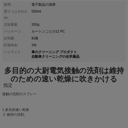
使用:
電子製品の清掃
塗りつぶされた
500ml
ml:
正味重量:
350g
パッケージ:
カートンごとの12 PC
証明書:
到着
貯蔵寿命:
3年
車のクリーニング プロダクト
ハイライト:
,
自動車クリーニングの化学薬品
多目的の大尉電気接触の洗剤は維持
のための速い乾燥に吹きかける
指定
接触の洗剤のスプレー
1.多目的速い乾燥
2. 維持の洗剤。