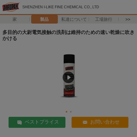
SHENZHEN I-LIKE FINE CHEMICAL CO., LTD
家
製品
私達について
工場旅行
>>
多目的の大尉電気接触の洗剤は維持のための速い乾燥に吹き
かける
ベストプライス
お問い合わせ