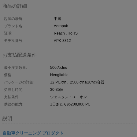
商品の詳細
起源の場所:
中国
ブランド名:
Aeropak
証明:
Reach , RoHS
モデル番号:
APK-8312
お支払配送条件
最小注文数量:
500のctns
価格:
Neogitable
パッケージの詳細:
12 PC/ctn、2500 ctns/20ftの容器
受渡し時間:
30-35日
支払条件:
ウェスタン・ユニオン
供給の能力:
1日あたりの200,000 PC
説明
自動車クリーニング プロダクト