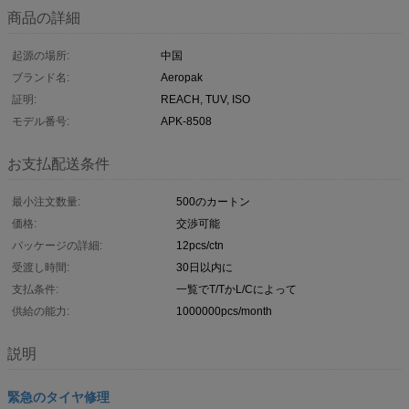
商品の詳細
起源の場所:
中国
ブランド名:
Aeropak
証明:
REACH, TUV, ISO
モデル番号:
APK-8508
お支払配送条件
最小注文数量:
500のカートン
価格:
交渉可能
パッケージの詳細:
12pcs/ctn
受渡し時間:
30日以内に
支払条件:
一覧でT/TかL/Cによって
供給の能力:
1000000pcs/month
説明
緊急のタイヤ修理