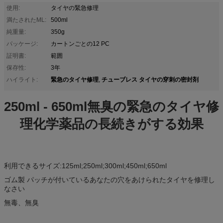
使用:
タイヤの緊急修理
満たされたML:
500ml
純重量:
350g
パッケージ:
カートンごとの12 PC
証明書:
範囲
保存性:
3年
緊急のタイヤ修理
チューブレス タイヤの穿刺の密封剤
ハイライト:
,
250ml - 650ml無臭の緊急のタイヤ修
理化学薬品の長続きがする効果
利用できるサイズ:125ml;250ml;300ml;450ml;650ml
ゴム製 パッチが付いているあなたの穴をあけられたタイヤを修理し
なさい
無毒、無臭