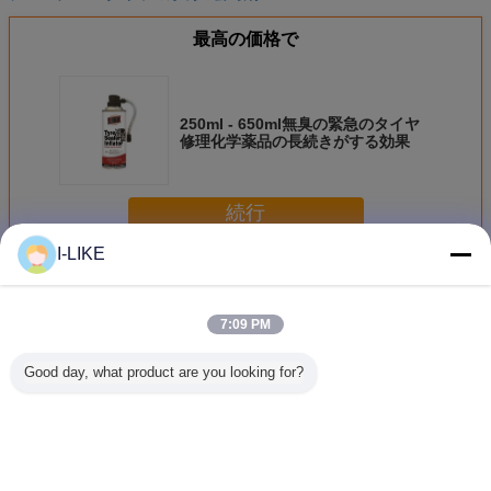
最高の価格で
250ml - 650ml無臭の緊急のタイヤ
修理化学薬品の長続きがする効果
続行
I-LIKE
緊急のタイヤ修理
多く
7:09 PM
Good day, what product are you looking for?
タイヤ修理スプレ
ラジアルタイヤ用
AEROPAK タイヤ
500ml 
ーのtublessタイヤ
50×70mm 強化タ
シーラント＆イン
シレンタル
の苦境のインフレ
イヤパッチ -
フレーター 450ml
ューブレ
ーターのタイヤ ポ
ISO9001認証 緊急
(6mmまでのパン
3 年間の
ンプ シーラーのタ
修理
ク用)
イヤの苦境のイン
言語を変えて下さい