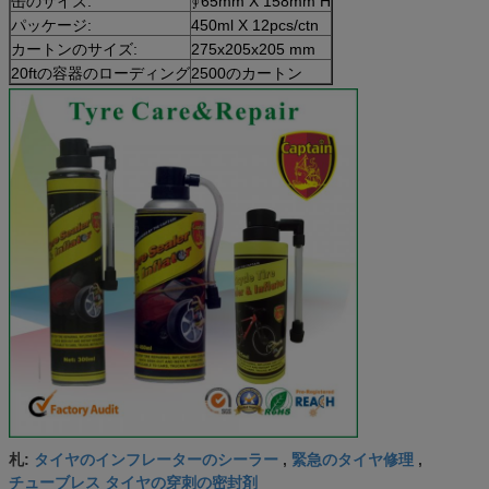
缶のサイズ:
∮65mm X 158mm H
パッケージ:
450ml X 12pcs/ctn
カートンのサイズ:
275x205x205 mm
20ftの容器のローディング
2500のカートン
タイヤのインフレーターのシーラー
緊急のタイヤ修理
札:
,
,
チューブレス タイヤの穿刺の密封剤