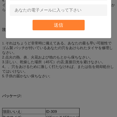
4. ポンプの後で終了する、切る管の両端を。すぐにシーラーがタ
イヤで広がり、穿刺を修理するように3-5kmを運転しなさい。それか
らタイヤの空気圧を点検し、調節しなさい。
送信
注意:
それはちょうど非常時に備えてある。あなたの最も早い可能性で
1.
ゴム製 パッチが付いているあなたの穴をあけられたタイヤを修理し
なさい。
2.点火の熱、炎、火花および他のもとから保ちなさい。
3.涼しい、乾燥した場所（45℃）の店;直接日光を避けなさい。
4。、穴をあけるために激しく打たなければ、または缶を焼却処分し
てはいけない。
5.子供の届かない保ちなさい;
パッケージ:
項目いいえ:
ID-309