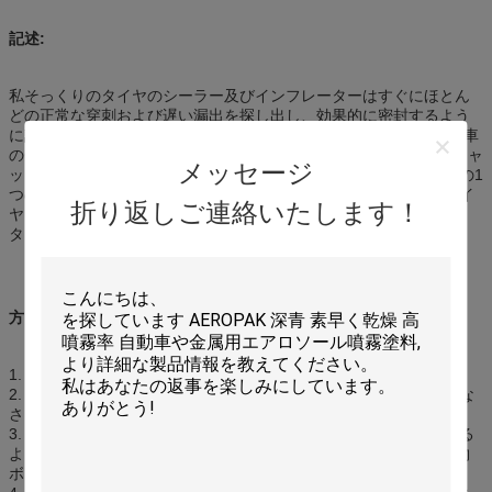
記述:
私そっくりのタイヤのシーラー及びインフレーターはすぐにほとん
どの正常な穿刺および遅い漏出を探し出し、効果的に密封するよう
に設計されている。それは適当な100%車、オートバイ、電気自転車
のチューブレス ゴム製 タイヤの6mmの内で破るためにである。ジャ
メッセージ
ッキ タイヤ変更は必要ではない。ポンプでくみ、修理するタイヤの1
つのステップ プロシージャは秒に終了する。それはまた新しいタイ
折り返しご連絡いたします！
ヤに予想外の漏出を防ぐために満たすことができる。無毒、無臭。
タイヤへの腐食無しそして損傷無し。
方向:
1. もし可能なら穿刺を引き起こす目的により取除くため。
2. タイヤの空気を抜きなさい;缶の使用をよりかなり前に揺すりな
さい;
3. ねじ接続の管しっかりとタイヤ弁に;タイヤがしっかりしている
ようであるまで缶直立ボタンを最優位取除く保護装置の帽子出版物
ボタンを握りなさい。