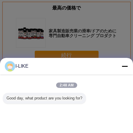
最高の価格で
家具製造販売業の滑車/ドアのために
専門自動車クリーニング プロダクト
続行
I-LIKE
自動車クリーニング プロダクト
多く
2:48 AM
Good day, what product are you looking for?
500ml 速効性キャ
エロパック 500ml
エアロパック
エアロ
ブレター＆チョー
缶詰 ボトル 自動
500ml エアロゾー
500ml 
ククリーナー スプ
車用 エンジン ク
ル タイヤシャイン
クボトル 
レー カーボン堆積
レンジング スプレ
カーホイール タイ
バグリム
物を除去し、エン
ー 脱脂剤 素早く
ヤコーティングス
プレー 車
ジンの効率的なパ
乾燥する 無臭オイ
プレー ディープブ
浄用 アス
言語を変えて下さい
フォーマンスを実
ル スラッド 炭素
ラックグロス ケミ
クリーナー