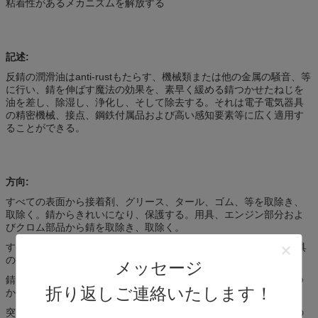
粘着性があるメカニズムを解放する
記述:
反錆の潤滑油はanti-rustもたらす、機械類または他の金属の騒音、等
に行い、錆を伸ばす魔法の効果を、素早く緩める錆つかせたねじを
油を差し、除湿し、浄化し、そして除去する。それは電子電気器具
の精密機械、接点、鋼鉄付属品および高い感知要素等に広く適用す
ることができる。
方向:
すべての表面から接着剤、グリース、タール、ゴム、等を取除き、
取除く。錆からきれいになり、保護する。用具、エンジン部分およ
びクロム部品から錆を取除き、取除く。
すべての表面から湿気を、取除く例えば:点火プラグ、車の点火用具
の接合箇所、板モーターおよび機械。
メッセージ
錆つかせた部品、ロック、握られた基本、弁、接合箇所および錆つ
折り返しご連絡いたします！
かせた金属ベルトをゆるめ、完全に突き通す。
突き通し、蝶番、ドア、窓、ばね、滑車、鎖、クラッチおよび他の