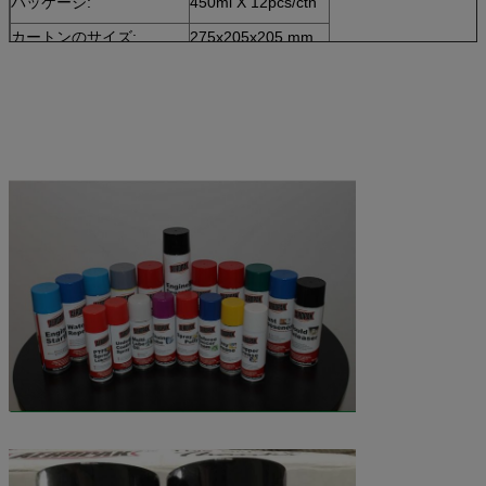
パッケージ:
450ml X 12pcs/ctn
カートンのサイズ:
275x205x205 mm
20ftの容器のローディング
2500のカートン