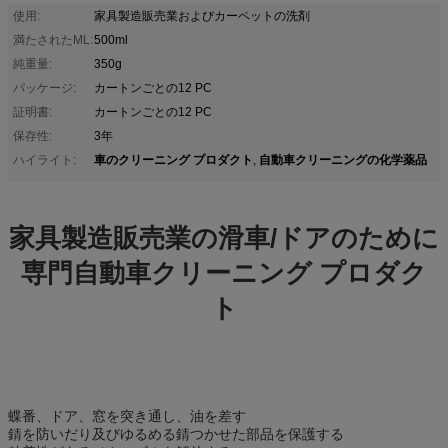
使用:
家具製造販売業およびカーペットの洗剤
満たされたML:
500ml
純重量:
350g
パッケージ:
カートンごとの12 PC
証明書:
カートンごとの12 PC
保存性:
3年
車のクリーニング プロダクト
自動車クリーニングの化学薬品
ハイライト:
,
家具製造販売業の滑車/ドアのために
専門自動車クリーニング プロダク
ト
蝶番、ドア、窓を突き通し、油を差す
錆を防いだり及びゆるめる錆つかせた部品を保護する