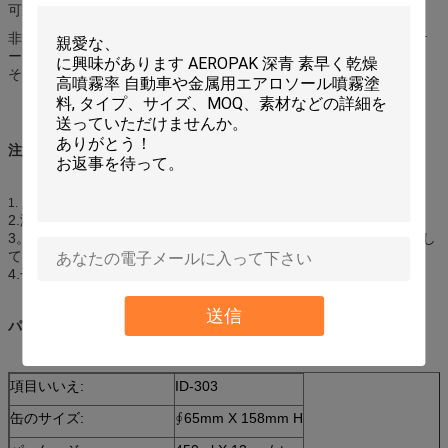
可動部分を油を差したり、従って騒々しいきしむ音を停止する。
非込み合いの粘着性があるエンジン部分、接合箇所、連結およびケ
ーブル油を差し。きれいにし、エンジンの内部の部品を突き通し、
そして錆を取除く。
注意:
点火の熱、炎、火花および他のもとから保ちなさい。
1.
2.涼しい、乾燥した場所（45℃）
の
店;直接日光を避けなさい。
3。、穴をあけるために激しく打たなければ、または缶を焼却処分し
てはいけない。
4.子供の届かない保ちなさい;
送信
パッケージ:
項目いいえ:
ID-303
缶のサイズ:
∮65mm X 158mm H