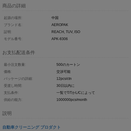
商品の詳細
起源の場所:
中国
ブランド名:
AEROPAK
証明:
REACH, TUV, ISO
モデル番号:
APK-8306
お支払配送条件
最小注文数量:
500のカートン
価格:
交渉可能
パッケージの詳細:
12pcs/ctn
受渡し時間:
30日以内に
支払条件:
一覧でT/TかL/Cによって
供給の能力:
1000000pcs/month
説明
自動車クリーニング プロダクト