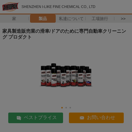
SHENZHEN I-LIKE FINE CHEMICAL CO., LTD
家
製品
私達について
工場旅行
>>
家具製造販売業の滑車/ドアのために専門自動車クリーニン
グ プロダクト
ベストプライス
お問い合わせ