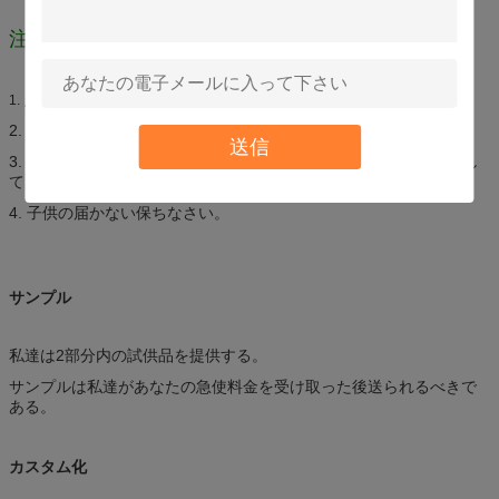
注意
点火の熱、炎、火花および他のもとから保ちなさい。
1.
2. 涼しい、乾燥した場所（45°C）の店;直接日光を避けなさい。
送信
3. 、穴をあけるために激しく打たなければ、または缶を焼却処分し
てはいけない。
4. 子供の届かない保ちなさい。
サンプル
私達は2部分内の試供品を提供する。
サンプルは私達があなたの急使料金を受け取った後送られるべきで
ある。
カスタム化