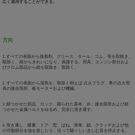
広く適用することができる。
方向
1.
すべての表面から接着剤、グリース、タール、ゴム、等を取除き、
取除く。錆からきれいになり、保護する。用具、エンジン部分およ
びクロム部品から錆を取除き、取除く。
すべての表面から湿気を、取除く例えば:点火プラグ、車の点火用
2.
具の接合箇所、板モーターおよび機械。
錆つかせた部品、ロック、握られた基本、弁、接合箇所および錆
3.
つかせた金属ベルトをゆるめ、完全に突き通す。
突き通し、蝶番、ドア、窓、ばね、滑車、鎖、クラッチおよび他
4.
の可動部分を油を差したり、従って騒々しいきしむ音を停止する。