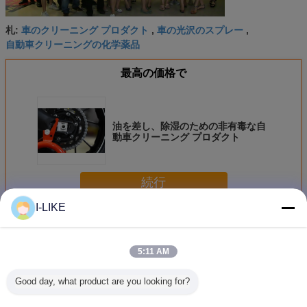
車のクリーニング プロダクト
車の光沢のスプレー
札:
,
,
自動車クリーニングの化学薬品
最高の価格で
油を差し、除湿のための非有毒な自
動車クリーニング プロダクト
続行
I-LIKE
自動車クリーニング プロダクト
多く
5:11 AM
Good day, what product are you looking for?
500ml 速効性キャ
エロパック 500ml
エアロパック
エアロ
ブレター＆チョー
缶詰 ボトル 自動
500ml エアロゾー
500ml 