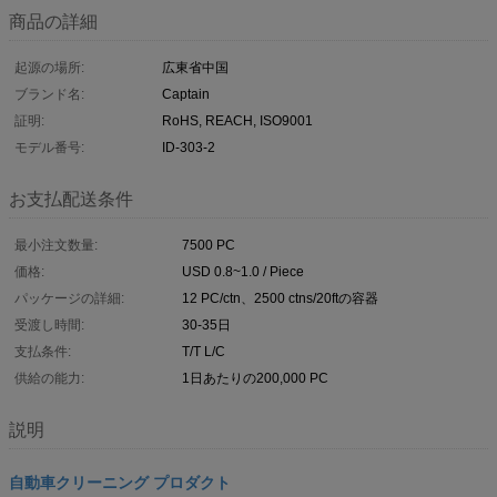
商品の詳細
起源の場所:
広東省中国
ブランド名:
Captain
証明:
RoHS, REACH, ISO9001
モデル番号:
ID-303-2
お支払配送条件
最小注文数量:
7500 PC
価格:
USD 0.8~1.0 / Piece
パッケージの詳細:
12 PC/ctn、2500 ctns/20ftの容器
受渡し時間:
30-35日
支払条件:
T/T L/C
供給の能力:
1日あたりの200,000 PC
説明
自動車クリーニング プロダクト