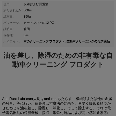
使用:
反錆および潤滑油
満たされたMl:
500ml
純重量:
350g
パッケージ:
カートンごとの12 PC
証明書:
範囲
保存性:
3年
車のクリーニング プロダクト
自動車クリーニングの化学薬品
ハイライト:
,
油を差し、除湿のための非有毒な自
動車クリーニング プロダクト
Anti Rust Lubricant
anti-rustもたらす、機械類または他の金属
大尉は
の騒音、等に行い、錆を伸ばす魔法の効果を、素早く緩める錆つか
せたねじを油を差し、除湿し、浄化し、そして除去する。それは電
子電気器具の精密機械、接点、鋼鉄付属品および高い感知要素等に