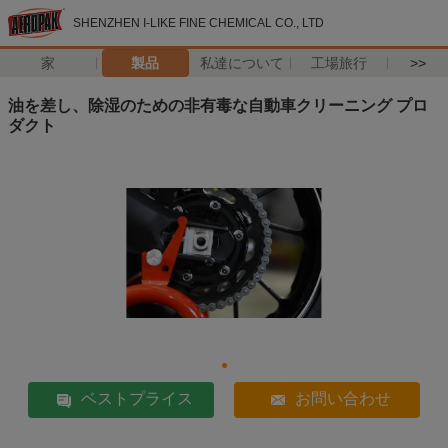
SHENZHEN I-LIKE FINE CHEMICAL CO., LTD
家
製品
私達について
工場旅行
>>
油を差し、除湿のための非有毒な自動車クリーニング プロ
ダクト
ベストプライス
お問い合わせ