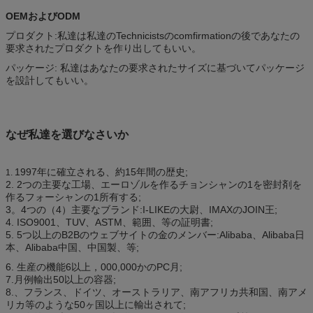
OEMおよびODM
プロダクト:私達は私達のTechnicistsのcomfirmationの後であなたの
要求されたプロダクトを作り出してもいい。
パッケージ: 私達はあなたの要求されたサイズに基づいてパッケージ
を設計してもいい。
なぜ私達を選びなさいか
1997年に確立される、約15年間の歴史;
1.
2. 2つの主要な工場、エーロゾルを作るチョンシャンの1を密封剤を
作るフォーシャンの1所有する;
3。4つの（4）主要なブランド:I-LIKEの大尉、IMAXのJOIN王;
4. ISO9001、TUV、ASTM、範囲、等の証明書;
5. 5つ以上のB2Bのウェブサイトの金のメンバー:Alibaba、Alibaba日
本、Alibaba中国、中国製、等;
6. 生産の機能6以上，000,000かのPC月;
7.月例輸出50以上の容器;
8.、フランス、ドイツ、オーストラリア、南アフリカ共和国、南アメ
リカ等のような50ヶ国以上に輸出されて;