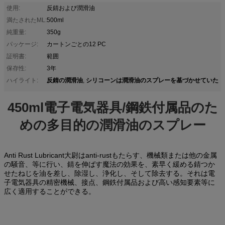
使用:
反錆および潤滑油
満たされたML:
500ml
純重量:
350g
パッケージ:
カートンごとの12 PC
証明書:
範囲
保存性:
3年
反錆の潤滑油
シリコーンは潤滑油のスプレーを基づかせていた
ハイライト:
,
450ml電子電気器具/鋼鉄付属品のた
めの多目的の潤滑油のスプレー
Anti Rust Lubricant
anti-rustもたらす、機械類または他の金属
大尉は
の騒音、等に行い、錆を伸ばす魔法の効果を、素早く緩める錆つか
せたねじを油を差し、除湿し、浄化し、そして除去する。それは電
子電気器具の精密機械、接点、鋼鉄付属品および高い感知要素等に
広く適用することができる。