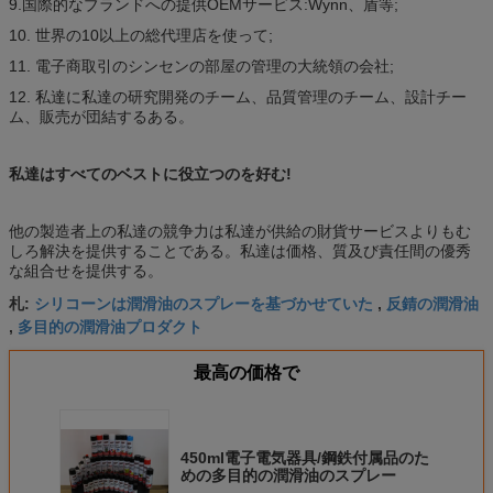
9.国際的なブランドへの提供OEMサービス:Wynn、盾等;
10. 世界の10以上の総代理店を使って;
11. 電子商取引のシンセンの部屋の管理の大統領の会社;
12. 私達に私達の研究開発のチーム、品質管理のチーム、設計チー
ム、販売が団結するある。
私達はすべてのベストに役立つのを好む!
他の製造者上の私達の競争力は私達が供給の財貨サービスよりもむ
しろ解決を提供することである。私達は価格、質及び責任間の優秀
な組合せを提供する。
シリコーンは潤滑油のスプレーを基づかせていた
反錆の潤滑油
札:
,
多目的の潤滑油プロダクト
,
最高の価格で
450ml電子電気器具/鋼鉄付属品のた
めの多目的の潤滑油のスプレー