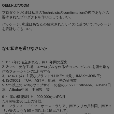
OEMおよびODM
プロダクト:私達は私達のTechnicistsのcomfirmationの後であなたの
要求されたプロダクトを作り出してもいい。
パッケージ: 私達はあなたの要求されたサイズに基づいてパッケージ
を設計してもいい。
なぜ私達を選びなさいか
1997年に確立される、約15年間の歴史;
1.
2. 2つの主要な工場、エーロゾルを作るチョンシャンの1を密封剤を
作るフォーシャンの1所有する;
3。4つの（4）主要なブランド:I-LIKEの大尉、IMAXのJOIN王;
4. ISO9001、TUV、ASTM、範囲、等の証明書;
5. 5つ以上のB2Bのウェブサイトの金のメンバー:Alibaba、Alibaba日
本、Alibaba中国、中国製、等;
6. 生産の機能6以上，000,000かのPC月;
7.月例輸出50以上の容器;
8.、フランス、ドイツ、オーストラリア、南アフリカ共和国、南アメ
リカ等のような50ヶ国以上に輸出されて;