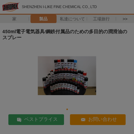
SHENZHEN I-LIKE FINE CHEMICAL CO., LTD
家
製品
私達について
工場旅行
>>
450ml電子電気器具/鋼鉄付属品のための多目的の潤滑油の
スプレー
ベストプライス
お問い合わせ