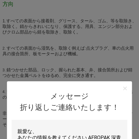
方向
1.
すべての表面から接着剤、グリース、タール、ゴム、等を取除き、
取除く。錆からきれいになり、保護する。用具、エンジン部分およ
びクロム部品から錆を取除き、取除く。
すべての表面から湿気を、取除く例えば:点火プラグ、車の点火用
2.
具の接合箇所、板モーターおよび機械。
錆つかせた部品、ロック、握られた基本、弁、接合箇所および錆
3.
つかせた金属ベルトをゆるめ、完全に突き通す。
突き通し、蝶番、ドア、窓、ばね、滑車、鎖、クラッチおよび他
4.
メッセージ
の可動部分を油を差したり、従って騒々しいきしむ音を停止する。
折り返しご連絡いたします！
非込み合いの粘着性があるエンジン部分、接合箇所、連結およびケ
ーブル油を差し。きれいにし、エンジンの内部の部品を突き通し、
そして錆を取除く。