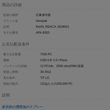
商品の詳細
起源の場所:
広東省中国
ブランド名:
Aeropak
証明:
RoHS, REACH, ISO9001
モデル番号:
APK-8303
お支払配送条件
最小注文数量:
7500 PC
価格:
USD 0.8~1.0 / Piece
パッケージの詳細:
12 PC/ctn、2500 ctns/20ftの容器
受渡し時間:
30-35日
支払条件:
T/T L/C
供給の能力:
1日あたりの200,000 PC
説明
多目的の潤滑油のスプレー