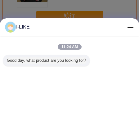
続行
I-LIKE
多目的の潤滑油のスプレー
多く
11:24 AM
Good day, what product are you looking for?
AEROPAK シリコ
AEROPAK 200ml
エロパック 500ml
AEROPA
ンスプレー 500ml
エアロソール 自動
エアロソール ベー
穿透型重量
自動車家用用用用
車 自転車 バイク
ス オイル シリコ
滑剤 200m
ケア 自転車 チェ
ン 放出 潤滑スプ
ゾルスプレ
ーン 潤滑油スプレ
レー 効果的ノイズ
剤 バイク
ー 産業用ソリュー
排除 耐磨 保護
ない
言語を変えて下さい
ション
Japanese
ホーム
|
企業情報
|
お問い合わせ
|
地図
|
Privacy Policy