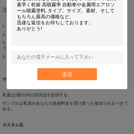
注意
点火の熱、炎、火花および他のもとから保ちなさい。
1.
2. 涼しい、乾燥した場所（45°C）の店;直接日光を避けなさい。
3. 、穴をあけるために激しく打たなければ、または缶を焼却処分し
てはいけない。
4. 子供の届かない保ちなさい。
送信
サンプル
私達は2部分内の試供品を提供する。
サンプルは私達があなたの急使料金を受け取った後送られるべきで
ある。
カスタム化