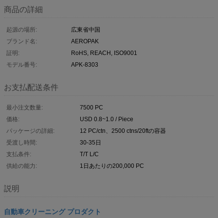
商品の詳細
起源の場所:
広東省中国
ブランド名:
AEROPAK
証明:
RoHS, REACH, ISO9001
モデル番号:
APK-8303
お支払配送条件
最小注文数量:
7500 PC
価格:
USD 0.8~1.0 / Piece
パッケージの詳細:
12 PC/ctn、2500 ctns/20ftの容器
受渡し時間:
30-35日
支払条件:
T/T L/C
供給の能力:
1日あたりの200,000 PC
説明
自動車クリーニング プロダクト