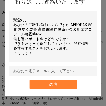
折り返しご連絡いたします！
カスタム化
OEMおよびODM
プロダクト:私達は私達のTechnicistsのcomfirmationの後であなたの
要求されたプロダクトを作り出してもいい。
パッケージ: 私達はあなたの要求されたサイズに基づいてパッケージ
を設計してもいい。
なぜ私達を選びなさいか
1997年に確立される、約15年間の歴史;
1.
2. 2つの主要な工場、エーロゾルを作るチョンシャンの1を密封剤を
送信
作るフォーシャンの1所有する;
3。4つの（4）主要なブランド:I-LIKEの大尉、IMAXのJOIN王;
4. ISO9001、TUV、ASTM、範囲、等の証明書;
5. 5つ以上のB2Bのウェブサイトの金のメンバー:Alibaba、Alibaba日
本、Alibaba中国、中国製、等;