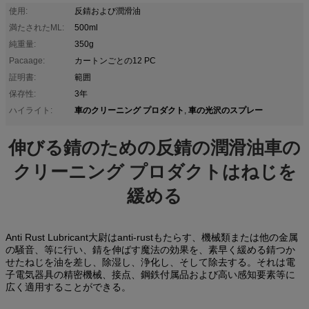
使用:
反錆および潤滑油
満たされたML:
500ml
純重量:
350g
Pacaage:
カートンごとの12 PC
証明書:
範囲
保存性:
3年
車のクリーニング プロダクト
車の光沢のスプレー
ハイライト:
,
伸びる錆のための反錆の潤滑油車の
クリーニング プロダクトはねじを
緩める
Anti Rust Lubricant
anti-rustもたらす、機械類または他の金属
大尉は
の騒音、等に行い、錆を伸ばす魔法の効果を、素早く緩める錆つか
せたねじを油を差し、除湿し、浄化し、そして除去する。それは電
子電気器具の精密機械、接点、鋼鉄付属品および高い感知要素等に
広く適用することができる。