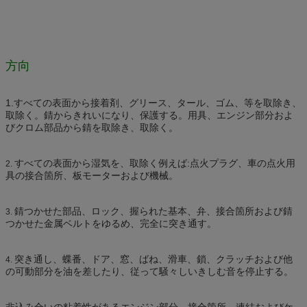
方向
1.
すべての表面から接着剤、グリース、タール、ゴム、等を取除き、
取除く。錆からきれいになり、保護する。用具、エンジン部分およ
びクロム部品から錆を取除き、取除く。
すべての表面から湿気を、取除く例えば:点火プラグ、車の点火用
2.
具の接合箇所、板モーターおよび機械。
錆つかせた部品、ロック、握られた基本、弁、接合箇所および錆
3.
つかせた金属ベルトをゆるめ、完全に突き通す。
突き通し、蝶番、ドア、窓、ばね、滑車、鎖、クラッチおよび他
4.
の可動部分を油を差したり、従って騒々しいきしむ音を停止する。
非込み合いの粘着性があるエンジン部分、接合箇所、連結およびケ