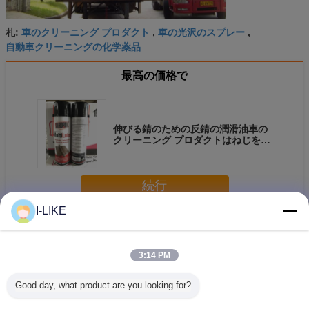
車のクリーニング プロダクト
車の光沢のスプレー
札:
,
,
自動車クリーニングの化学薬品
最高の価格で
伸びる錆のための反錆の潤滑油車の
クリーニング プロダクトはねじを緩
める
続行
I-LIKE
自動車クリーニング プロダクト
多く
3:14 PM
Good day, what product are you looking for?
500ml 速効性キャ
エロパック 500ml
エアロパック
エアロ