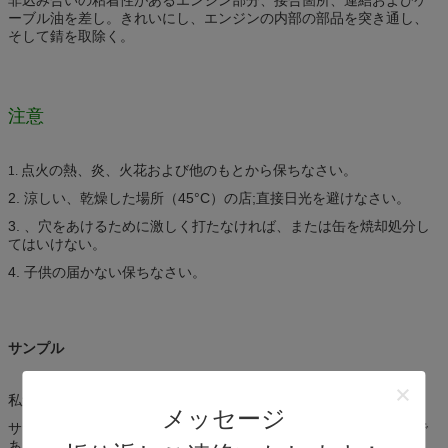
ーブル油を差し。きれいにし、エンジンの内部の部品を突き通し、
そして錆を取除く。
注意
点火の熱、炎、火花および他のもとから保ちなさい。
1.
2. 涼しい、乾燥した場所（45°C）の店;直接日光を避けなさい。
3. 、穴をあけるために激しく打たなければ、または缶を焼却処分し
てはいけない。
4. 子供の届かない保ちなさい。
サンプル
私達は2部分内の試供品を提供する。
メッセージ
サンプルは私達があなたの急使料金を受け取った後送られるべきで
ある。