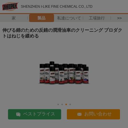
SHENZHEN I-LIKE FINE CHEMICAL CO., LTD
家
製品
私達について
工場旅行
>>
伸びる錆のための反錆の潤滑油車のクリーニング プロダク
トはねじを緩める
ベストプライス
お問い合わせ