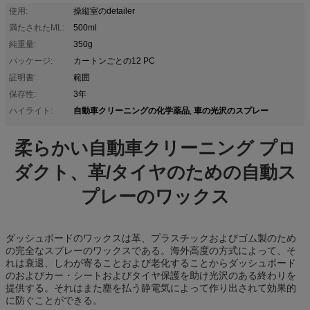
使用:
操縦室のdetailer
満たされたML:
500ml
純重量:
350g
パッケージ:
カートンごとの12 PC
証明書:
範囲
保存性:
3年
自動車クリーニングの化学薬品
車の光沢のスプレー
ハイライト:
,
柔らかい自動車クリーニング プロ
ダクト、革/タイヤのための自動ス
プレーのワックス
ダッシュボードのワックスは革、プラスチックおよびゴム製のため
の完全なスプレーのワックスである。海外高度の方式によって、そ
れは衰退、しわが寄ることおよび老化することからダッシュボード
のおよびカー・シートおよびタイヤ保護を助け光沢のある終わりを
提供する。それはまた塵を払う静電気によって作り出されて効果的
に防ぐことができる。