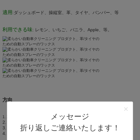
適用
:ダッシュボード、操縦室、革、タイヤ、バンパー、等
利用できる味
: レモン、いちご、バニラ、Apple、等。
方向
メッセージ
水、土、グリースを等取除きなさい。
1.
2. 缶の使用をよりかなり前に揺すりなさい。
折り返しご連絡いたします！
3. 吹きかかるべき表面からの缶15-20 cmを握りなさい。
4. 、穏やかに光沢きれいで、柔らかい、乾燥した布との噴霧の後。