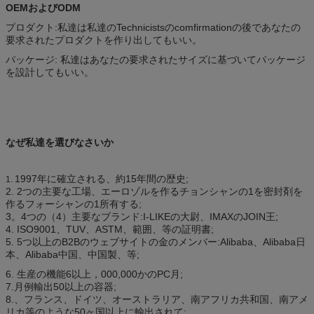
OEMおよびODM
プロダクト:私達は私達のTechnicistsのcomfirmationの後であなたの
要求されたプロダクトを作り出してもいい。
パッケージ: 私達はあなたの要求されたサイズに基づいてパッケージ
を設計してもいい。
なぜ私達を選びなさいか
1997年に確立される、約15年間の歴史;
1.
2. 2つの主要な工場、エーロゾルを作るチョンシャンの1を密封剤を
作るフォーシャンの1所有する;
3。4つの（4）主要なブランド:I-LIKEの大尉、IMAXのJOIN王;
4. ISO9001、TUV、ASTM、範囲、等の証明書;
5. 5つ以上のB2Bのウェブサイトの金のメンバー:Alibaba、Alibaba日
本、Alibaba中国、中国製、等;
6. 生産の機能6以上，000,000かのPC月;
7.月例輸出50以上の容器;
8.、フランス、ドイツ、オーストラリア、南アフリカ共和国、南アメ
リカ等のような50ヶ国以上に輸出されて;