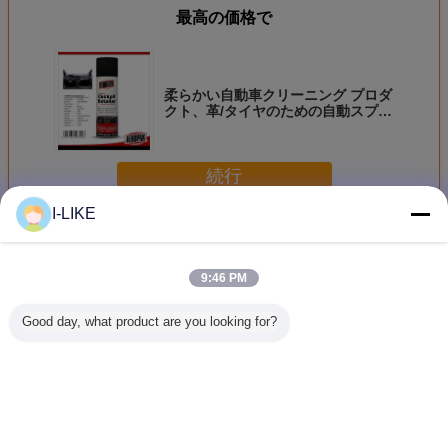
最高の価格で
柔らかい自動車クリーニング プロダ
クト、革/タイヤのための自動スプレ
ーのワックス
続行
I-LIKE
自動車クリーニング プロダクト
多く
9:46 PM
Good day, what product are you looking for?
500ml 速効性キャ
エロパック 500ml
エアロパック
エアロ
ブレター＆チョー
缶詰 ボトル 自動
500ml エアロゾー
500ml 
ククリーナー スプ
車用 エンジン ク
ル タイヤシャイン
クボトル 
レー カーボン堆積
レンジング スプレ
カーホイール タイ
バグリム
物を除去し、エン
ー 脱脂剤 素早く
ヤコーティングス
プレー 車
ジンの効率的なパ
乾燥する 無臭オイ
プレー ディープブ
浄用 アス
言語を変えて下さい
フォーマンスを実
ル スラッド 炭素
ラックグロス ケミ
クリーナー
現
堆積物除去
カルフィラー 疎水
限3