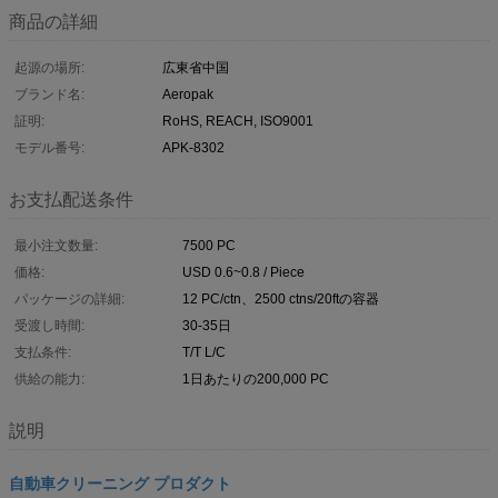
商品の詳細
起源の場所:
広東省中国
ブランド名:
Aeropak
証明:
RoHS, REACH, ISO9001
モデル番号:
APK-8302
お支払配送条件
最小注文数量:
7500 PC
価格:
USD 0.6~0.8 / Piece
パッケージの詳細:
12 PC/ctn、2500 ctns/20ftの容器
受渡し時間:
30-35日
支払条件:
T/T L/C
供給の能力:
1日あたりの200,000 PC
説明
自動車クリーニング プロダクト