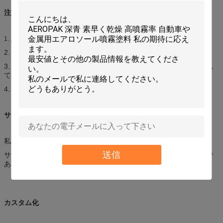
注意
点火の熱、炎、火花および他のもとから保ちなさい。
1.
2. 涼しい、乾燥した場所（45°C）の店;直接日光を避けなさい。
3. 、穴をあけるために激しく打たなければ、または缶を焼却処分し
てはいけない。
4. 子供の届かない保ちなさい。
サンプル
私達は2部分内の試供品を提供する。
送信
サンプルは私達があなたの急使料金を受け取った後送られるべきで
ある。
カスタム化