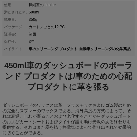
使用:
操縦室のdetailer
満たされたML:
500ml
純重量:
350g
パッケージ:
カートンごとの12 PC
証明書:
範囲
保存性:
3年
車のクリーニング プロダクト
自動車クリーニングの化学薬品
ハイライト:
,
450ml車のダッシュボードのポーラ
ンド プロダクトは/車のための心配
プロダクトに革を張る
ダッシュボードのワックスは革、プラスチックおよびゴム製のため
の完全なスプレーのワックスである。海外高度の方式によって、そ
れは衰退、しわが寄ることおよび老化することからダッシュボード
のおよびカー・シートおよびタイヤ保護を助け光沢のある終わりを
提供する。それはまた塵を払う静電気によって作り出されて効果的
に防ぐことができる。