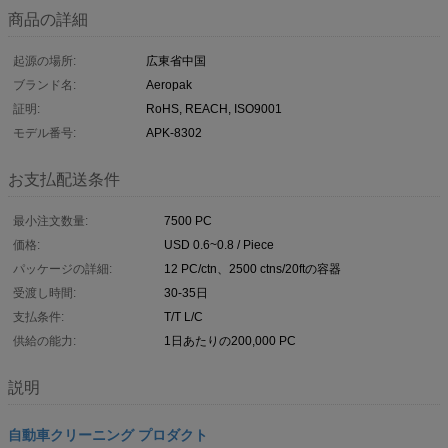
商品の詳細
起源の場所:
広東省中国
ブランド名:
Aeropak
証明:
RoHS, REACH, ISO9001
モデル番号:
APK-8302
お支払配送条件
最小注文数量:
7500 PC
価格:
USD 0.6~0.8 / Piece
パッケージの詳細:
12 PC/ctn、2500 ctns/20ftの容器
受渡し時間:
30-35日
支払条件:
T/T L/C
供給の能力:
1日あたりの200,000 PC
説明
自動車クリーニング プロダクト