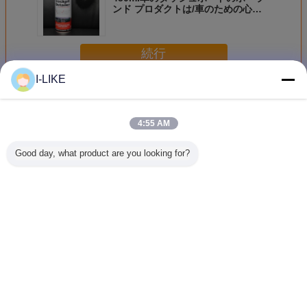
ンド プロダクトは/車のための心配
プロダクトに革を張る
続行
I-LIKE
自動車クリーニング プロダクト
多く
4:55 AM
Good day, what product are you looking for?
500ml 速効性キャ
エロパック 500ml
エアロパック
エアロ
ブレター＆チョー
缶詰 ボトル 自動
500ml エアロゾー
500ml 
ククリーナー スプ
車用 エンジン ク
ル タイヤシャイン
クボトル 
レー カーボン堆積
レンジング スプレ
カーホイール タイ
バグリム
物を除去し、エン
ー 脱脂剤 素早く
ヤコーティングス
プレー 車
ジンの効率的なパ
乾燥する 無臭オイ
プレー ディープブ
浄用 アス
言語を変えて下さい
フォーマンスを実
ル スラッド 炭素
ラックグロス ケミ
クリーナー
現
堆積物除去
カルフィラー 疎水
限3
Japanese
性シーラント 3年