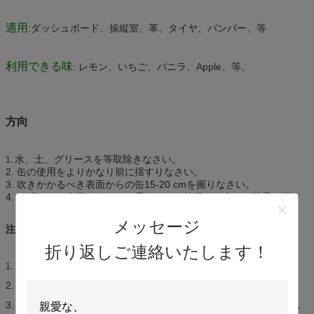
適用
:ダッシュボード、操縦室、革、タイヤ、バンパー、等
利用できる味
: レモン、いちご、バニラ、Apple、等。
方向
水、土、グリースを等取除きなさい。
1.
2. 缶の使用をよりかなり前に揺すりなさい。
3. 吹きかかるべき表面からの缶15-20 cmを握りなさい。
4. 、穏やかに光沢きれいで、柔らかい、乾燥した布との噴霧の後。
メッセージ
注意
折り返しご連絡いたします！
点火の熱、炎、火花および他のもとから保ちなさい。
1.
2. 涼しい、乾燥した場所（45°C）の店;直接日光を避けなさい。
3. 、穴をあけるために激しく打たなければ、または缶を焼却処分し