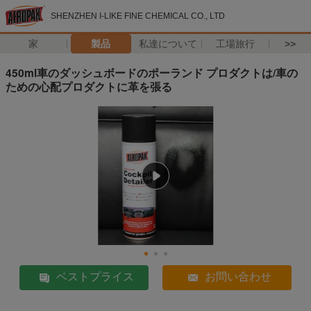
SHENZHEN I-LIKE FINE CHEMICAL CO., LTD
家
製品
私達について
工場旅行
>>
450ml車のダッシュボードのポーランド プロダクトは/車の
ための心配プロダクトに革を張る
ベストプライス
お問い合わせ