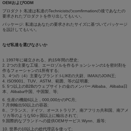
OEMおよびODM
プロダクト:私達は私達のTechnicistsのcomfirmationの後であなたの
要求されたプロダクトを作り出してもいい。
パッケージ: 私達はあなたの要求されたサイズに基づいてパッケージ
を設計してもいい。
なぜ私達を選びなさいか
1997年に確立される、約15年間の歴史;
1.
2. 2つの主要な工場、エーロゾルを作るチョンシャンの1を密封剤を
作るフォーシャンの1所有する;
3。4つの（4）主要なブランド:I-LIKEの大尉、IMAXのJOIN王;
4. ISO9001、TUV、ASTM、範囲、等の証明書;
5. 5つ以上のB2Bのウェブサイトの金のメンバー:Alibaba、Alibaba日
本、Alibaba中国、中国製、等;
6. 生産の機能6以上，000,000かのPC月;
7.月例輸出50以上の容器;
8.、フランス、ドイツ、オーストラリア、南アフリカ共和国、南アメ
リカ等のような50ヶ国以上に輸出されて;
9.国際的なブランドへの提供OEMサービス:Wynn、盾等;
10. 世界の10以上の総代理店を使って;