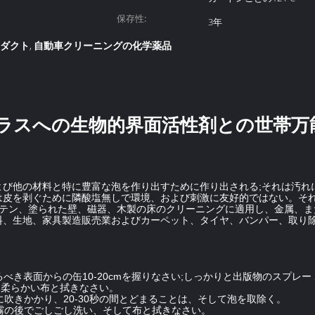
保存性:
3年
ロダクト
自動車クリーニングの化学薬品
,
ラスへの生物的界面活性剤との世帯万能
活性剤および他の材料と特に豊富な泡を作り出すために作り出される;それは
は皮を剥ぐために隣酸塩無しで環境、および刺激に友好的ではない。そ
ーテン、塗られた壁、磁器、木製の床のクリーニングに適用し、金属、
料、生地、家具製造販売業およびカーペット、タイヤ、バンパー、取り
き表面からの缶10-20cmを握りなさい;しっかりと出版物のスプレー
して柔らかい布と拭きなさい。
に吹きかかり、20-30秒の間とどまることは、そして泡を取除く。
噴霧の後でごしごし洗い、そして布と拭きなさい。