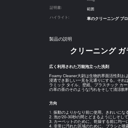
証明書:
範囲
ハイライト:
車のクリーニング プ
製品の説明
クリーニング ガ
広く利用された万能泡立った洗剤
Foamy Cleaner大尉は生物的界面
浸透でき新しい一見を元通りにする。それ
ラミック タイル、壁紙、プラスチック カ
の革の茶のそのような汚れをそして清涼飲
方向
1.
振動のよりかなり前に使用。きれいになるべ
2. 泡が20-30秒の間とどまるようにしそ
3. カーペットのために、乾燥する前に均一
4. 非常に汚れた区域のために、ブラシと