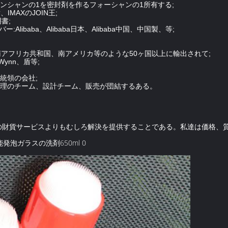
ョンシャンの1を密封剤を作るフォーシャンの1所有する;
IMAXのJOIN王;
明書;
Alibaba、Alibaba日本、Alibaba中国、中国製、等;
南アフリカ共和国、南アメリカ等のような50ヶ国以上に輸出されて;
ynn、盾等;
統領の会社;
質管理のチーム、設計チーム、販売が団結するある。
の財貨サービスよりもむしろ解決を提供することである。私達は価格、