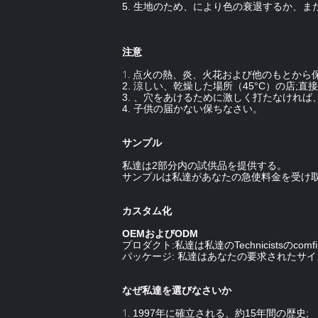
5. 生地のため、により色の衰退するか、
注意
1.
点火の熱、炎、火花および他のもとから
2. 涼しい、乾燥した場所（45°C）の店;
3. 、穴をあけるために激しく打たなけれ
4. 子供の届かない保ちなさい。
サンプル
私達は2部分内の試供品を提供する。
サンプルは私達があなたの急使料金を受け
カスタム化
OEMおよびODM
プロダクト:私達は私達のTechnicistsの
パッケージ: 私達はあなたの要求されたサ
なぜ私達を選びなさいか
1.
1997年に確立される、約15年間の歴史;