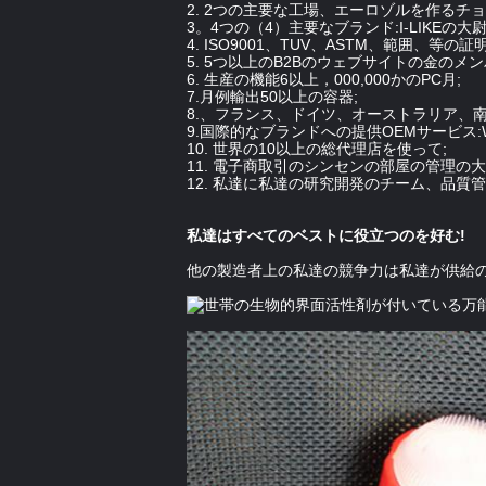
2. 2つの主要な工場、エーロゾルを作るチ
3。4つの（4）主要なブランド:I-LIKEの大尉、
4. ISO9001、TUV、ASTM、範囲、等の証
5. 5つ以上のB2Bのウェブサイトの金のメンバー:
6. 生産の機能6以上，000,000かのPC月;
7.月例輸出50以上の容器;
8.、フランス、ドイツ、オーストラリア、
9.国際的なブランドへの提供OEMサービス:W
10. 世界の10以上の総代理店を使って;
11. 電子商取引のシンセンの部屋の管理の大
12. 私達に私達の研究開発のチーム、品
私達はすべてのベストに役立つのを好む!
他の製造者上の私達の競争力は私達が供給