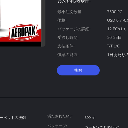
お支払配送条件:
最小注文数量:
7500 PC
価格:
USD 0.7~0.9
パッケージの詳細:
12 PC/ctn
受渡し時間:
30-35日
支払条件:
T/T L/C
供給の能力:
1日あたりの2
接触
満たされたML:
ーペットの洗剤
500ml
パッケージ:
カートンごとの12 PC