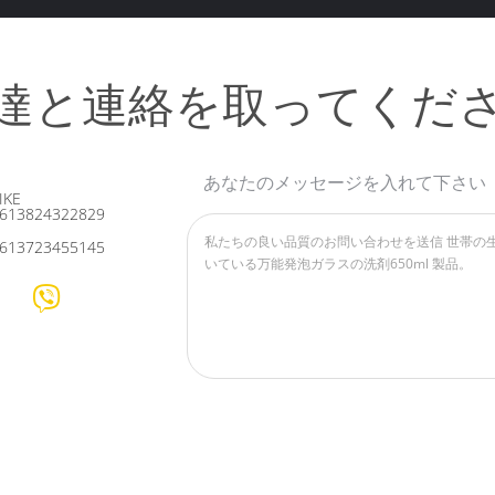
達と連絡を取ってくだ
あなたのメッセージを入れて下さい
IKE
613824322829
613723455145