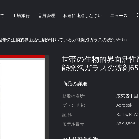
いて
工場旅行
品質管理
私達に連絡しなさい
ニュース
世帯の生物的界面活性剤が付いている万能発泡ガラスの洗剤650ml
世帯の生物的界面活性
能発泡ガラスの洗剤650
商品の詳細:
起源の場所:
広東省中国
ブランド名:
Aeropak
証明:
RoHS, REAC
モデル番号:
APK-8306