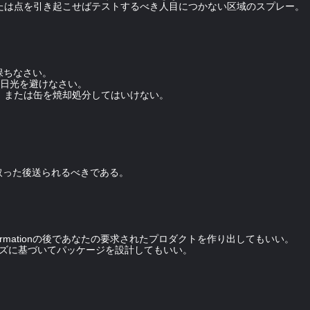
または点を引き起こせばテストするべき人目につかない区域のスプレー。
保ちなさい。
直接日光を避けなさい。
ば、または缶を焼却処分してはいけない。
取った後送られるべきである。
comfirmationの後であなたの要求されたプロダクトを作り出してもいい。
イズに基づいてパッケージを設計してもいい。