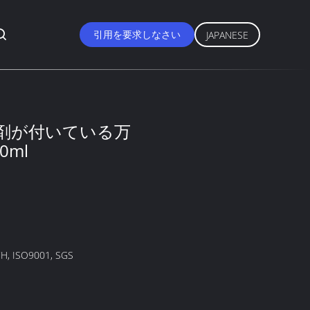
引用を要求しなさい
JAPANESE
剤が付いている万
ml
H, ISO9001, SGS