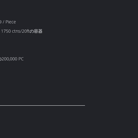
 / Piece
、1750 ctns/20ftの容器
00,000 PC