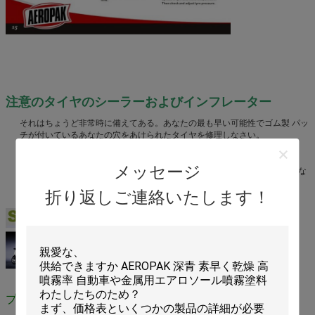
タイヤのシーラーおよびインフレータ
ー
注意のタイヤのシーラーおよびインフレーター
それはちょうど非常時に備えてある。あなたの最も早い可能性でゴム製 パッ
チが付いているあなたの穴をあけられたタイヤを修理しなさい。
点火の熱、炎、火花および他のもとから保ちなさい。
涼しい、乾燥した場所（45°C）の店;直接日光を避けなさい。
メッセージ
、穴をあけるために激しく打たなければ、または缶を焼却処分してはいけな
い。
折り返しご連絡いたします！
子供の届かない保ちなさい。
プロダクト細部