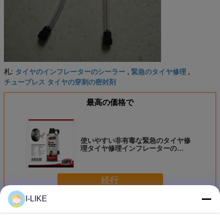
タイヤのインフレーターのシーラー
緊急のタイヤ修理
札:
,
,
チューブレス タイヤの穿刺の密封剤
最高の価格で
使いやすい非有毒な緊急のタイヤ修
理タイヤ修理インフレーターの
Handtool
続行
I-LIKE
緊急のタイヤ修理
多く