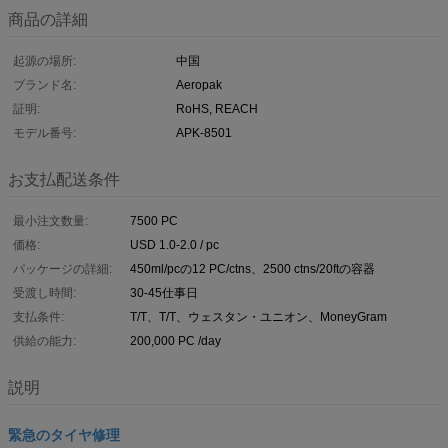
商品の詳細
起源の場所:
中国
ブランド名:
Aeropak
証明:
RoHS, REACH
モデル番号:
APK-8501
お支払配送条件
最小注文数量:
7500 PC
価格:
USD 1.0-2.0 / pc
パッケージの詳細:
450ml/pcの12 PC/ctns、2500 ctns/20ftの容器
受渡し時間:
30-45仕事日
支払条件:
T/T、T/T、ウェスタン・ユニオン、MoneyGram
供給の能力:
200,000 PC /day
説明
緊急のタイヤ修理