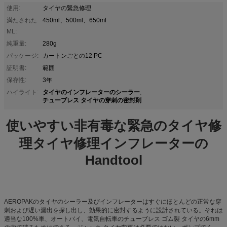
使用:
タイヤの緊急修理
満たされた
450ml、500ml、650ml
ML:
純重量:
280g
パッケージ:
カートンごとの12 PC
証明書:
範囲
保存性:
3年
タイヤのインフレーターのシーラー
ハイライト:
,
チューブレス タイヤの穿刺の密封剤
使いやすい非有毒な緊急のタイヤ修
理タイヤ修理インフレーターの
Handtool
AEROPAKのタイヤのシーラー及びインフレーターはすぐにほとんどの正常な穿
刺および遅い漏出を探し出し、効果的に密封するように設計されている。それは
適当な100%車、オートバイ、電気自転車のチューブレス ゴム製 タイヤの6mm