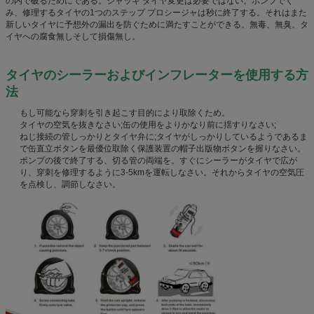
の内で破るためにである。ジャッキ タイヤ変更は必要ではない。ポンプでく
み、修理するタイヤの1つのステップ プロシージャは秒に終了する。それはまた
新しいタイヤに予想外の漏出を防ぐために満たすことができる。無毒、無臭。タ
イヤへの腐食無しそして損傷無し。
タイヤのシーラーおよびインフレーターを使用する方
法
もし可能なら穿刺を引き起こす目的により取除くため。
タイヤの空気を抜きなさい;缶の使用をよりかなり前に揺すりなさい;
ねじ接続の管しっかりとタイヤ弁に;タイヤがしっかりしているようであるま
で缶直立ボタンを最優位取除く保護装置の帽子出版物ボタンを握りなさい。
ポンプの後で終了する、切る管の両端を。すぐにシーラーがタイヤで広が
り、穿刺を修理するように3-5kmを運転しなさい。それからタイヤの空気圧
を点検し、調節しなさい。