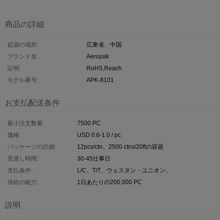
商品の詳細
起源の場所:
広東省、中国
ブランド名:
Aeropak
証明:
RoHS,Reach
モデル番号:
APK-8101
お支払配送条件
最小注文数量:
7500 PC
価格:
USD 0.6-1.0 / pc
パッケージの詳細:
12pcs/ctn、2500 ctns/20ftの容器
受渡し時間:
30-45仕事日
支払条件:
L/C、T/T、ウェスタン・ユニオン、
供給の能力:
1日あたりの200,000 PC
説明