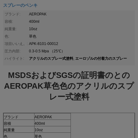
スプレーのペンキ
ブランド:
AEROPAK
容積:
400ml
純重量:
10oz
色:
草色
項目いいえ。:
APK-8101-00012
圧力内部:
0.3-0.5 Mpa （25℃）
アクリルのスプレー式塗料
エーロゾルの付着力のスプレー
ハイライト:
,
MSDSおよびSGSの証明書のとの
AEROPAK草色色のアクリルのスプ
レー式塗料
ブランド
AEROPAK
容積
400ml
純重量
10oz
色
草色