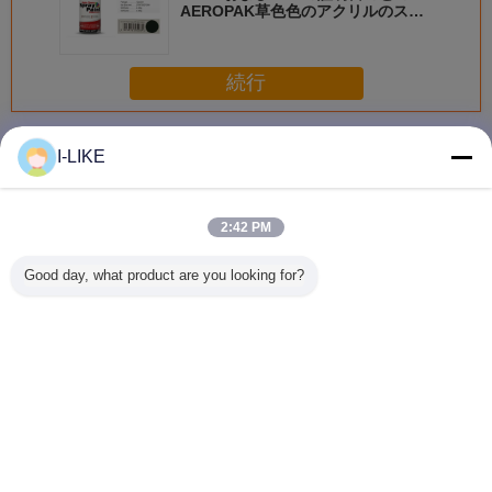
AEROPAK草色色のアクリルのスプ
レー式塗料
続行
スプレーのペンキ
多く
I-LIKE
2:42 PM
衝撃耐性 快速乾燥
防水 2k エアゾー
着色された亜鉛金
AEROPAK
Good day, what product are you looking for?
金属やプラスチッ
ル スプレー ペイ
属保護スプレーペ
早く乾燥 
ク表面のための明
ント 傷から保護
イントの柔軟性と
自動車や
るいクロムエアロ
簡単な操作
アロソー
ゾールスプレーペ
料
イント
言語を変えて下さい
Japanese