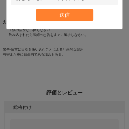
50°C./122 Fの上で貯えてはいけない
目または表面の決してスプレー。
送信
推進体:炭化水素
安全警告
子供の届かない保ちなさい
飲み込まれたら医師の忠告をすぐに追求しなさい。
警告-慎重に目次を吸い込むことによる計画的な誤用
有害また更に致命的である場合もある。
評価とレビュー
総格付け