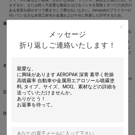
きずるか、または軽く不必要な隆起かはげるペンキを取除くすべての光沢の
ある表面を紙やすりで磨きそして塵を払いなさい。Aeropakのプライマーが
付いている主な未加工材木か金属および十分に乾燥した許可するため。
適用
重要:使用の前に1分の間缶を活発に揺すりなさい。準備された表面からの缶
メッセージ
30cmを握って、左から右の表面働きを渡る連続的な動きで吹きかかる1つ
の軽い霧のコートを加えることによって始めなさい。休止は、30から60秒
折り返しご連絡いたします！
の間置くように霧のコートがして最初のコートにそして90°で働く付加的な
コートを加える。より厚い終わりが要求されたら、余分コート間の少なくと
も1時間を認めなさい。既存のペンキのに常に塗った場合点検の両立性。
きれいにしなさい
ミネラルturpsか一般目的のシンナーとスプレーにきれいにしなさい。より
よい長期保管のために、回転はペンキが出て来ていないまで吹きかかるため
に逆さまにでき。
正しい処分
新聞へのスプレーの要らないプロダクトは無駄になることを気分にさせる。
空の缶は再生利用できる。
注意
火か露出した炎の近くで使用してはいけない。
空穴をあけないでり、または焼却処分してはいけない。
直接日光から涼しい場所で保ちなさい。