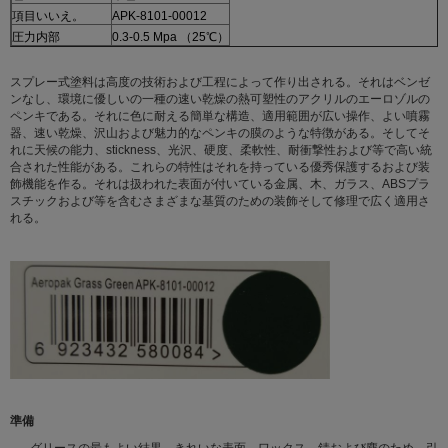
項目いいえ。
APK-8101-00012
圧力内部
0.3-0.5 Mpa （25℃）
スプレー式塗料は高度の技術および工程によって作り出される。それはベンゼ
ンなし、環境に優しいの一種の速い乾燥の熱可塑性のアクリルのエーロゾルの
ペンキである。それに色に耐える簡単な構造、適用範囲が広い操作、よい噴霧
器、速い乾燥、沢山および魅力的なペンキの膜のような特徴がある。そしてそ
れに天候の能力、stickness、光沢、硬度、柔軟性、耐衝撃性および等で高い統
合された性能がある。これらの特性はそれを持っている優秀保護するおよび装
飾機能を作る。それは扱われた表面が付いている金属、木、ガラス、ABSプラ
スチックおよび等を含むさまざまな基質のための装飾そして修理で広く適用さ
れる。
準備
グリースの最もよい結果、きれいな表面、ワックス、錆および塵のため。引