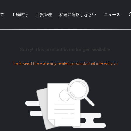
いて
工場旅行
品質管理
私達に連絡しなさい
ニュース
Sorry! This product is no longer available.
Let's see if there are any related products that interest you