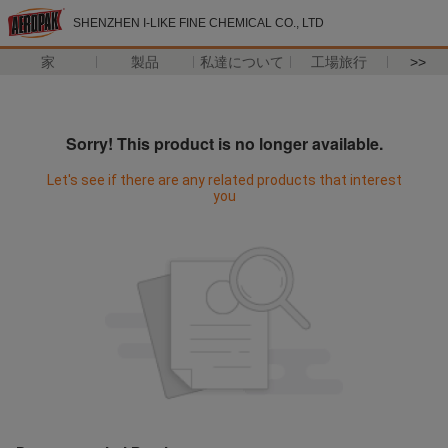
SHENZHEN I-LIKE FINE CHEMICAL CO., LTD
家
製品
私達について
工場旅行
>>
Sorry! This product is no longer available.
Let's see if there are any related products that interest
you