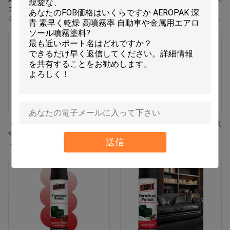
Aeropak 330ml エコフレンドリー エ
Aeropak 330ml エアロソール ジャス
アロソール ローズ 香り エアフレッ
ミン香り 効果的臭いを消す 耐久性
シャー スプレー 家と車の室内使用
エコフレンドリー ペット用 子供用
耐久性
空気フレッシャー
エロパック 330ml エアロゾール 鮮
エアロパック 500ml 環境に優しい汎
やかなジャスミン フレグランス エア
用キッチンオーブン 炊飯器 多面性
送信
フレッシャー スプレー
残留物なし 迅速乾燥クリーニングス
プレー