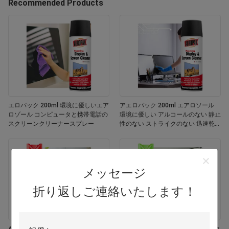
Recommended Products
エロパック 200ml 環境に優しいエア
アエロパック 200ml エアロソール
ロゾール コンピュータと携帯電話の
環境に優しい アルコールのない 静止
スクリーンクリーナースプレー
性のない ストライクのない 迅速乾燥
する 多用途 カスタマイズされた色画
面
メッセージ
折り返しご連絡いたします！