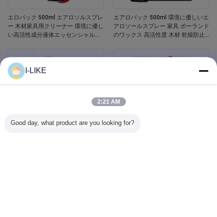
エロパック 500ml エアロソルスプレ
エアロパック 500ml 環境に優しいエ
ー 木材家具用クリーナー 環境に優し
アロソールスプレー 家具 ポーランド
い高活性成分液体エッセンシャルオ
のワックス 高活性度 木材 乾燥防止
イル 木材ポーチ
亀裂 傷害防止
I-LIKE
2:21 AM
Good day, what product are you looking for?
エロパック 400ml 防水 白いバスタ
Aeropak 500ml 車窓ガラスクリーナ
ブとタイル リフィニッシング セラミ
ー 液体剤 鏡 ガラスクリーナー スプ
ックペイントスプレー
レー 自動車用・家庭用 汚れ除去剤