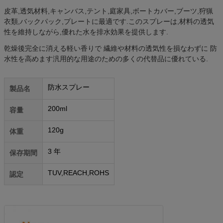
皮革,透気材料,キャンバス,テント,庭家具,ボートカバー,ブーツ,狩猟
衣類,バックパック,プレートに最適です.このスプレーは,材料の透気
性を維持しながら,優れた水を排水効果を提供します.
乾燥後完全に消える軽い香りで 繊維や材料の透気性を損なわずに 防
水性を高めます汎用的な用途のための多くの代替品に優れている.
防水スプレー
製品名
200ml
容量
120g
体重
3 年
保存期間
TUV,REACH,ROHS
認定