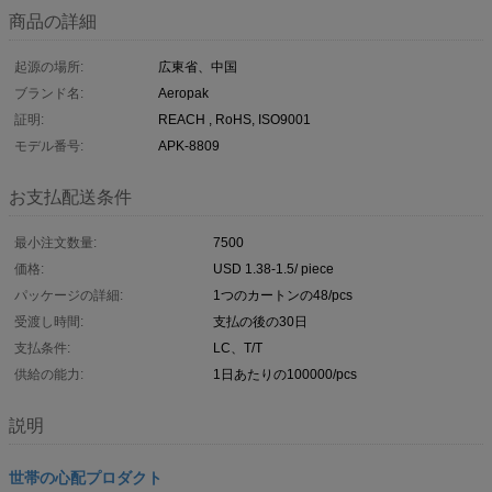
商品の詳細
起源の場所:
広東省、中国
ブランド名:
Aeropak
証明:
REACH , RoHS, ISO9001
モデル番号:
APK-8809
お支払配送条件
最小注文数量:
7500
価格:
USD 1.38-1.5/ piece
パッケージの詳細:
1つのカートンの48/pcs
受渡し時間:
支払の後の30日
支払条件:
LC、T/T
供給の能力:
1日あたりの100000/pcs
説明
世帯の心配プロダクト