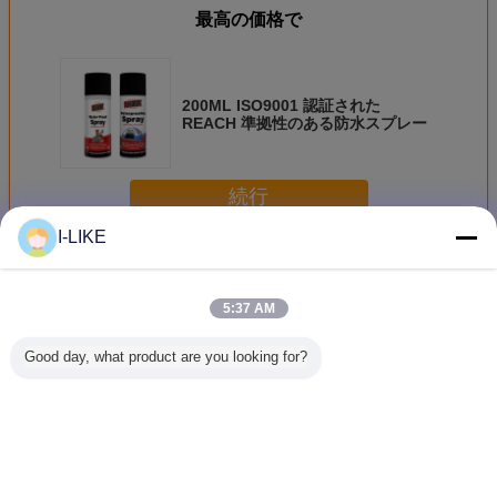
最高の価格で
200ML ISO9001 認証された
REACH 準拠性のある防水スプレー
続行
I-LIKE
世帯の心配プロダクト
多く
5:37 AM
Good day, what product are you looking for?
家具のための剥離
エロパック 200ml
アエロパック
Aeropak 
可能な水ベースの
環境に優しいエア
200ml エアロソー
コフレンド
明確なゴム コーテ
ロゾール コンピュ
ル 環境に優しい
アロソール
ィング スプレー
ータと携帯電話の
アルコールのない
香り エア
400ml
スクリーンクリー
静止性のない スト
ャー スプ
ナースプレー
ライクのない 迅速
と車の室内
言語を変えて下さい
乾燥する 多用途
久