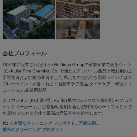
会社プロフィール
1997年に設立されたI-Like Holdings Groupの家族企業であるシェン
ゼンi-Like Fine Chemical Co., Ltdは,エアロゾール製品と密封剤の主
要製造者および販売業者でした.私たちの包括的な製品ラインにはス
プレーペイントが含まれます自動車ケア製品,タイヤケア・修理ソリ
ューション,産業用製品
ポリウレタン (PU) 密封剤,PU 泡 (拡大泡),シリコン密封剤,RTV ガス
ケットメーカー,および接触粘着剤を含む密封剤のポートフォリオで
す.製造プロセス全体で最高の品質基準を維持します.
非有毒なクリーニング プロダクト
万能洗剤
札:
,
,
世帯のクリーニング プロダクト