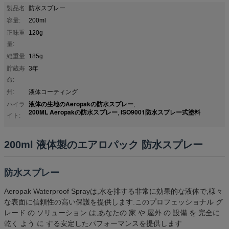
製品名:
防水スプレー
容量:
200ml
正味重
120g
量:
総重量:
185g
貯蔵寿
3年
命:
州:
液体コーティング
液体の生地のAeropakの防水スプレー
ハイラ
,
200ML Aeropakの防水スプレー
ISO9001防水スプレー式塗料
,
イト:
200ml 液体製のエアロパック 防水スプレー
防水スプレー
Aeropak Waterproof Sprayは,水を排する非常に効果的な液体で,様々
な表面に信頼性の高い保護を提供します.このプロフェッショナル グ
レード の ソリューション は,あなたの 家 や 屋外 の 設備 を 完全に
乾く よう に する安定したパフォーマンスを提供します