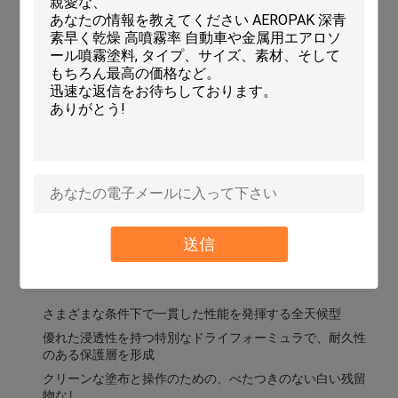
ら水分を除去します。
製品仕様
容量
200ml
正味重量
120g
総重量
183g
サンプル
3年
サービス
OEMおよびODM
送信
主な特徴
さまざまな条件下で一貫した性能を発揮する全天候型
優れた浸透性を持つ特別なドライフォーミュラで、耐久性
のある保護層を形成
クリーンな塗布と操作のための、べたつきのない白い残留
物なし