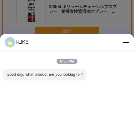
200ml ボリュームチェーンルブスプ
レー - 耐腐食性潤滑油スプレー、全
天候型使用
続行
I-LIKE
世帯の心配プロダクト
多く
6:53 PM
Good day, what product are you looking for?
家具のための剥離
エロパック 200ml
アエロパック
Aeropak 
可能な水ベースの
環境に優しいエア
200ml エアロソー
コフレンド
明確なゴム コーテ
ロゾール コンピュ
ル 環境に優しい
アロソール
ィング スプレー
ータと携帯電話の
アルコールのない
香り エア
400ml
スクリーンクリー
静止性のない スト
ャー スプ
ナースプレー
ライクのない 迅速
と車の室内
言語を変えて下さい
乾燥する 多用途
久
カスタマイズされ
Japanese
た色画面