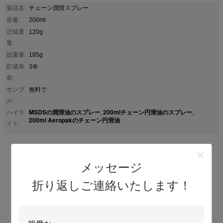
製品名:
チェーン潤滑スプレー
容量:
200ml
正味重
120g
量:
総重量:
185g
貯蔵寿
3年
命:
サンプ
無料で
ル:
MSDSの潤滑油のスプレー
200mlチェーン円滑油のスプレー
ハイラ
,
,
200ml Aeropakのチェーン円滑油
イト:
万能車用チェーンルブ潤滑油スプレー
メッセージ
200ml
折り返しご連絡いたします！
AEROPAKチェーンルブは、クロムチェーンや金属チェーンに
効果的な潤滑剤です。腐食や錆から保護し、同時に異物を除去
します。この特殊な配合は、浸透し、潤滑し、解放し、表面か