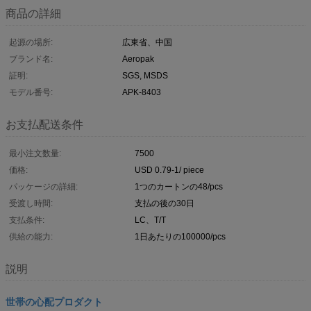
商品の詳細
起源の場所:
広東省、中国
ブランド名:
Aeropak
証明:
SGS, MSDS
モデル番号:
APK-8403
お支払配送条件
最小注文数量:
7500
価格:
USD 0.79-1/ piece
パッケージの詳細:
1つのカートンの48/pcs
受渡し時間:
支払の後の30日
支払条件:
LC、T/T
供給の能力:
1日あたりの100000/pcs
説明
世帯の心配プロダクト