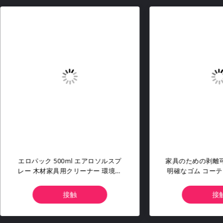
パック 200ml 環境に優しいエ
アエロパック 200ml エアロ
ゾール コンピュータと携帯電話
環境に優しい アルコールのな
クリーンクリーナースプレー
止性のない ストライクのない
乾燥する 多用途 カスタマイ
接触
接触
た色画面