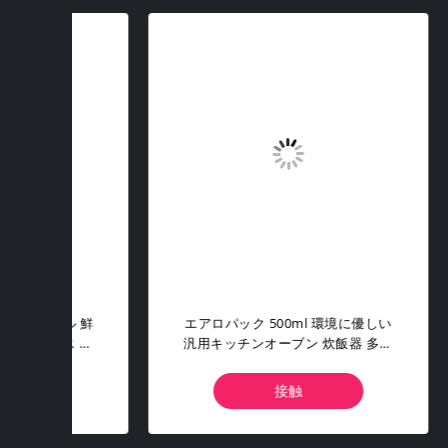
ルスプ
家具のための剥離可能な水ベースの
エロ
環境に
明確なゴム コーティング スプレー
アロ
ンシャ
400ml
のス
接触