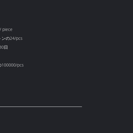
/ piece
ンの24/pcs
30日
00000/pcs