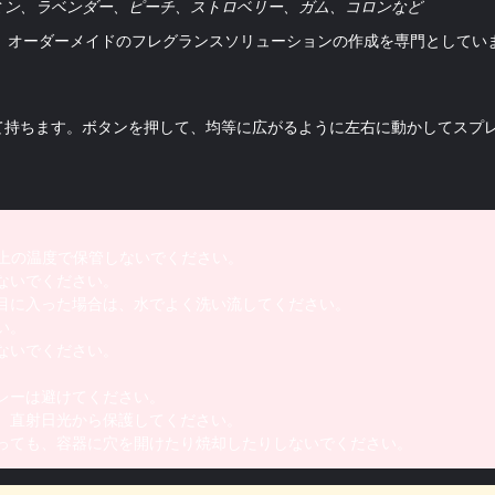
ミン、ラベンダー、ピーチ、ストロベリー、ガム、コロンなど
ムは、オーダーメイドのフレグランスソリューションの作成を専門としてい
て持ちます。ボタンを押して、均等に広がるように左右に動かしてスプ
C)以上の温度で保管しないでください。
ないでください。
目に入った場合は、水でよく洗い流してください。
い。
ないでください。
レーは避けてください。
。直射日光から保護してください。
っても、容器に穴を開けたり焼却したりしないでください。