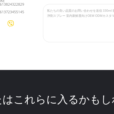
IKE
613824322829
613723455145
たはこれらに入るかもし