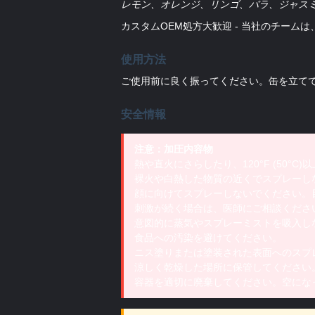
レモン、オレンジ、リンゴ、バラ、ジャス
カスタムOEM処方大歓迎 - 当社のチー
使用方法
ご使用前に良く振ってください。缶を立て
安全情報
注意：加圧内容物
熱や直火にさらしたり、120°F (50°
裸火や白熱した物質の近くでスプレーし
顔に向けてスプレーしないでください。
刺激が続く場合は、医師にご相談くださ
意図的に蒸気やスプレーミストを吸入し
食品への汚染を避けてください。
ニス塗りまたは塗装された表面へのスプ
涼しく乾燥した場所に保管してください
容器を適切に廃棄してください。空にな