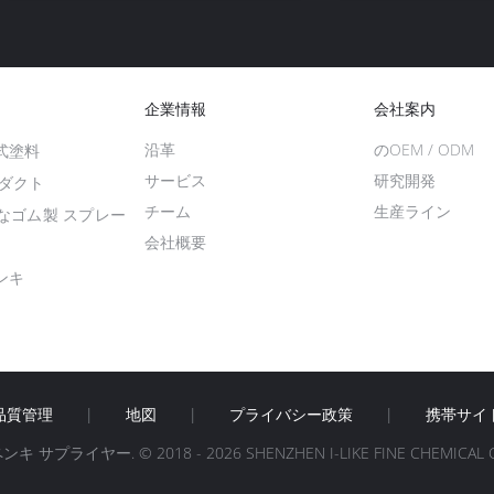
企業情報
会社案内
沿革
のOEM / ODM
式塗料
サービス
研究開発
ロダクト
チーム
生産ライン
なゴム製 スプレー
会社概要
ンキ
品質管理
|
地図
|
プライバシー政策
|
携帯サイ
ヤー. © 2018 - 2026 SHENZHEN I-LIKE FINE CHEMICAL CO., LT