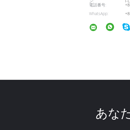
ン:
I-L
電話番号:
+8
WhatsApp:
+8
あな