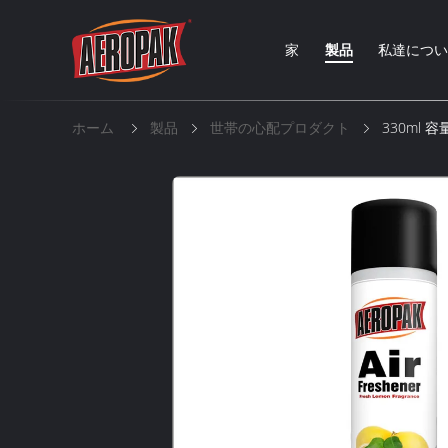
家
製品
私達につ
ホーム
製品
世帯の心配プロダクト
330ml