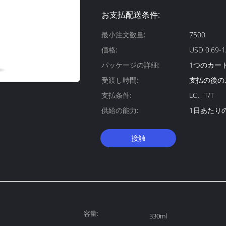
お支払配送条件:
最小注文数量:
7500
価格:
USD 0.69-1
パッケージの詳細:
1つのカート
受渡し時間:
支払の後の
支払条件:
LC、T/T
供給の能力:
1日あたりの1
接触
容量:
330ml