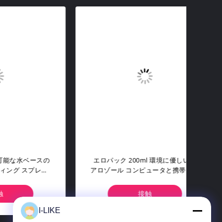
ソール
Aeropak 330ml エコフレンドリー
Ae
い 静
エアロソール ローズ 香り エアフレ
スミ
 迅速
ッシャー スプレー 家と車の室内使
性 
ズされ
用 耐久性
接触
I-LIKE