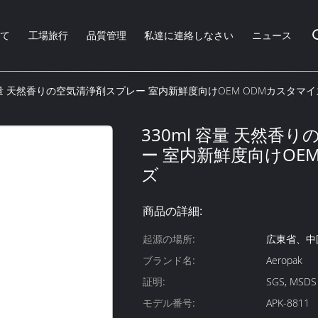
いて
工場旅行
品質管理
私達に連絡しなさい
ニュース
 容量 天然香りの空気清浄剤スプレー 室内新鮮度向けOEM ODMカスタマイ
330ml 容量 天然香
ー 室内新鮮度向けOE
ズ
商品の詳細:
起源の場所:
広東省、中
ブランド名:
Aeropak
証明:
SGS, MSDS
モデル番号:
APK-8811