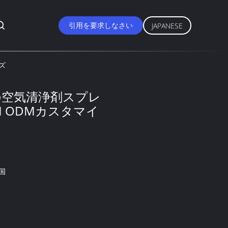
引用を要求しなさい
JAPANESE
ズ
りの空気清浄剤スプレ
M ODMカスタマイ
国