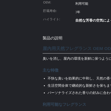
OEM:
利用可能
貯蔵寿命:
3年
ハイライト:
自然な芳香の空気によ
製品の説明
屋内用天然フレグランス OEM OD
臭いを消し、屋内の環境を新鮮に保つように
主な特徴
不快な臭いを効果的に中和し、天然の香
生活空間全体で継続的な新鮮さを保ちま
パーソナライズされた香りの好みに合わ
利用可能なフレグランス