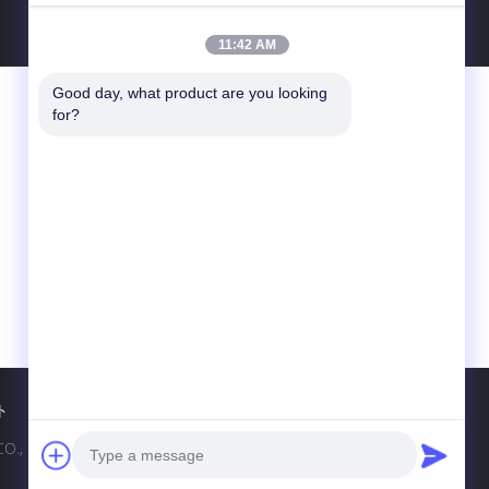
11:42 AM
Good day, what product are you looking 
お問い合わせ
for?
SHENZHEN I-LIKE FINE CHEMICAL CO.,
LTD
10Cの囲む建物、Qingshuihe第1 Rd.、
Luohu Dist。、シンセン、広東省、中国
（本土）
86-755-82489448
sales802@ilikegroup.com
ト
D. All Rights Reserved.