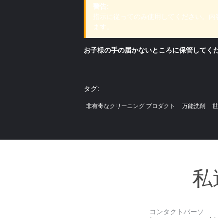
警告:
指示に従ってのみ使用してください。内
ます。
お子様の手の届かないところに保管してく
タグ:
非有毒なクリーニング プロダクト
万能洗剤
世
私
コンタクトパーソ