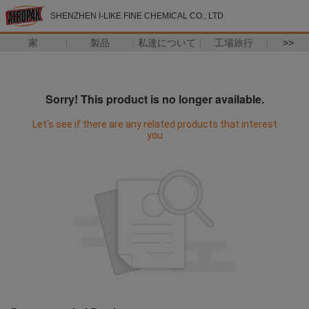
SHENZHEN I-LIKE FINE CHEMICAL CO., LTD
家
製品
私達について
工場旅行
>>
Sorry! This product is no longer available.
Let's see if there are any related products that interest
you