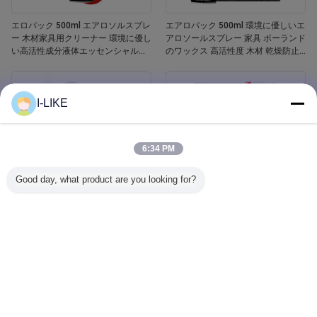
エロパック 500ml エアロソルスプレ
エアロパック 500ml 環境に優しいエ
ー 木材家具用クリーナー 環境に優し
アロソールスプレー 家具 ポーランド
い高活性成分液体エッセンシャルオ
のワックス 高活性度 木材 乾燥防止
イル 木材ポーチ
亀裂 傷害防止
I-LIKE
6:34 PM
Good day, what product are you looking for?
エロパック 400ml 防水 白いバスタ
Aeropak 500ml 車窓ガラスクリーナ
ブとタイル リフィニッシング セラミ
ー 液体剤 鏡 ガラスクリーナー スプ
ックペイントスプレー
レー 自動車用・家庭用 汚れ除去剤