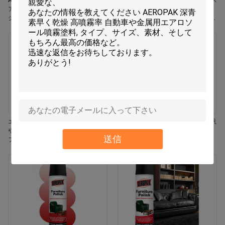
Aeropak 330ml エコフレンドリー エ
Aeropak 330ml エアロソール ジャス
アロソール ローズ 香り エアフレッ
ミン香り 効果的臭いを消す 耐久性
シャー スプレー 家と車の室内使用
エコフレンドリー ペット用 子供用
耐久性
空気フレッシャー
エロパック 330ml エアロゾール 鮮
エアロパック 500ml 環境に優しい汎
やかなジャスミン フレグランス エア
用キッチンオーブン 炊飯器 多面性
送信
フレッシャー スプレー
残留物なし 迅速乾燥クリーニングス
プレー