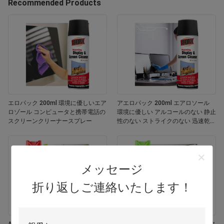
Recommended Products
エロパック 200ml 環境に優しいエア
アエロパック 200ml エアロソール
ロゾール コンピュータと携帯電話の
環境に優しい アルコールのない 静止
スクリーンクリーナースプレー
性のない ストライクのない 迅速乾燥
する 多用途 カスタマイズされた色画
面
メッセージ
折り返しご連絡いたします！