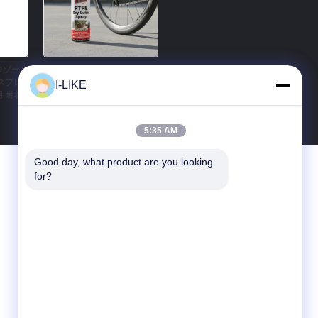
アロゾール
AEROPAK 浸透 PTFE ドライ
スプレ
潤滑スプレー潤滑剤 200 ミリ
I-LIKE
 耐着
リットルエアゾール特別な配
合腐食を軽減摩擦摩耗防水高
5:35 AM
Good day, what product are you looking 
お問い合わせ
for?
SHENZHEN I-LIKE FINE CHEMICAL CO.,
LTD
10Cの囲む建物、Qingshuihe第1 Rd.、
Luohu Dist。、シンセン、広東省、中国
（本土）
86-755-82489448
sales802@ilikegroup.com