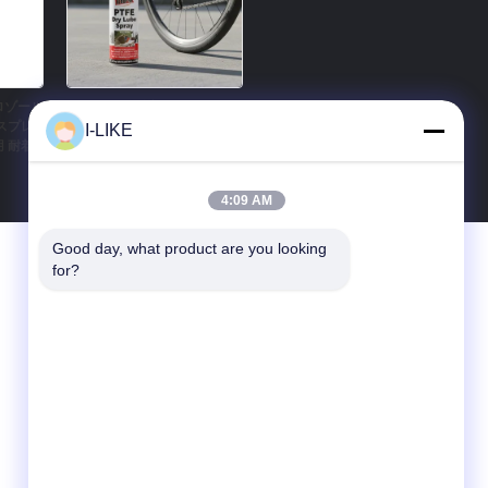
アロゾール
AEROPAK 浸透 PTFE ドライ
スプレ
潤滑スプレー潤滑剤 200 ミリ
I-LIKE
 耐着
リットルエアゾール特別な配
合腐食を軽減摩擦摩耗防水高
4:09 AM
Good day, what product are you looking 
お問い合わせ
for?
SHENZHEN I-LIKE FINE CHEMICAL CO.,
LTD
10Cの囲む建物、Qingshuihe第1 Rd.、
Luohu Dist。、シンセン、広東省、中国
（本土）
86-755-82489448
sales802@ilikegroup.com