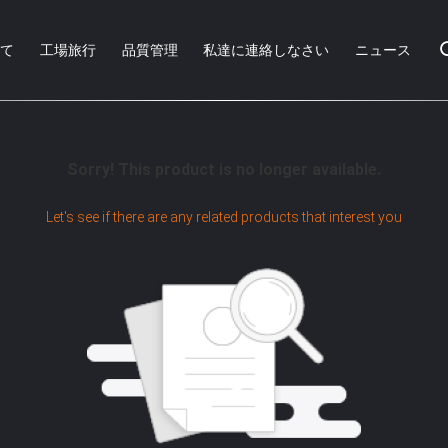
いて
工場旅行
品質管理
私達に連絡しなさい
ニュース
Sorry! This product is no longer available.
Let's see if there are any related products that interest you