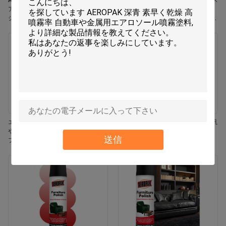
Aeropak 330ml エコフレンドリー エ
Aeropak 330ml エアロソール ジャス
アロソール ローズ 香り エアフレッ
ミン香り 効果的臭いを消す 耐久性
シャー スプレー 家と車の室内使用
エコフレンドリー ペット用 子供用
耐久性
空気フレッシャー
エロパック 330ml エアロゾール 鮮
エアロパック 500ml 環境に優しい汎
やかなジャスミン フレグランス エア
用キッチンオーブン 炊飯器 多面性
送信
フレッシャー スプレー
残留物なし 迅速乾燥クリーニングス
プレー