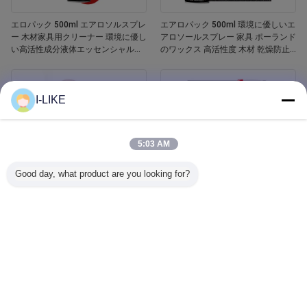
エロパック 500ml エアロソルスプレ
エアロパック 500ml 環境に優しいエ
ー 木材家具用クリーナー 環境に優し
アロソールスプレー 家具 ポーランド
い高活性成分液体エッセンシャルオ
のワックス 高活性度 木材 乾燥防止
イル 木材ポーチ
亀裂 傷害防止
I-LIKE
5:03 AM
Good day, what product are you looking for?
エロパック 400ml 防水 白いバスタ
Aeropak 500ml 車窓ガラスクリーナ
ブとタイル リフィニッシング セラミ
ー 液体剤 鏡 ガラスクリーナー スプ
ックペイントスプレー
レー 自動車用・家庭用 汚れ除去剤