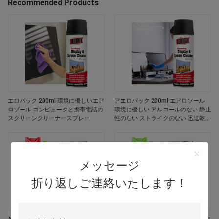
Recommended Products
エロパック 200ml 環境に優しいエア
アエロパック 200ml エアロソール
ロゾール コンピュータと携帯電話の
環境に優しい アルコールのない 静止
スクリーンクリーナースプレー
性のない ストライクのない 迅速乾燥
する 多用途 カスタマイズされた色画
面
メッセージ
折り返しご連絡いたします！