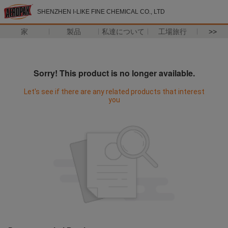
SHENZHEN I-LIKE FINE CHEMICAL CO., LTD
家
製品
私達について
工場旅行
>>
Sorry! This product is no longer available.
Let's see if there are any related products that interest
you