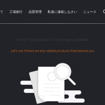
いて
工場旅行
品質管理
私達に連絡しなさい
ニュース
Sorry! This product is no longer available.
Let's see if there are any related products that interest you