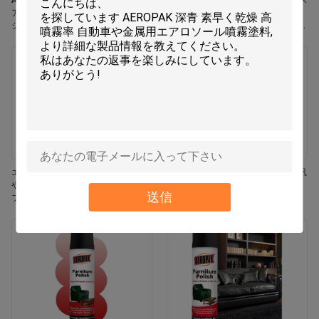
Aeropak 330ml エコフレンドリー エ
Aeropak 330ml エアロソール ジャス
アロソール ローズ 香り エアフレッ
ミン香り 効果的臭いを消す 耐久性
シャー スプレー 家と車の室内使用
エコフレンドリー ペット用 子供用
耐久性
空気フレッシャー
エロパック 330ml エアロゾール 鮮
エアロパック 500ml 環境に優しい汎
やかなジャスミン フレグランス エア
用キッチンオーブン 炊飯器 多面性
送信
フレッシャー スプレー
残留物なし 迅速乾燥クリーニングス
プレー