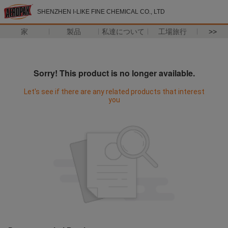
SHENZHEN I-LIKE FINE CHEMICAL CO., LTD
家
製品
私達について
工場旅行
>>
Sorry! This product is no longer available.
Let's see if there are any related products that interest
you