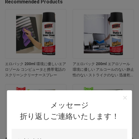
Recommended Products
エロパック 200ml 環境に優しいエア
アエロパック 200ml エアロソール
ロゾール コンピュータと携帯電話の
環境に優しい アルコールのない 静止
スクリーンクリーナースプレー
性のない ストライクのない 迅速乾燥
する 多用途 カスタマイズされた色画
面
メッセージ
折り返しご連絡いたします！