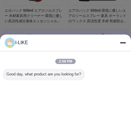
エロパック 500ml エアロソルスプレ
エアロパック 500ml 環境に優しいエ
ー 木材家具用クリーナー 環境に優し
アロソールスプレー 家具 ポーランド
い高活性成分液体エッセンシャルオ
のワックス 高活性度 木材 乾燥防止
イル 木材ポーチ
亀裂 傷害防止
I-LIKE
2:58 PM
Good day, what product are you looking for?
エロパック 400ml 防水 白いバスタ
Aeropak 500ml 車窓ガラスクリーナ
ブとタイル リフィニッシング セラミ
ー 液体剤 鏡 ガラスクリーナー スプ
ックペイントスプレー
レー 自動車用・家庭用 汚れ除去剤