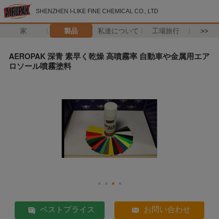
SHENZHEN I-LIKE FINE CHEMICAL CO., LTD
家
製品
私達について
工場旅行
>>
AEROPAK 深青 素早く乾燥 高噴霧率 自動車や金属用エア
ロソール噴霧塗料
ベストプライス
お問い合わせ