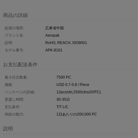
商品の詳細
起源の場所:
広東省中国
ブランド名:
Aeropak
証明:
RoHS, REACH, ISO9001
モデル番号:
APK-8101
お支払配送条件
最小注文数量:
7500 PC
価格:
USD 0.7-0.8 / Piece
パッケージの詳細:
12pcs/ctn;2500ctns/20'FCL
受渡し時間:
30-35日
支払条件:
T/T L/C
供給の能力:
1日あたりの200,000 PC
説明