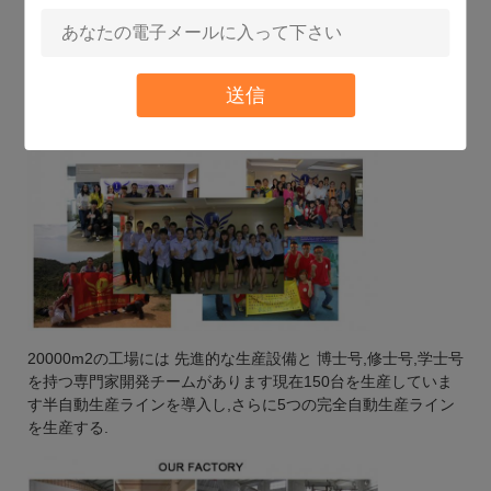
送信
20000m2の工場には 先進的な生産設備と 博士号,修士号,学士号
を持つ専門家開発チームがあります現在150台を生産していま
す半自動生産ラインを導入し,さらに5つの完全自動生産ライン
を生産する.