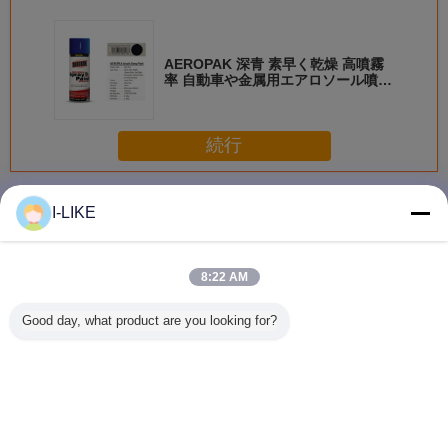
AEROPAK 深青 素早く乾燥 高噴霧
率 自動車や金属用エアロソール噴霧
塗料
続行
スプレーのペンキ
多く
I-LIKE
8:22 AM
衝撃耐性 快速乾燥
防水 2k エアゾー
着色された亜鉛金
AEROPAK
Good day, what product are you looking for?
金属やプラスチッ
ル スプレー ペイ
属保護スプレーペ
早く乾燥 
ク表面のための明
ント 傷から保護
イントの柔軟性と
自動車や
るいクロムエアロ
簡単な操作
アロソー
ゾールスプレーペ
料
イント
言語を変えて下さい
Japanese