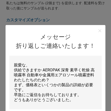
私たちは無料のサンプル (2個まで) を提供します. 配達料を受け
取った後にサンプルが送られます.
カスタマイズオプション
OEM と ODM サービス
メッセージ
製品: 専門的な審査後,カスタム製剤が利用可能
梱包: 要求に応じてカスタマイズされたパッケージサイズ
折り返しご連絡いたします！
製造者情報
I-like産業グループの子会社で 自動車ケア用品,スプレー塗料,タ
イヤパンक्चर修理,マーキング塗料,噴霧用接着剤米国とEU市場
を含む68カ国以上に輸出されています.