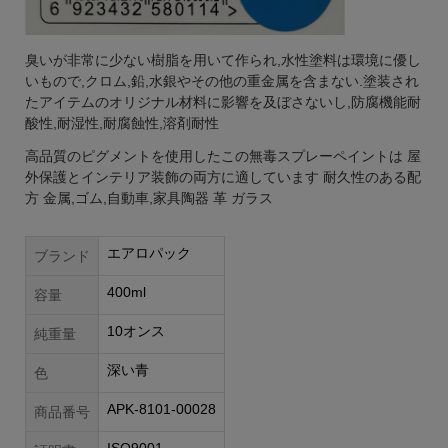
臭いが非常に少ない樹脂を用いて作られ,水性塗料は環境に優し
いもので,クロム,鉛,水銀やその他の重金属を含まない.塗装され
たアイテムのオリジナル材料に影響を及ぼさないし,防腐機能耐
酸性,耐湿性,耐腐蝕性,溶剤耐性
高品質のピグメントを使用したこの無毒スプレーペイントは 屋
外保護とインテリア装飾の両方に適しています 耐久性のある配
方 金属,ゴム,自動車,家具陶器 革 ガラス
エアロパック
ブランド
400ml
容量
10オンス
純重量
深い青
色
APK-8101-00028
商品番号