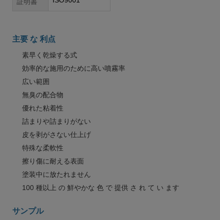
ISO9001
証明書
主要 な 利点
素早く乾燥する式
効率的な施用のために高い噴霧率
広い範囲
無臭の配合物
優れた粘着性
詰まりや詰まりがない
皮を剥がさない仕上げ
特殊な柔軟性
擦り傷に耐える表面
塗装中に放たれません
100 種以上 の 鮮やかな 色 で 提供 さ れ て い ます
サンプル