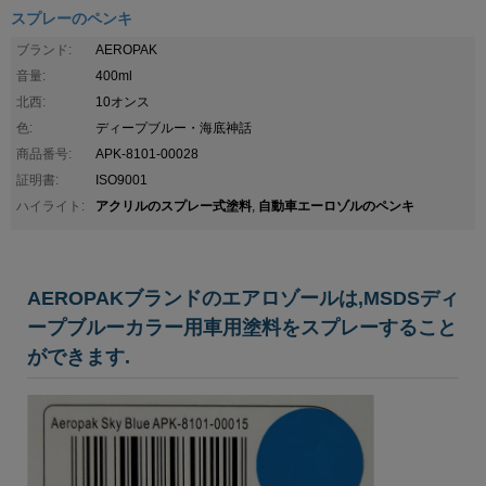
スプレーのペンキ
ブランド:
AEROPAK
音量:
400ml
北西:
10オンス
色:
ディープブルー・海底神話
商品番号:
APK-8101-00028
証明書:
ISO9001
アクリルのスプレー式塗料
自動車エーロゾルのペンキ
ハイライト:
,
AEROPAKブランドのエアロゾールは,MSDSディ
ープブルーカラー用車用塗料をスプレーすること
ができます.