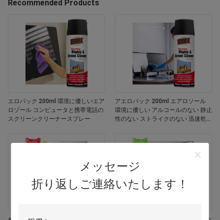
Recommended Products
エロパック 200ml 環境に優しいエア
アエロパック 200ml エアロソール
ロゾール コンピュータと携帯電話の
環境に優しい アルコールのない 静止
スクリーンクリーナースプレー
性のない ストライクのない 迅速乾燥
する 多用途 カスタマイズされた色画
面
メッセージ
折り返しご連絡いたします！