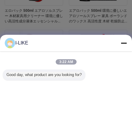
エロパック 500ml エアロソルスプレ
エアロパック 500ml 環境に優しいエ
ー 木材家具用クリーナー 環境に優し
アロソールスプレー 家具 ポーランド
い高活性成分液体エッセンシャルオ
のワックス 高活性度 木材 乾燥防止
イル 木材ポーチ
亀裂 傷害防止
I-LIKE
3:22 AM
Good day, what product are you looking for?
エロパック 400ml 防水 白いバスタ
Aeropak 500ml 車窓ガラスクリーナ
ブとタイル リフィニッシング セラミ
ー 液体剤 鏡 ガラスクリーナー スプ
ックペイントスプレー
レー 自動車用・家庭用 汚れ除去剤