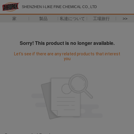
SHENZHEN I-LIKE FINE CHEMICAL CO., LTD
家
製品
私達について
工場旅行
>>
Sorry! This product is no longer available.
Let's see if there are any related products that interest
you