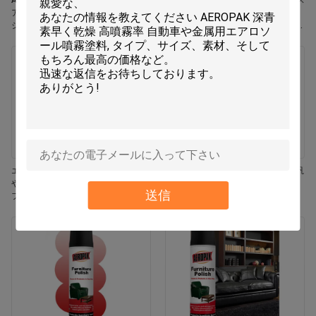
Aeropak 330ml エコフレンドリー エ
Aeropak 330ml エアロソール ジャス
アロソール ローズ 香り エアフレッ
ミン香り 効果的臭いを消す 耐久性
シャー スプレー 家と車の室内使用
エコフレンドリー ペット用 子供用
耐久性
空気フレッシャー
エロパック 330ml エアロゾール 鮮
エアロパック 500ml 環境に優しい汎
やかなジャスミン フレグランス エア
用キッチンオーブン 炊飯器 多面性
送信
フレッシャー スプレー
残留物なし 迅速乾燥クリーニングス
プレー